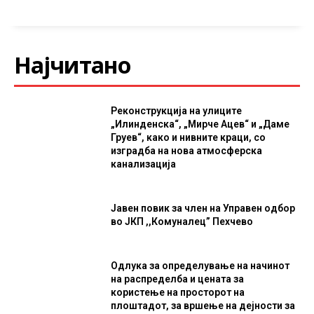
Најчитано
Реконструкција на улиците
„Илинденска“, „Мирче Ацев“ и „Даме
Груев“, како и нивните краци, со
изградба на нова атмосферска
канализација
Јавен повик за член на Управен одбор
во ЈКП ,,Комуналец” Пехчево
Одлука за определување на начинот
на распределба и цената за
користење на просторот на
плоштадот, за вршење на дејности за