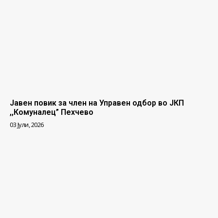
Јавен повик за член на Управен одбор во ЈКП
,,Комуналец” Пехчево
03 Јули, 2026