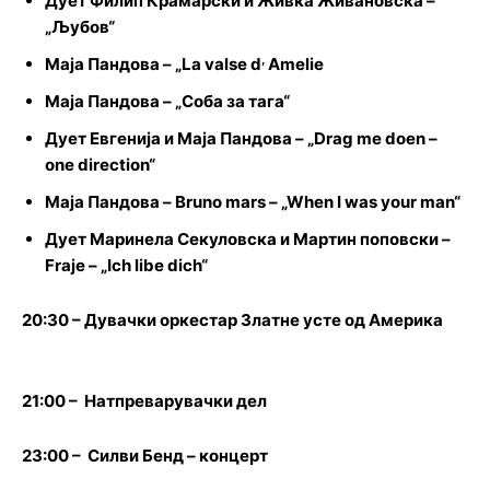
Дует Филип Крамарски и Живка Живановска –
„Љубов“
,
Маја Пандова – „
La valse d
Amelie
Маја Пандова – „Соба за тага“
Дует Евгенија и Маја Пандова – „
Drag me doen –
one direction
“
Маја Пандова –
Bruno mars –
„
When I was your man
“
Дует Маринела Секуловска и Мартин поповски –
Fraje –
„
Ich libe dich
“
20:30 – Дувачки оркестар Златне усте од Америка
21:00
–
Натпреварувачки дел
23:00
–
Силви Бенд – концерт