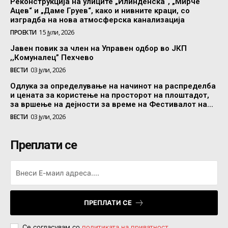
Реконструкција на улиците „Илинденска“, „Мирче
Ацев“ и „Даме Груев“, како и нивните краци, со
изградба на нова атмосферска канализација
ПРОЕКТИ
15 јули, 2026
Јавен повик за член на Управен одбор во ЈКП
,,Комуналец” Пехчево
ВЕСТИ
03 јули, 2026
Одлука за определување на начинот на распределба
и цената за користење на просторот на плоштадот,
за вршење на дејности за време на Фестивалот на...
ВЕСТИ
03 јули, 2026
Преплати се
ПРЕПЛАТИ СЕ
Се согласувам со
политиката на приватност
.