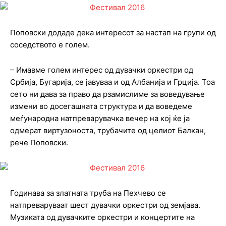
Поповски додаде дека интересот за настап на групи од
соседството е голем.
– Имавме голем интерес од дувачки оркестри од
Србија, Бугарија, се јавуваа и од Албанија и Грција. Тоа
сето ни дава за право да рзамислиме за воведување
измени во досегашната структура и да воведеме
меѓународна натпреварувачка вечер на кој ќе ја
одмерат виртузоноста, трубачите од целиот Балкан,
рече Поповски.
Годинава за златната труба на Пехчево се
натпреваруваат шест дувачки оркестри од земјава.
Музиката од дувачките оркестри и концертите на