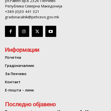
ул.Равен бр.8 2326 Пехчево
Република Северна Македонија
+389 (0)33 441 321
gradonacalnik@pehcevo.gov.mk
Информации
Почетна
Градоначалник
За Пехчево
Контакт
Е-пошта – линк
Последно објавено