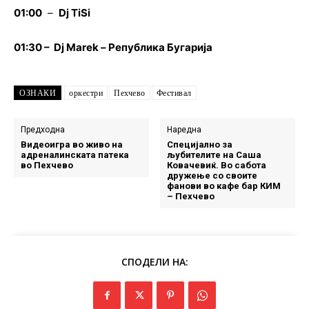
01:00
–
Dj TiSi
01:30 – Dj Marek – Република Бугарија
ОЗНАКИ
оркестри
Пехчево
Фестивал
Предходна
Наредна
Видеоигра во живо на
Специјално за
адреналинската патека
љубителите на Саша
во Пехчево
Ковачевиќ. Во сабота
дружење со своите
фанови во кафе бар КИМ
– Пехчево
СПОДЕЛИ НА: