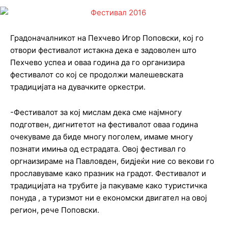
Градоначалникот на Пехчево Игор Поповски, кој го
отвори фестивалот истакна дека е задоволен што
Пехчево успеа и оваа година да го организира
фестивалот со кој се продолжи малешевската
традицијата на дувачките оркестри.
-Фестивалот за кој мислам дека сме најмногу
подготвен, дигнитетот на фестивалот оваа година
очекуваме да биде многу поголем, имаме многу
познати имиња од естрадата. Овој фестивал го
оргнаизираме на Павловден, бидјеќи ние со векови го
прославуваме како празник на градот. Фестивалот и
традицијата на трубите ја пакуваме како туристичка
понуда , а туризмот ни е економски двигател на овој
регион, рече Поповски.