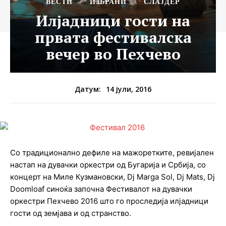
ВЕСТИ
ИЗБРАНИ
СЛАЈДЕР
Илјадници гости на
првата фестивалска
вечер во Пехчево
14 јули, 2016
Датум:
Со традиционално дефиле на мажоретките, ревијален
настап на дувачки оркестри од Бугарија и Србија, со
концерт на Миле Кузмановски, Dj Marga Sol, Dj Mats, Dj
Doomloaf синоќа започна Фестивалот на дувачки
оркестри Пехчево 2016 што го проследија илјадници
гости од земјава и од странство.