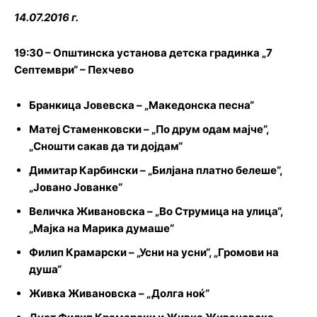
14.07.2016 г.
19:30 – Општинска установа детска градинка „7
Септември“ – Пехчево
Бранкица Јовевска – „Македонска песна“
Матеј Стаменковски – „По друм одам мајче“,
„Сношти сакав да ти дојдам“
Димитар Карбински – „Билјана платно белеше“,
„Јовано Јованке“
Величка Живановска – „Во Струмица на улица“,
„Мајка на Марика думаше“
Филип Крамарски – „Усни на усни“, „Громови на
душа“
Живка Живановска – „Долга ноќ“