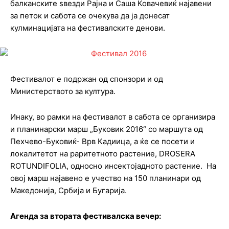
балканските ѕвезди Рајна и Саша Ковачевиќ најавени
за петок и сабота се очекува да ја донесат
кулминацијата на фестивалските денови.
Фестивалот е подржан од спонзори и од
Министерството за култура.
Инаку, во рамки на фестивалот в сабота се организира
и планинарски марш „Буковик 2016“ со маршута од
Пехчево-Буковиќ- Врв Кадиица, а ќе се посети и
локалитетот на раритетното растение, DROSERA
ROTUNDIFOLIA, односно инсектојадното растение. На
овој марш најавено е учество на 150 планинари од
Македонија, Србија и Бугарија.
Агенда за втората фестивалска вечер: