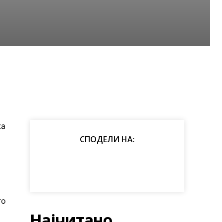
жа
СПОДЕЛИ НА:
го
Најчитано