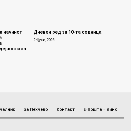
а начинот
Дневен ред за 10-та седница
а
24 Јуни, 2026
а
дејности за
чалник
За Пехчево
Контакт
Е-пошта – линк