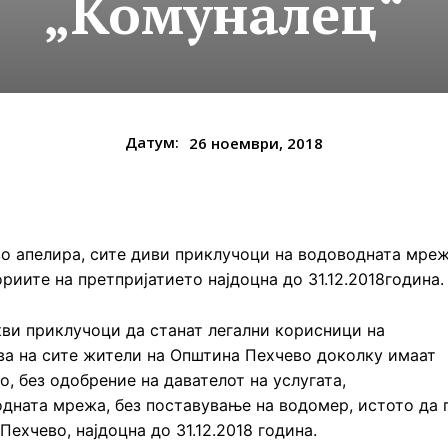
„Комуналец“
Датум:
26 ноември, 2018
во апелира, сите диви приклучоци на водоводната мре
ориите на претпријатието најдоцна до 31.12.2018година.
кви приклучоци да станат легални корисници на
ва на сите жители на Општина Пехчево доколку имаат
, без одобрение на давателот на услугата,
дната мрежа, без поставување на водомер, истото да 
Пехчево, најдоцна до 31.12.2018 година.