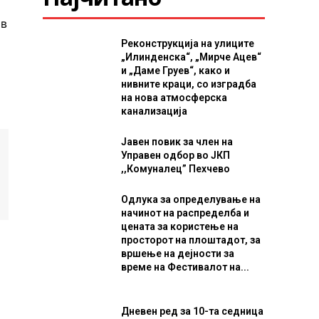
ив
Реконструкција на улиците
„Илинденска“, „Мирче Ацев“
и „Даме Груев“, како и
нивните краци, со изградба
на нова атмосферска
канализација
Јавен повик за член на
Управен одбор во ЈКП
,,Комуналец” Пехчево
Одлука за определување на
начинот на распределба и
цената за користење на
просторот на плоштадот, за
вршење на дејности за
време на Фестивалот на...
Дневен ред за 10-та седница