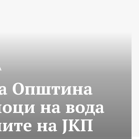
А
на Општина
чоци на вода
иите на ЈКП