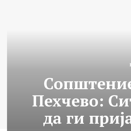
Сопштение
Пехчево: Си
да ги приј