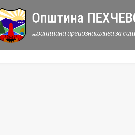
Општина ПЕХЧЕВ
...општина препознатлива за си
УРБАНИЗАМ
КОМУНАЛНИ ДЕЈНОСТИ
ЛЕР