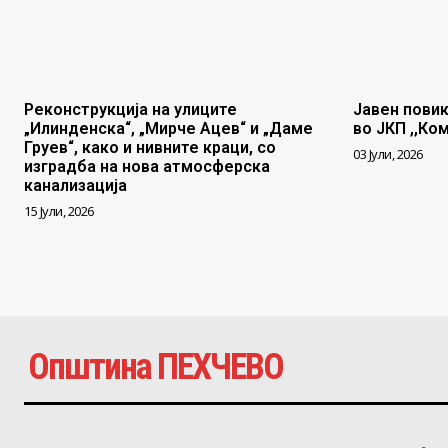
Реконструкција на улиците
Јавен повик
„Илинденска“, „Мирче Ацев“ и „Даме
во ЈКП ,,Ко
Груев“, како и нивните краци, со
03 Јули, 2026
изградба на нова атмосферска
канализација
15 Јули, 2026
Општина ПЕХЧЕВО