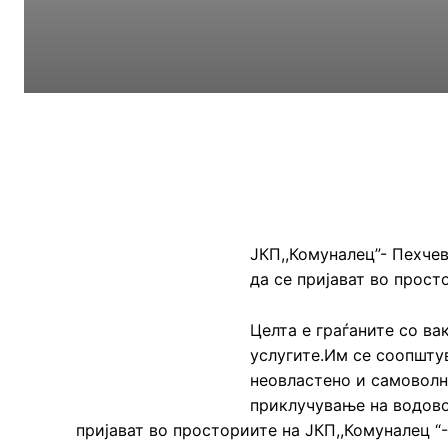
ЈКП,,Комуналец”- Пехче
да се пријават во прост
Целта е граѓаните со ва
услугите.Им се соопшту
неовластено и самоволно
приклучување на водово
пријават во просториите на ЈКП,,Комуналец “-