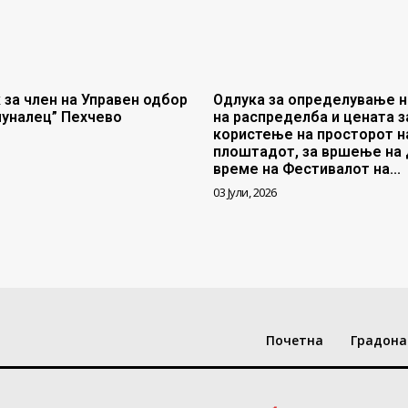
 за член на Управен одбор
Одлука за определување н
муналец” Пехчево
на распределба и цената з
користење на просторот н
плоштадот, за вршење на 
време на Фестивалот на...
03 Јули, 2026
Почетна
Градона