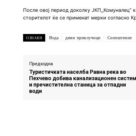
После овој период доколку ЈКП,,Комуналец” к
сторителот ќе се применат мерки согласно К
Вода
диви приклучоци
Соопштение
ОЗНАКИ
Предходна
Туристичката населба Равна река во
Пехчево добива канализационен систе
и пречистителна станица за отпадни
води