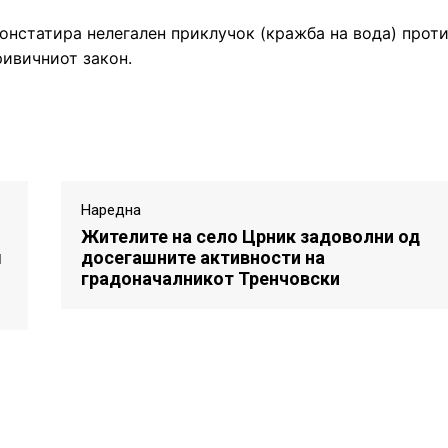
онстатира нелегален приклучок (кражба на вода) прот
ривичниот закон.
Наредна
Жителите на село Црник задоволни од
м
досегашните активности на
градоначалникот Тренчовски