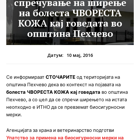
спречување на ширење
на болеста ЧВОРЕСТА
КОЖА кај говедата во
општина Пехчево
10 мај, 2016
Датум:
Се информираат
СТОЧАРИТЕ
од територијата на
општина Пехчево дека во контекст на појавата на
болеста
ЧВОРЕСТА
КОЖА
кај
говедата
во општина
Пехчево, а со цел да се спречи ширењето на истата
неопходно е ИТНО да се превземат биосигурносни
мерки.
Агенцијата за храна и ветеринарство подготви
Упатство
за
примена
на
биосигурносни
мерки
на