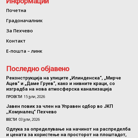
Информации
Почетна
Градоначалник
За Пехчево
Контакт
Е-пошта – линк
Последно објавено
Реконструкција на улиците „Илинденска“, „Мирче
Ацев“ и „Даме Груев“, како и нивните краци, со
изградба на нова атмосферска канализација
ПРОЕКТИ
15 јули, 2026
Јавен повик за член на Управен одбор во ЈКП
,,Комуналец” Пехчево
ВЕСТИ
03 јули, 2026
Одлука за определување на начинот на распределба
и цената за користење на просторот на плоштадот,