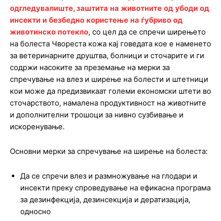
одгледувалиште
,
заштита
на
животните
од
убоди
од
инсекти
и
безбедно
користење
на
ѓубриво
од
животинско
потекло
, со цел да се спречи ширењето
на болеста Чвореста кожа кај говедата кое е наменето
за ветеринарните друштва, болници и сточарите и ги
содржи насоките за преземање на мерки за
спречување на влез и ширење на болести и штетници
кои може да предизвикаат големи економски штети во
сточарството, намалена продуктивност на животните
и дополнителни трошоци за нивно сузбивање и
искоренување.
Основни мерки за спречување на ширење на болеста:
Да се спречи влез и размножување на глодари и
инсекти преку спроведување на ефикасна програма
за дезинфекција, дезинсекција и дератизација,
односно