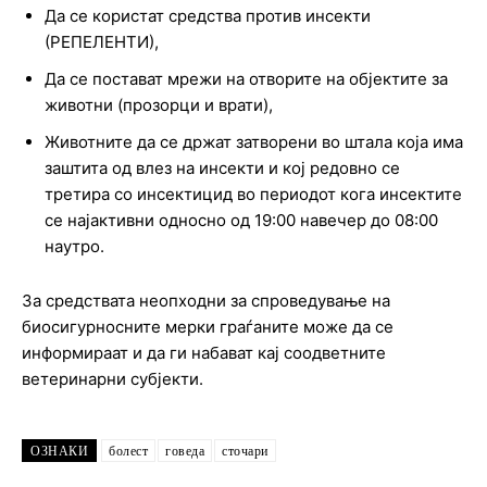
Да се користат средства против инсекти
(РЕПЕЛЕНТИ),
Да се постават мрежи на отворите на објектите за
животни (прозорци и врати),
Животните да се држат затворени во штала која има
заштита од влез на инсекти и кој редовно се
третира со инсектицид во периодот кога инсектите
се најактивни односно од 19:00 навечер до 08:00
наутро.
За средствата неопходни за спроведување на
биосигурносните мерки граѓаните може да се
информираат и да ги набават кај соодветните
ветеринарни субјекти.
ОЗНАКИ
болест
говеда
сточари