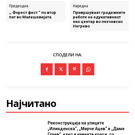
Предходна
Наредна
,, Форест фест “ по втор
Привршуваат градежните
пат во Малешевијата
работи на едукативниот
еко центар во пехчевско
Негрево
СПОДЕЛИ НА:
Најчитано
Реконструкција на улиците
„Илинденска“, „Мирче Ацев“ и „Даме
Груев“, како и нивните краци, со