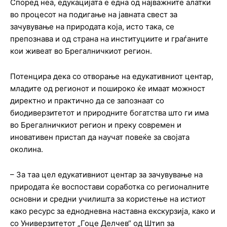
Според неа, едукацијата е една од најважните алатки
во процесот на подигање на јавната свест за
зачувување на природата која, исто така, се
препознава и од страна на институциите и граѓаните
кои живеат во Брегалничкиот регион.
Потенцира дека со отворање на едукативниот центар,
младите од регионот и пошироко ќе имаат можност
директно и практично да се запознаат со
биодиверзитетот и природните богатства што ги има
во Брегалничкиот регион и преку современ и
иновативен пристап да научат повеќе за својата
околина.
– За таа цел едукативниот центар за зачувување на
природата ќе воспостави соработка со регионалните
основни и средни училишта за користење на истиот
како ресурс за еднодневна наставна екскурзија, како и
со Универзитетот „Гоце Делчев“ од Штип за