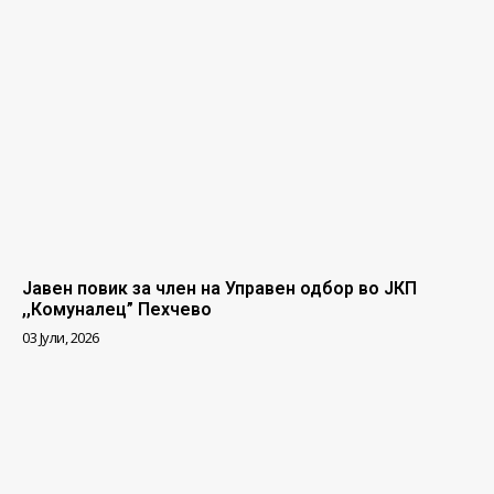
Јавен повик за член на Управен одбор во ЈКП
,,Комуналец” Пехчево
03 Јули, 2026