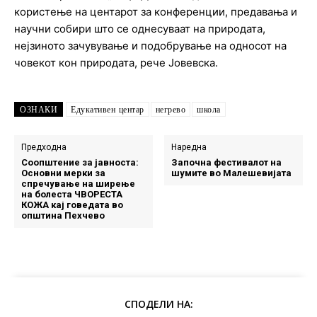
користење на центарот за конференции, предавања и
научни собири што се однесуваат на природата,
нејзиното зачувување и подобрување на односот на
човекот кон природата, рече Јовевска.
ОЗНАКИ
Едукативен центар
негрево
школа
Предходна
Наредна
Соопштение за јавноста:
Започна фестивалот на
Основни мерки за
шумите во Малешевијата
спречување на ширење
на болеста ЧВОРЕСТА
КОЖА кај говедата во
општина Пехчево
СПОДЕЛИ НА: