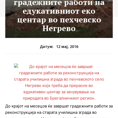
градежните работи на
едукативниот еко
центар во пехчевско
Негрево
12 мај, 2016
Датум:
До крајот на месецов ќе завршат градежните работи за
реконструкција на старата училишна зграда во