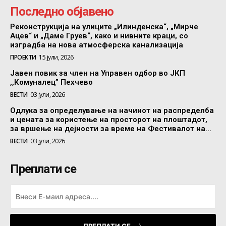
Последно објавено
Реконструкција на улиците „Илинденска“, „Мирче
Ацев“ и „Даме Груев“, како и нивните краци, со
изградба на нова атмосферска канализација
ПРОЕКТИ
15 јули, 2026
Јавен повик за член на Управен одбор во ЈКП
,,Комуналец” Пехчево
ВЕСТИ
03 јули, 2026
Одлука за определување на начинот на распределба
и цената за користење на просторот на плоштадот,
за вршење на дејности за време на Фестивалот на...
ВЕСТИ
03 јули, 2026
Преплати се
ПРЕПЛАТИ СЕ