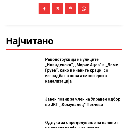
Најчитано
Реконструкција на улиците
„Илинденска“, „Мирче Ацев“ и „Даме
Груев“, како и нивните краци, со
изградба на нова атмосферска
канализација
Јавен повик за член на Управен одбор
во ЈКП ,,Комуналец” Пехчево
Одлука за определување на начинот
на распределба и цената за