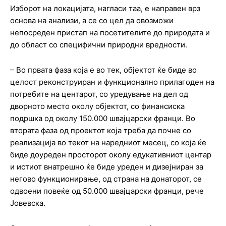
Изборот на локацијата, нагласи таа, е направен врз
основа на анализи, а се со цел да овозможи
непосреден пристап на посетителите до природата и
до област со специфични природни вредности.
– Во првата фаза која е во тек, објектот ќе биде во
целост реконструиран и функционално прилагоден на
потребите на центарот, со уредување на дел од
дворното место околу објектот, со финансиска
подршка од околу 150.000 швајцарски франци. Во
втората фаза од проектот која треба да почне со
реализација во текот на наредниот месец, со која ќе
биде доуреден просторот околу едукативниот центар
и истиот внатрешно ќе биде уреден и дизејниран за
негово функционирање, од страна на донаторот, се
одвоени повеќе од 50.000 швајцарски франци, рече
Јовевска.