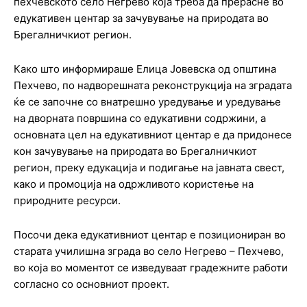
пехчевското село Негрево која треба да прерасне во
едукативен центар за зачувување на природата во
Брегалничкиот регион.
Како што информираше Елица Јовевска од општина
Пехчево, по надворешната реконструкција на зградата
ќе се започне со внатрешно уредување и уредување
на дворната површина со едукативни содржини, а
основната цел на едукативниот центар е да придонесе
кон зачувување на природата во Брегалничкиот
регион, преку едукација и подигање на јавната свест,
како и промоција на одржливото користење на
природните ресурси.
Посочи дека едукативниот центар е позициониран во
старата училишна зграда во село Негрево – Пехчево,
во која во моментот се изведуваат градежните работи
согласно со основниот проект.