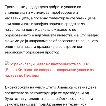
Тренчовски додаде дека добрите услови во
училиштата ги мотивираат професорите и
наставниците, а посебно талентираните ученици за
кои општината издвојува парични средства за
најуспешни деца и дека вложувањето во
образованието е најголемата инвестиција што заедно
можеме да ја направиме за образованието во нашата
општина и нашата држава која се стреми кон
европскиот образовен простор.
Директорката на училиштето Јовевска истакна дека
средствата за реконструкција се одезбедени од
буџетот на училиштето во соработка со локалната
самоуправа со цел подобрување на техничко-