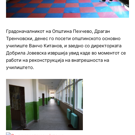
Градоначалникот на Општина Пехчево, Драган
Тренчовски, денес го посети општинското основно
училиште Ванчо Китанов, и заедно со директорката
Добрила Јовевска извршија увид каде во моментот се
работи на реконструкција на внатрешноста на
училиштето.