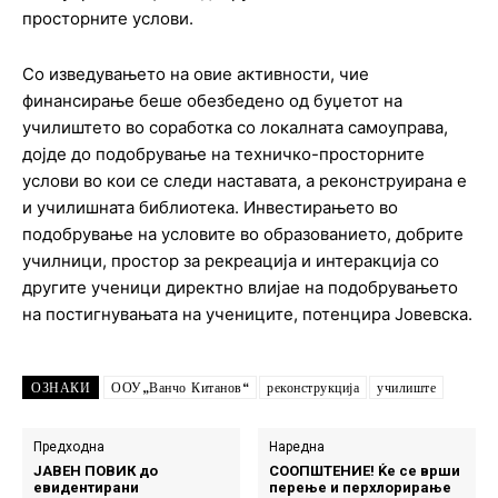
просторните услови.
Со изведувањето на овие активности, чие
финансирање беше обезбедено од буџетот на
училиштето во соработка со локалната самоуправа,
дојде до подобрување на техничко-просторните
услови во кои се следи наставата, а реконструирана е
и училишната библиотека. Инвестирањето во
подобрување на условите во образованието, добрите
училници, простор за рекреација и интеракција со
другите ученици директно влијае на подобрувањето
на постигнувањата на учениците, потенцира Јовевска.
ОЗНАКИ
ООУ„Ванчо Китанов“
реконструкција
училиште
Предходна
Наредна
ЈАВЕН ПОВИК до
СООПШТЕНИЕ! Ќе се врши
евидентирани
перење и перхлорирање