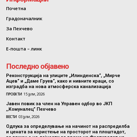
Почетна
Градоначалник
За Пехчево
Контакт
Е-пошта – линк
Последно објавено
Реконструкција на улиците „Илинденска“, „Мирче
Ацев“ и „Даме Груев“, како и нивните краци, со
изградба на нова атмосферска канализација
ПРОЕКТИ
15 јули, 2026
Јавен повик за член на Управен одбор во ЈКП
,,Комуналец” Пехчево
ВЕСТИ
03 јули, 2026
Одлука за определување на начинот на распределба
и цената за користење на просторот на плоштадот,