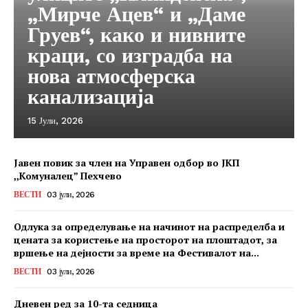
„Мирче Ацев“ и „Даме
Груев“, како и нивните
краци, со изградба на
нова атмосферска
канализација
15 Јули, 2026
Јавен повик за член на Управен одбор во ЈКП
,,Комуналец” Пехчево
ВЕСТИ
03 јули, 2026
Одлука за определување на начинот на распределба и
цената за користење на просторот на плоштадот, за
вршење на дејности за време на Фестивалот на...
ВЕСТИ
03 јули, 2026
Дневен ред за 10-та седница