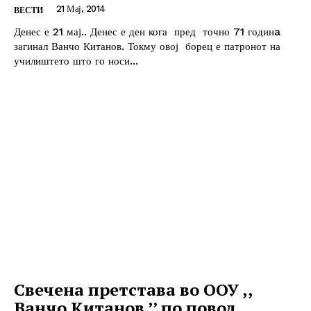
21 Мај, 2014
ВЕСТИ
Денес е 21 мај.. Денес е ден кога пред точно 71 годинa
загинал Ванчо Китанов. Токму овој борец е патронот на
училиштето што го носи...
Свечена претстава во ООУ ,,
Ванчо Китанов ’’ по повод