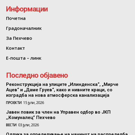
Информации
Почетна
Градоначалник
За Пехчево
Контакт
Е-пошта – линк
Последно објавено
Реконструкција на улиците „Илинденска“, „Мирче
Ацев“ и „Даме Груев“, како и нивните краци, со
изградба на нова атмосферска канализација
ПРОЕКТИ
15 јули, 2026
Јавен повик за член на Управен одбор во ЈКП
,,Комуналец” Пехчево
ВЕСТИ
03 јули, 2026
Одлука за определување на начинот на распределба