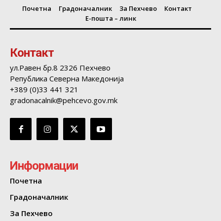
Почетна
Градоначалник
За Пехчево
Контакт
Е-пошта – линк
Контакт
ул.Равен бр.8 2326 Пехчево
Република Северна Македонија
+389 (0)33 441 321
gradonacalnik@pehcevo.gov.mk
Информации
Почетна
Градоначалник
За Пехчево