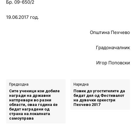
Бр. 09-650/2
19.06.2017 год.
Општина Пехчево
Градоначалник
Игор Поповски
Предходна
Наредна
Сите ученици кои добиле
Повик до угостителите да
награди на државни
бидат дел од Фестивалот
натпревари во разни
на дувачки оркестри
области, оваа година ќе
Пехчево 2017
бидат наградени од
страна на локалната
самоуправа