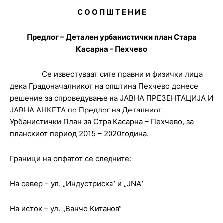
С О О П Ш Т Е Н И Е
Предлог – Детален урбанистички план Стара
Касарна – Пехчево
Се известуваат сите правни и физички лица
дека Градоначалникот на општина Пехчево донесе
решение за спроведување на ЈАВНА ПРЕЗЕНТАЦИЈА И
ЈАВНА АНКЕТА по Предлог на Деталниот
Урбанистички План за Стра Касарна – Пехчево, за
планскиот период 2015 – 2020година.
Граници на опфатот се следните:
На север – ул. „Индустриска“ и „JNA“
На исток – ул. „Ванчо Китанов“