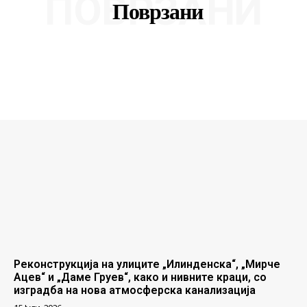
ПОВРЗАНИ
Поврзани
Реконструкција на улиците „Илинденска“, „Мирче
Ацев“ и „Даме Груев“, како и нивните краци, со
изградба на нова атмосферска канализација