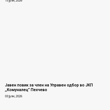
15 Јули, 2026
Јавен повик за член на Управен одбор во ЈКП
,,Комуналец” Пехчево
03 Јули, 2026