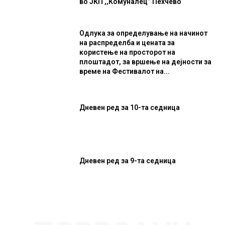
во ЈКП ,,Комуналец” Пехчево
Одлука за определување на начинот
на распределба и цената за
користење на просторот на
плоштадот, за вршење на дејности за
време на Фестивалот на...
Дневен ред за 10-та седница
Дневен ред за 9-та седница