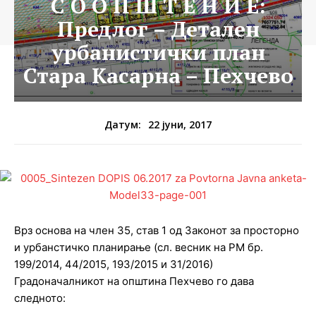
С О О П Ш Т Е Н И Е:
Предлог – Детален
урбанистички план
Стара Касарна – Пехчево
22 јуни, 2017
Датум:
Врз основа на член 35, став 1 од Законот за просторно
и урбанстичко планирање (сл. весник на РМ бр.
199/2014, 44/2015, 193/2015 и 31/2016)
Градоначалникот на општина Пехчево го дава
следното: