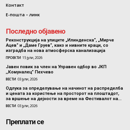
Контакт
Е-пошта – линк
Последно објавено
Реконструкција на улиците „Илинденска“, „Мирче
Ацев“ и „Даме Груев“, како и нивните краци, со
изградба на нова атмосферска канализација
ПРОЕКТИ
15 јули, 2026
Јавен повик за член на Управен одбор во ЈКП
,,Комуналец” Пехчево
ВЕСТИ
03 јули, 2026
Одлука за определување на начинот на распределба
и цената за користење на просторот на плоштадот,
за вршење на дејности за време на Фестивалот на...
ВЕСТИ
03 јули, 2026
Преплати се