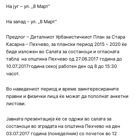
На југ – ул. „8 Март“
На запад – ул. „8 Март“
Предлог – Деталниот Урбанистичкиот План за Стара
Касарна – Пехчево, за плански период 2015 – 2020 ќе
биде изложен во Салата за состаноци и огласната
табла на општина Пехчево од 27.06.2017 година до
10.07.2017година секој работен ден од 8 до 15:30
часот.
Во наведениот период и време заинтересираните
правни и физички лица ќе можат да пополнат анкетни
листови.
Јавната презентација ќе се одржи во салата за
состаноци во зградата на општина Пехчево на ден
03.07.2017 година (понеделник) со почеток во 12