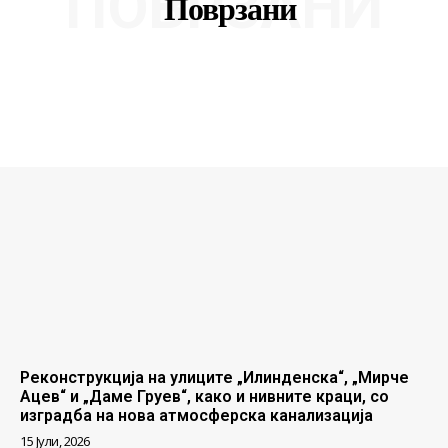
ПОВРЗАНИ
Поврзани
Реконструкција на улиците „Илинденска“, „Мирче
Ацев“ и „Даме Груев“, како и нивните краци, со
изградба на нова атмосферска канализација
15 Јули, 2026