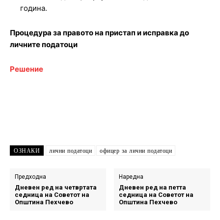
година.
Процедура за правото на пристап и исправка до
личните податоци
Решение
ОЗНАКИ
лични податоци
офицер за лични податоци
Предходна
Наредна
Дневен ред на четвртата
Дневен ред на петта
седница на Советот на
седница на Советот на
Општина Пехчево
Општина Пехчево