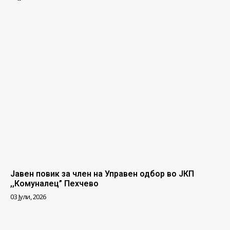
Јавен повик за член на Управен одбор во ЈКП
,,Комуналец” Пехчево
03 Јули, 2026