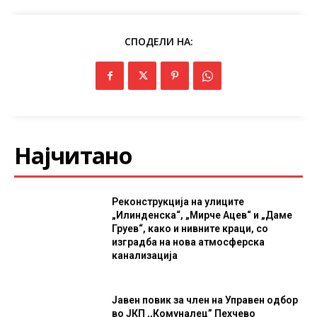
СПОДЕЛИ НА:
Најчитано
Реконструкција на улиците
„Илинденска“, „Мирче Ацев“ и „Даме
Груев“, како и нивните краци, со
изградба на нова атмосферска
канализација
Јавен повик за член на Управен одбор
во ЈКП ,,Комуналец” Пехчево