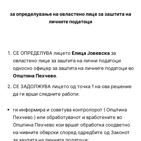
за определување на овластено лице за заштита на
личните податоци
СЕ ОПРЕДЕЛУВА лицето
Елица Јовевска
за
овластено лице за заштита на лични податоци
односно офицер за заштита на личните податоци во
Општина Пехчево
.
СЕ ЗАДОЛЖУВА лицето од точка 1 на ова решение
да ги врши следните работи:
ги информира и советува контролорот ( Општина
Пехчево ) или обработувачот и вработените во
Општина Пехчево кои вршат обработка соодветно
на нивните обврски според одредбите од Законот
за заштита на личните податоци;