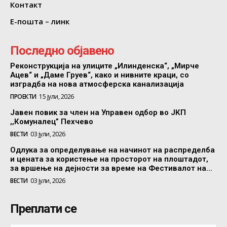
Контакт
Е-пошта – линк
Последно објавено
Реконструкција на улиците „Илинденска“, „Мирче
Ацев“ и „Даме Груев“, како и нивните краци, со
изградба на нова атмосферска канализација
ПРОЕКТИ
15 јули, 2026
Јавен повик за член на Управен одбор во ЈКП
,,Комуналец” Пехчево
ВЕСТИ
03 јули, 2026
Одлука за определување на начинот на распределба
и цената за користење на просторот на плоштадот,
за вршење на дејности за време на Фестивалот на...
ВЕСТИ
03 јули, 2026
Преплати се