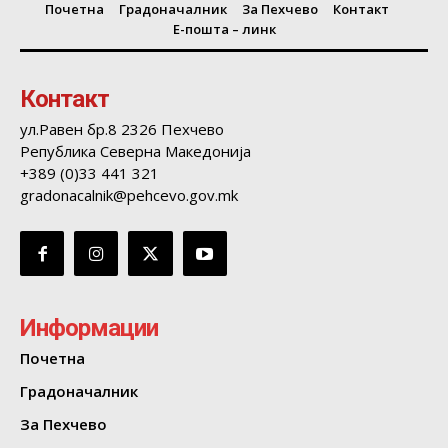
Почетна
Градоначалник
За Пехчево
Контакт
Е-пошта – линк
Контакт
ул.Равен бр.8 2326 Пехчево
Република Северна Македонија
+389 (0)33 441 321
gradonacalnik@pehcevo.gov.mk
Информации
Почетна
Градоначалник
За Пехчево