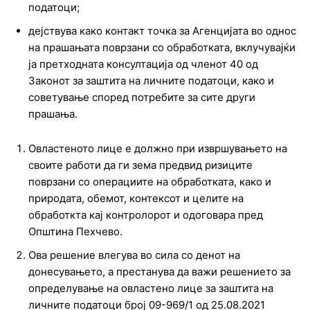
податоци;
дејствува како контакт точка за Агенцијата во однос
на прашањата поврзани со обработката, вклучувајќи
ја претходната консултација од членот 40 од
Законот за заштита на личните податоци, како и
советување според потребите за сите други
прашања.
Овластеното лице е должно при извршувањето на
своите работи да ги зема предвид ризиците
поврзани со операциите на обработката, како и
природата, обемот, контексот и целите на
обработкта кај контролорот и одоговара пред
Општина Пехчево.
Ова решение влегува во сила со денот на
донесувањето, а престанува да важи решението за
определување на овластено лице за заштита на
личните податоци број 09-969/1 од 25.08.2021