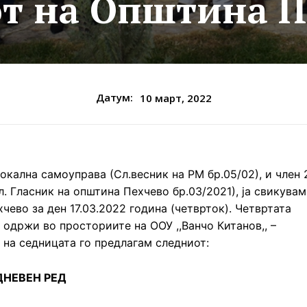
от на Општина П
Датум:
10 март, 2022
локална самоуправа (Сл.весник на РМ бр.05/02), и член 
. Гласник на општина Пехчево бр.03/2021), ja свикувам
чево за ден 17.03.2022 година (четврток). Четвртата
 одржи во просториите на ООУ ,,Ванчо Китанов,, –
а на седницата го предлагам следниот:
ДНЕВЕН РЕД