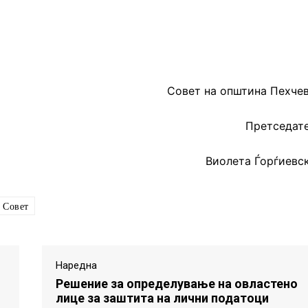
Совет на општина Пехче
Претседат
Виолета Ѓорѓиевс
Совет
Наредна
Решение за определување на овластено
лице за заштита на лични податоци