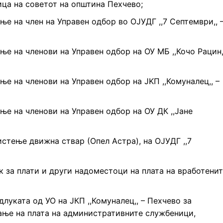
ица на советот на општина Пехчево;
е на член на Управен одбор во ОЈУДГ ,,7 Септември,, 
е на членови на Управен одбор на ОУ МБ ,,Кочо Рацин,
е на членови на Управен одбор на JKП ,,Комуналец,, –
е на членови на Управен одбор на ОУ ДК ,,Јане
стење движна ствар (Опел Астра), на ОЈУДГ ,,7
к за плати и други надоместоци на плата на вработени
луката од УО на ЈКП ,,Комуналец,, – Пехчево за
ање на плата на административните службеници,