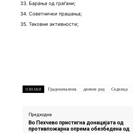
Барања од граѓани;
Советнички прашања;
Тековни активности;
Градоначалник
дневен ред
Седница
ОЗНАКИ
Предходна
Во Пехчево пристигна донацијата од
противпожарна опрема обезбедена од