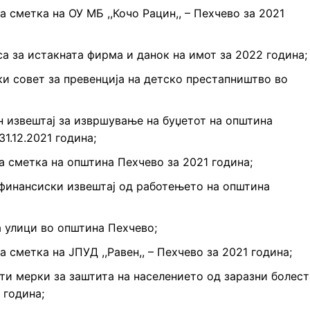
 сметка на ОУ МБ ,,Кочо Рацин,, – Пехчево за 2021
а за истакната фирма и данок на имот за 2022 година;
и совет за превенција на детско престапништво во
н извештај за извршување на буџетот на општина
31.12.2021 година;
а сметка на општина Пехчево за 2021 година;
 финансиски извештај од работењето на општина
 улици во општина Пехчево;
 сметка на ЈПУД ,,Равен,, – Пехчево за 2021 година;
ти мерки за заштита на населението од заразни болес
 година;