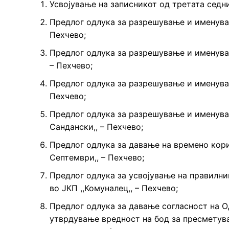
Усвојување на записникот од третата седн
Предлог одлука за разрешување и именувањ
Пехчево;
Предлог одлука за разрешување и именувањ
– Пехчево;
Предлог одлука за разрешување и именувањ
Пехчево;
Предлог одлука за разрешување и именувањ
Сандански,, – Пехчево;
Предлог одлука за давање на времено кори
Септември,, – Пехчево;
Предлог одлука за усвојување на правилни
во ЈКП ,,Комуналец,, – Пехчево;
Предлог одлука за давање согласност на Од
утврдување вредност на бод за пресметув