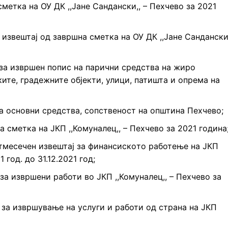
метка на ОУ ДК ,,Јане Сандански,, – Пехчево за 2021
извештај од завршна сметка на ОУ ДК ,,Јане Сандански
 за извршен попис на парични средства на жиро
ките, градежните објекти, улици, патишта и опрема на
а основни средства, сопственост на општина Пехчево;
 сметка на ЈКП ,,Комуналец,, – Пехчево за 2021 година
тмесечен извештај за финансискoто работење на ЈКП
 год. до 31.12.2021 год;
за извршени работи во ЈКП ,,Комуналец,, – Пехчево за
 за извршување на услуги и работи од страна на ЈКП