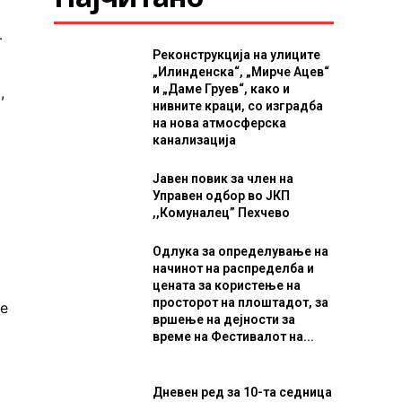
–
Реконструкција на улиците
„Илинденска“, „Мирче Ацев“
и „Даме Груев“, како и
,
нивните краци, со изградба
на нова атмосферска
канализација
Јавен повик за член на
Управен одбор во ЈКП
,,Комуналец” Пехчево
Одлука за определување на
начинот на распределба и
цената за користење на
просторот на плоштадот, за
те
вршење на дејности за
време на Фестивалот на...
Дневен ред за 10-та седница