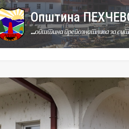
Општина ПЕХЧЕВ
...општина препознатлива за си
УРБАНИЗАМ
КОМУНАЛНИ ДЕЈНОСТИ
ЛЕР