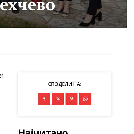
ехчево
21
СПОДЕЛИ НА:
Најчитано