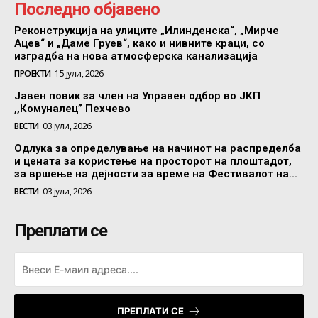
Последно објавено
Реконструкција на улиците „Илинденска“, „Мирче
Ацев“ и „Даме Груев“, како и нивните краци, со
изградба на нова атмосферска канализација
ПРОЕКТИ
15 јули, 2026
Јавен повик за член на Управен одбор во ЈКП
,,Комуналец” Пехчево
ВЕСТИ
03 јули, 2026
Одлука за определување на начинот на распределба
и цената за користење на просторот на плоштадот,
за вршење на дејности за време на Фестивалот на...
ВЕСТИ
03 јули, 2026
Преплати се
ПРЕПЛАТИ СЕ