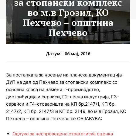
за стопански комплекс
во м.в Грозил, КО
Пехчево – општина
Пехчево
06 мај, 2016
Датум:
За постапката за носење на планска документација
ДУП на дел од Пехчево за стопански комплекс со
основна класа на намени Г-производство,
дистрибуција и сервиси, Г2-лесна индустрија, Г3-
сервиси и Г4-стоваришта на КП бр.2147/1, КП бр.
2147/2, КП бр. 2147/3 и КП бр. 2149, во м.в Грозил, КО
Пехчево – општина Пехчево се ОБЈАВУВА:
Одлука за неспроведена стратегиска оценка