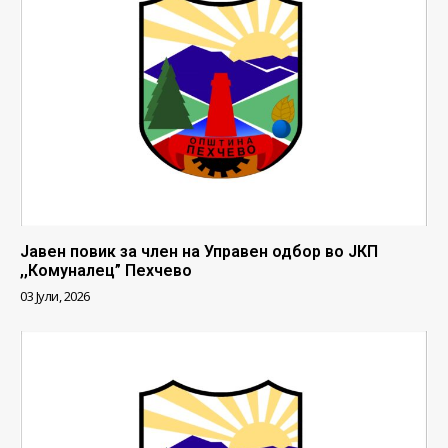
Јавен повик за член на Управен одбор во ЈКП
,,Комуналец” Пехчево
03 Јули, 2026