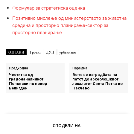
Формулар за стратегиска оценка
Позитивно мислење од министерството за животна
средина и просторно планирање-сектор за
просторно планирање
ОЗНАКИ
Грозил
ДУП
урбанизам
Предходна
Наредна
Честитка од
Во тек е изградбата на
градоначалникот
патот до археолошкиот
Поповски по повод
локалитет Света Петка во
Велигден
Пехчево
СПОДЕЛИ НА: