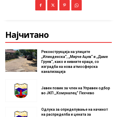
Најчитано
Реконструкција на улиците
„Илинденска“, „Мирче Ацев“ и „Даме
Груев“, како и нивните краци, со
изградба на нова атмосферска
канализација
Јавен повик за член на Управен одбор
во ЈКП ,,Комуналец” Пехчево
Одлука за определување на начинот
на распределба и цената за