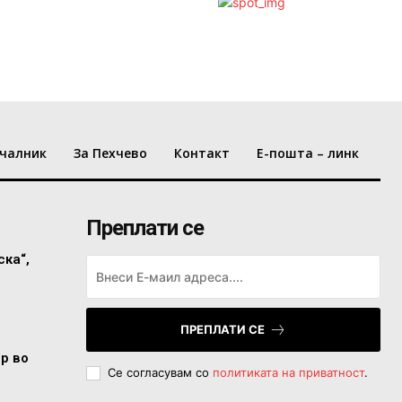
чалник
За Пехчево
Контакт
Е-пошта – линк
Преплати се
ска“,
ПРЕПЛАТИ СЕ
ор во
Се согласувам со
политиката на приватност
.