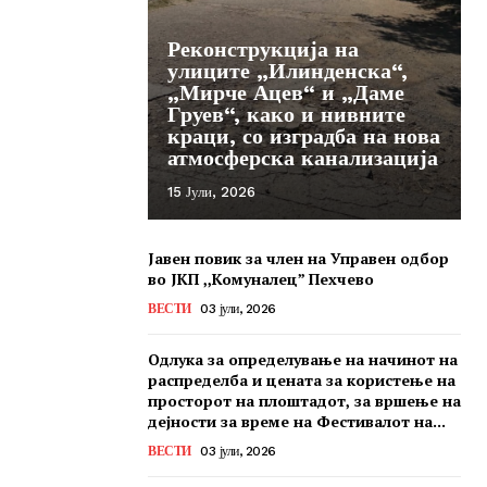
Реконструкција на
улиците „Илинденска“,
„Мирче Ацев“ и „Даме
Груев“, како и нивните
краци, со изградба на нова
атмосферска канализација
15 Јули, 2026
Јавен повик за член на Управен одбор
во ЈКП ,,Комуналец” Пехчево
ВЕСТИ
03 јули, 2026
Одлука за определување на начинот на
распределба и цената за користење на
просторот на плоштадот, за вршење на
дејности за време на Фестивалот на...
ВЕСТИ
03 јули, 2026