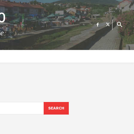
О
те
ФИНАНСИИ
ВЕСТИ
Е-УСЛУГИ
КОНТАКТ
SEARCH