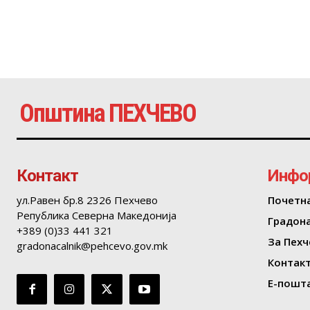
Општина ПЕХЧЕВО
Контакт
Инфо
ул.Равен бр.8 2326 Пехчево
Почетн
Република Северна Македонија
Градон
+389 (0)33 441 321
За Пехч
gradonacalnik@pehcevo.gov.mk
Контак
Е-пошта