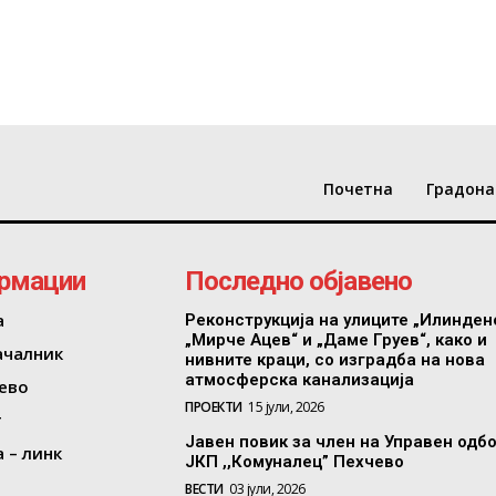
Почетна
Градона
рмации
Последно објавено
а
Реконструкција на улиците „Илинден
„Мирче Ацев“ и „Даме Груев“, како и
ачалник
нивните краци, со изградба на нова
атмосферска канализација
ево
ПРОЕКТИ
15 јули, 2026
т
Јавен повик за член на Управен одб
 – линк
ЈКП ,,Комуналец” Пехчево
ВЕСТИ
03 јули, 2026