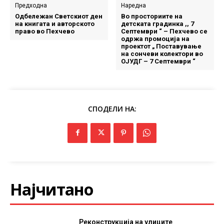
Предходна
Наредна
Одбележан Светскиот ден
Во просториите на
на книгата и авторското
детската градинка ,, 7
право во Пехчево
Септември “ – Пехчево се
одржа промоција на
проектот „ Поставување
на сончеви колектори во
ОЈУДГ – 7 Септември “
СПОДЕЛИ НА:
Најчитано
Реконструкција на улиците