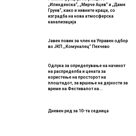
„Илинденска“, „Мирче Ацев“ и „Даме
Груев“, како и нивните краци, со
изградба на нова атмосферска
канализација
Јавен повик за член на Управен одбор
во ЈКП ,,Комуналец” Пехчево
Одлука за определување на начинот
на распределба и цената за
користење на просторот на
плоштадот, за вршење на дејности за
време на Фестивалот на...
Дневен ред за 10-та седница