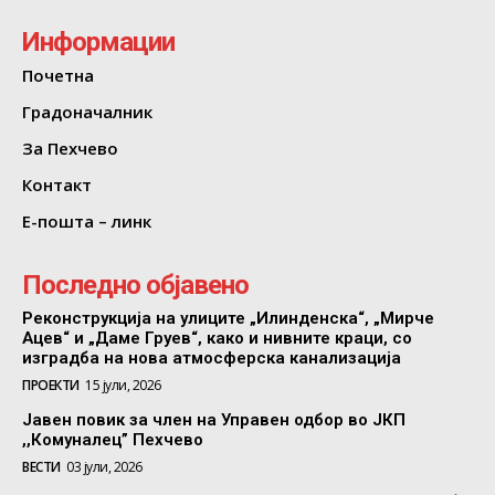
Информации
Почетна
Градоначалник
За Пехчево
Контакт
Е-пошта – линк
Последно објавено
Реконструкција на улиците „Илинденска“, „Мирче
Ацев“ и „Даме Груев“, како и нивните краци, со
изградба на нова атмосферска канализација
ПРОЕКТИ
15 јули, 2026
Јавен повик за член на Управен одбор во ЈКП
,,Комуналец” Пехчево
ВЕСТИ
03 јули, 2026