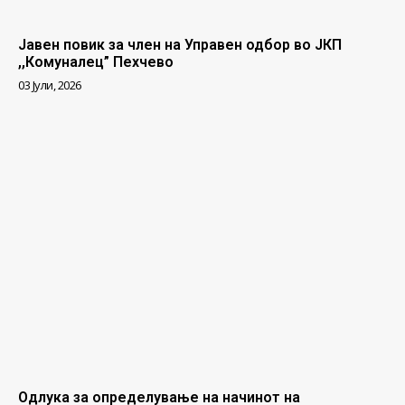
Јавен повик за член на Управен одбор во ЈКП
,,Комуналец” Пехчево
03 Јули, 2026
Одлука за определување на начинот на