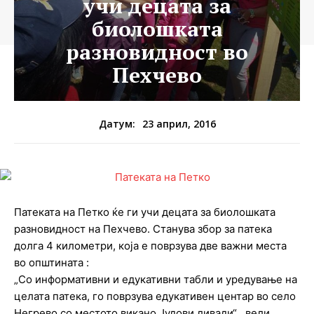
учи децата за
биолошката
разновидност во
Пехчево
23 април, 2016
Датум:
Патеката на Петко ќе ги учи децата за биолошката
разновидност на Пехчево. Станува збор за патека
долга 4 километри, која е поврзува две важни места
во општината :
„Со информативни и едукативни табли и уредување на
целата патека, го поврзува едукативен центар во село
Негрево со местото викано Јудови ливади“ , вели