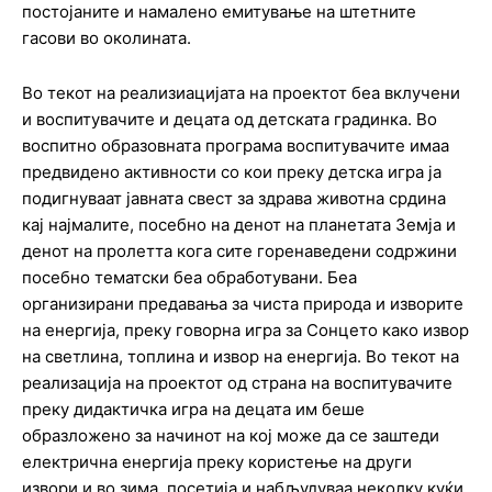
постојаните и намалено емитување на штетните
гасови во околината.
Во текот на реализиацијата на проектот беа вклучени
и воспитувачите и децата од детската градинка. Во
воспитно образовната програма воспитувачите имаа
предвидено активности со кои преку детска игра ја
подигнуваат јавната свест за здрава животна срдина
кај најмалите, посебно на денот на планетата Земја и
денот на пролетта кога сите горенаведени содржини
посебно тематски беа обработувани. Беа
организирани предавања за чиста природа и изворите
на енергија, преку говорна игра за Сонцето како извор
на светлина, топлина и извор на енергија. Во текот на
реализација на проектот од страна на воспитувачите
преку дидактичка игра на децата им беше
образложено за начинот на кој може да се заштеди
електрична енергија преку користење на други
извори и во зима, посетија и набљудуваа неколку куќи