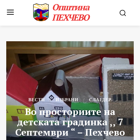
Општина
ПЕХЧЕВО
ВЕСТИ
ИЗБРАНИ
СЛАЈДЕР
Во просториите на
детската градинка ,, 7
Септември “ – Пехчево