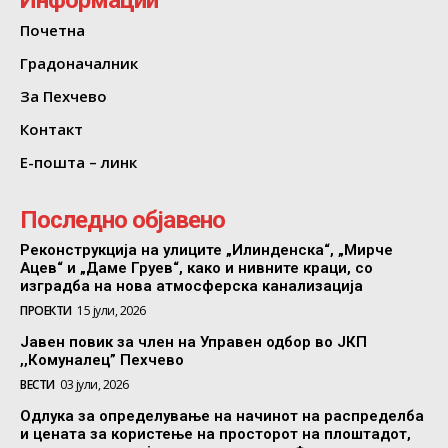
Почетна
Градоначалник
За Пехчево
Контакт
Е-пошта – линк
Последно објавено
Реконструкција на улиците „Илинденска“, „Мирче
Ацев“ и „Даме Груев“, како и нивните краци, со
изградба на нова атмосферска канализација
ПРОЕКТИ
15 јули, 2026
Јавен повик за член на Управен одбор во ЈКП
,,Комуналец” Пехчево
ВЕСТИ
03 јули, 2026
Одлука за определување на начинот на распределба
и цената за користење на просторот на плоштадот,