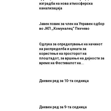
изградба на нова атмосферска
канализација
Јавен повик за член на Управен одбор
во ЈКП ,,Комуналец” Пехчево
Одлука за определување на начинот
на распределба и цената за
користење на просторот на
плоштадот, за вршење на дејности за
време на Фестивалот на...
Дневен ред за 10-та седница
Дневен ред за 9-та седница