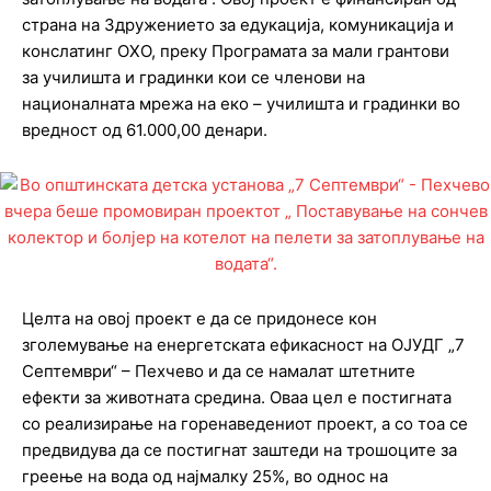
страна на Здружението за едукација, комуникација и
конслатинг ОХО, преку Програмата за мали грантови
за училишта и градинки кои се членови на
националната мрежа на еко – училишта и градинки во
вредност од 61.000,00 денари.
Целта на овој проект е да се придонесе кон
зголемување на енергетската ефикасност на ОЈУДГ „7
Септември“ – Пехчево и да се намалат штетните
ефекти за животната средина. Оваа цел е постигната
со реализирање на горенаведениот проект, а со тоа се
предвидува да се постигнат заштеди на трошоците за
греење на вода од најмалку 25%, во однос на