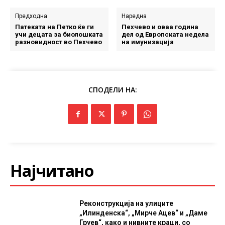
Предходна
Наредна
Патеката на Петко ќе ги
Пехчево и оваа година
учи децата за биолошката
дел од Европската недела
разновидност во Пехчево
на имунизација
СПОДЕЛИ НА:
Најчитано
Реконструкција на улиците
„Илинденска“, „Мирче Ацев“ и „Даме
Груев“, како и нивните краци, со