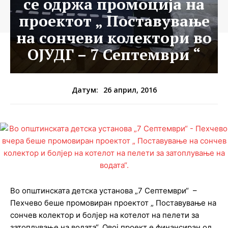
се одржа промоција на
проектот „ Поставување
на сончеви колектори во
ОЈУДГ – 7 Септември “
26 април, 2016
Датум:
Во општинската детска установа „7 Септември“ –
Пехчево беше промовиран проектот „ Поставување на
сончев колектор и болјер на котелот на пелети за
затоплување на водата“. Овој проект е финансиран од