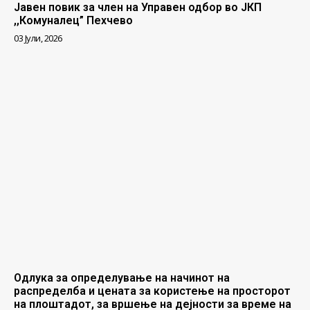
Јавен повик за член на Управен одбор во ЈКП
,,Комуналец” Пехчево
03 Јули, 2026
Одлука за определување на начинот на
распределба и цената за користење на просторот
на плоштадот, за вршење на дејности за време на