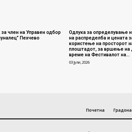
 за член на Управен одбор
Одлука за определување н
муналец” Пехчево
на распределба и цената з
користење на просторот н
плоштадот, за вршење на 
време на Фестивалот на...
03 Јули, 2026
Почетна
Градона