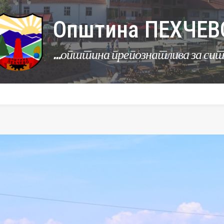
Општина ПЕХЧЕВ
...општина препознатлива за си
УРБАНИЗАМ
КОМУНАЛНИ ДЕЈНОСТИ
ЛЕР