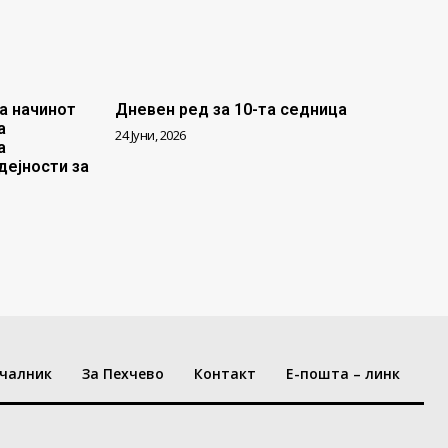
а начинот
Дневен ред за 10-та седница
а
24 Јуни, 2026
а
дејности за
чалник
За Пехчево
Контакт
Е-пошта – линк