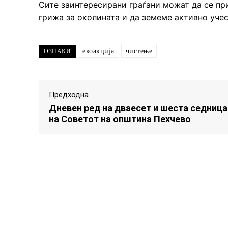
Сите заинтересирани граѓани можат да се при
грижа за око
лината и да земеме активно учес
екоакција
чистење
ОЗНАКИ
Предходна
Дневен ред на дваесет и шеста седница
на Советот на општина Пехчево