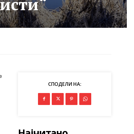
исти“
е
СПОДЕЛИ НА:
Најчитано