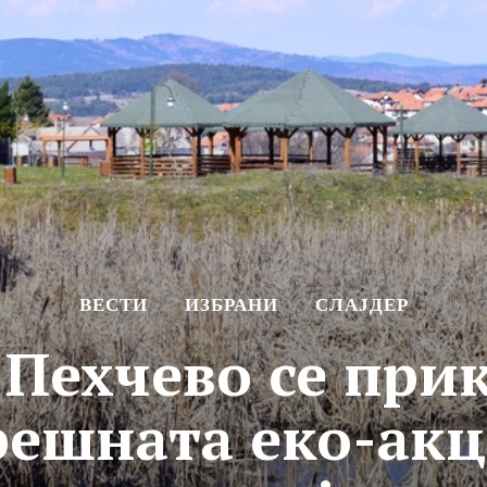
ВЕСТИ
ИЗБРАНИ
СЛАЈДЕР
Пехчево се прик
решната еко-акц