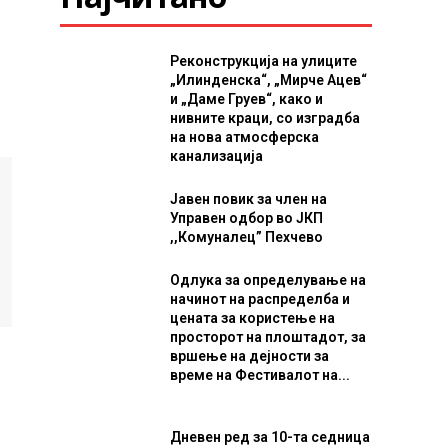
Реконструкција на улиците
„Илинденска“, „Мирче Ацев“
и „Даме Груев“, како и
нивните краци, со изградба
на нова атмосферска
канализација
Јавен повик за член на
Управен одбор во ЈКП
,,Комуналец” Пехчево
Одлука за определување на
начинот на распределба и
цената за користење на
просторот на плоштадот, за
вршење на дејности за
време на Фестивалот на...
Дневен ред за 10-та седница