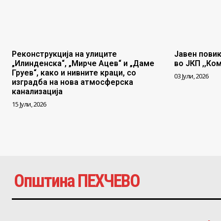
Реконструкција на улиците
Јавен повик
„Илинденска“, „Мирче Ацев“ и „Даме
во ЈКП ,,Ко
Груев“, како и нивните краци, со
03 Јули, 2026
изградба на нова атмосферска
канализација
15 Јули, 2026
Општина ПЕХЧЕВО