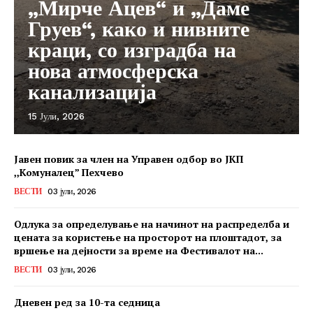
„Мирче Ацев“ и „Даме
Груев“, како и нивните
краци, со изградба на
нова атмосферска
канализација
15 Јули, 2026
Јавен повик за член на Управен одбор во ЈКП
,,Комуналец” Пехчево
ВЕСТИ
03 јули, 2026
Одлука за определување на начинот на распределба и
цената за користење на просторот на плоштадот, за
вршење на дејности за време на Фестивалот на...
ВЕСТИ
03 јули, 2026
Дневен ред за 10-та седница