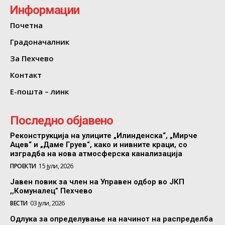
Информации
Почетна
Градоначалник
За Пехчево
Контакт
Е-пошта – линк
Последно објавено
Реконструкција на улиците „Илинденска“, „Мирче
Ацев“ и „Даме Груев“, како и нивните краци, со
изградба на нова атмосферска канализација
ПРОЕКТИ
15 јули, 2026
Јавен повик за член на Управен одбор во ЈКП
,,Комуналец” Пехчево
ВЕСТИ
03 јули, 2026
Одлука за определување на начинот на распределба