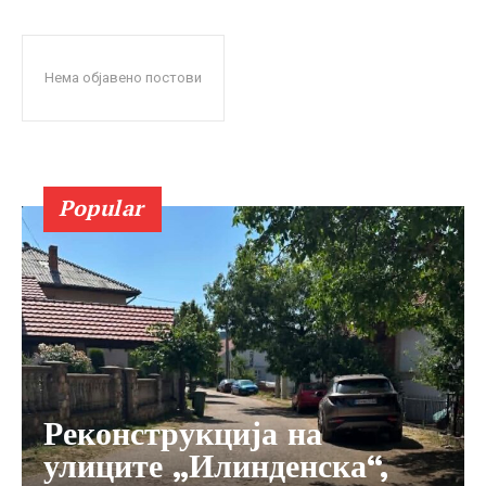
Нема објавено постови
Popular
Реконструкција на
улиците „Илинденска“,