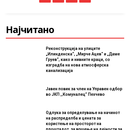
Најчитано
Реконструкција на улиците
„Илинденска“, „Мирче Ацев“ и „Даме
Груев“, како и нивните краци, со
изградба на нова атмосферска
канализација
Јавен повик за член на Управен одбор
во ЈКП ,,Комуналец” Пехчево
Одлука за определување на начинот
на распределба и цената за
користење на просторот на
плоштадот, за вршење на дејности за