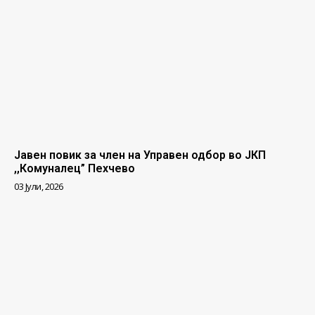
Јавен повик за член на Управен одбор во ЈКП
,,Комуналец” Пехчево
03 Јули, 2026