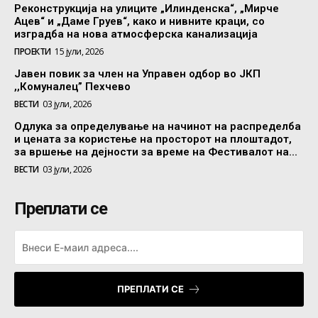
Реконструкција на улиците „Илинденска“, „Мирче
Ацев“ и „Даме Груев“, како и нивните краци, со
изградба на нова атмосферска канализација
ПРОЕКТИ
15 јули, 2026
Јавен повик за член на Управен одбор во ЈКП
,,Комуналец” Пехчево
ВЕСТИ
03 јули, 2026
Одлука за определување на начинот на распределба
и цената за користење на просторот на плоштадот,
за вршење на дејности за време на Фестивалот на...
ВЕСТИ
03 јули, 2026
Преплати се
ПРЕПЛАТИ СЕ