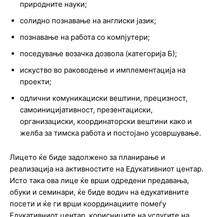
природните науки;
солидно познавање на англиски јазик;
познавање на работа со компјутери;
поседување возачка дозвола (категорија Б);
искуство во раководење и имплементација на
проекти;
одлични комуникациски вештини, прецизност,
самоиницијативност, презентациски,
организациски, координаторски вештини како и
желба за тимска работа и постојано усовршување.
Лицето ќе биде задолжено за планирање и
реализација на активностите на Едукативниот центар.
Исто така ова лице ќе врши одредени предавања,
обуки и семинари, ќе биде водич на едукативните
посети и ќе ги врши координациите помеѓу
Едукативниот центар, корисниците на услугите на