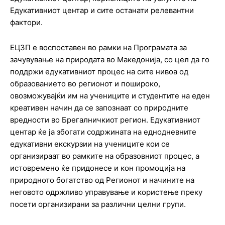
Едукативниот центар и сите останати релевантни
фактори.
ЕЦЗП е воспоставен во рамки на Програмата за
зачувување на природата во Македонија, со цел да го
поддржи едукативниот процес на сите нивоа од
образованието во регионот и пошироко,
овозможувајќи им на учениците и студентите на еден
креативен начин да се запознаат со природните
вредности во Брегалничкиот регион. Едукативниот
центар ќе ја збогати содржината на еднодневните
едукативни екскурзии на учениците кои се
организираат во рамките на образовниот процес, а
истовремено ќе придонесе и кон промоција на
природното богатство од Регионот и начините на
неговото одржливо управување и користење преку
посети организирани за различни целни групи.