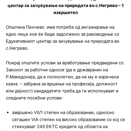
центар за зачувување на природата во с.Негрево – 1
извршител
Општина Пехчево има потреба од ангажирање на
едно лице кое ќе биде задолжено за раководење со
Едукативниот центар за зачувување на природата во
с.Негрево.
Покрај општите услови за вработување предвидени со
Законот за работни односи (да е државјанин на
Р.Македонија, да е полнолетен, да не му е изречена
казна – забрана за вршење на професија, должност
или дејност) кандидатите треба да ги исполнуваат и
следните посебни услови:
завршено VII/1 степен на образование, односно
сегашен VIA степен на високо образование со кој се
стекнуваат 240 ЕКТС кредити од областа на