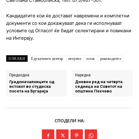
Светлана Стамболиска, тел. 075/467-501.
Кандидатите кои ќе достават навремени и комплетни
документи со кои докажуваат дека ги исполнуваат
условите од Огласот ќе бидат селектирани и повикани
на Интервју.
ОЗНАКИ
Едукативен центар
негрево
оглас
раководител
Предходна
Наредна
Градоначалниците од
Дневен ред на четврта
истокот во студиска
седница на Советот на
посета на Бугарија
општина Пехчево
СПОДЕЛИ НА: