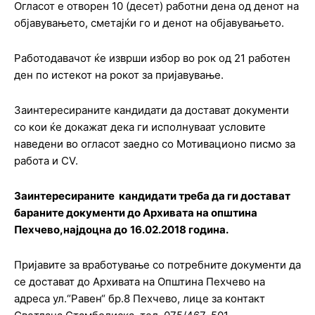
Огласот е отворен 10 (десет) работни дена од денот на
објавувањето, сметајќи го и денот на објавувањето.
Работодавачот ќе изврши избор во рок од 21 работен
ден по истекот на рокот за пријавување.
Заинтересираните кандидати да достават документи
со кои ќе докажат дека ги исполнуваат условите
наведени во огласот заедно со Мотивационо писмо за
работа и CV.
Заинтересираните кандидати треба да ги достават
бараните документи до Архивата на општина
Пехчево
,
најдоцна до
1
6.0
2
.201
8
година.
Пријавите за вработување со потребните документи да
се достават до Архивата на Општина Пехчево на
адреса ул.“Равен“ бр.8 Пехчево, лице за контакт