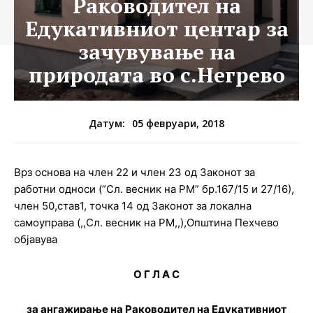
Раководител на
Едукативниот центар за
зачувување на
природата во с.Негрево
05 февруари, 2018
Датум:
Врз основа на член 22 и член 23 од Законот за
работни односи (”Сл. весник на РМ” бр.167/15 и 27/16),
член 50,став1, точка 14 од Законот за локална
самоуправа (,,Сл. весник на РМ,,),Општина Пехчево
објавува
О Г Л А С
за ангажирање на Раководител на Едукативниот