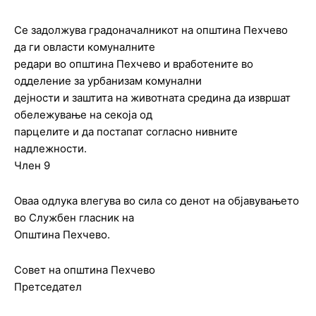
Се задолжува градоначалникот на општина Пехчево
да ги овласти комуналните
редари во општина Пехчево и вработените во
одделение за урбанизам комунални
дејности и заштита на животната средина да извршат
обележување на секоја од
парцелите и да постапат согласно нивните
надлежности.
Член 9
Оваа одлука влегува во сила со денот на објавувањето
во Службен гласник на
Општина Пехчево.
Совет на општина Пехчево
Претседател