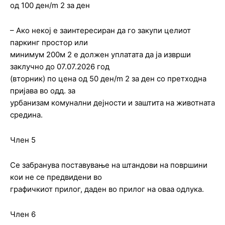
од 100 ден/m 2 за ден
– Ако некој е заинтересиран да го закупи целиот
паркинг простор или
минимум 200м 2 е должен уплатата да ја изврши
заклучно до 07.07.2026 год
(вторник) по цена од 50 ден/m 2 за ден со претходна
пријава во одд. за
урбанизам комунални дејности и заштита на животната
средина.
Член 5
Се забранува пoставување на штандови на површини
кои не се предвидени во
графичкиот прилог, даден во прилог на оваа одлука.
Член 6