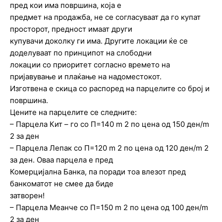
пред кои има површина, која е
предмет на продажба, не се согласуваат да го купат
просторот, предност имаат други
купувачи доколку ги има. Другите локации ќе се
доделуваат по принципот на слободни
локации со приоритет согласно времето на
пријавување и плаќање на надоместокот.
Изготвена е скица со распоред на парцелите со број и
површина.
Цените на парцелите се следните:
– Парцела Кит – го со П=140 m 2 по цена од 150 ден/m
2 за ден
– Парцела Лепак со П=120 m 2 по цена од 120 ден/m 2
за ден. Oваа парцела е пред
Комерцијална Банка, па поради тоа влезот пред
банкоматот не смее да биде
затворен!
– Парцела Меанче со П=150 m 2 по цена од 100 ден/m
2 за ден