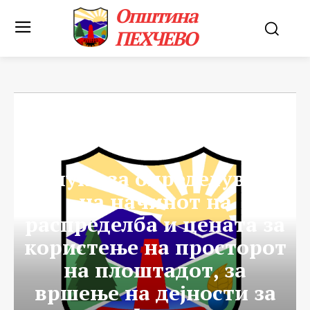
Општина
ПЕХЧЕВО
ВЕСТИ
Одлука за определување
на начинот на
распределба и цената за
користење на просторот
на плоштадот, за
вршење на дејности за