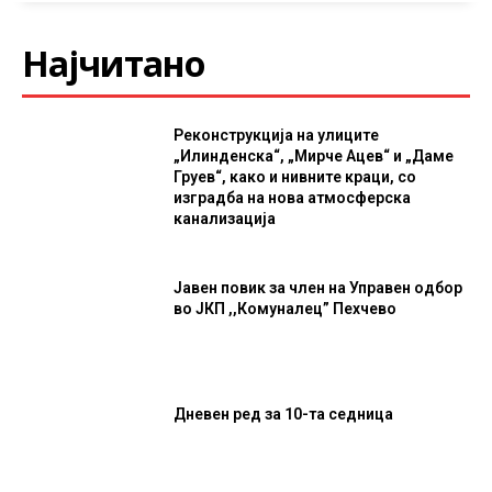
Најчитано
Реконструкција на улиците
„Илинденска“, „Мирче Ацев“ и „Даме
Груев“, како и нивните краци, со
изградба на нова атмосферска
канализација
Јавен повик за член на Управен одбор
во ЈКП ,,Комуналец” Пехчево
Дневен ред за 10-та седница