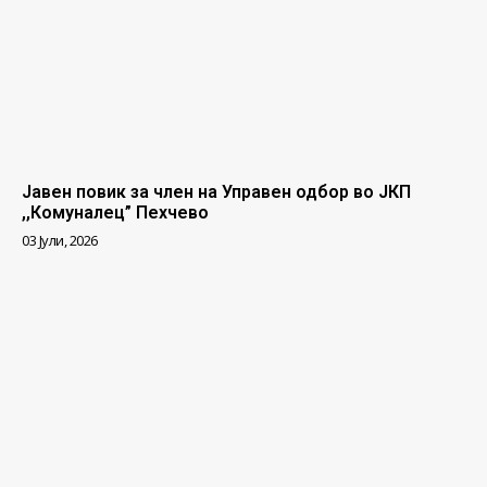
Јавен повик за член на Управен одбор во ЈКП
,,Комуналец” Пехчево
03 Јули, 2026