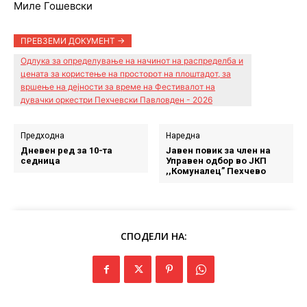
Миле Гошевски
ПРЕВЗЕМИ ДОКУМЕНТ ->
Одлука за определување на начинот на распределба и
цената за користење на просторот на плоштадот, за
вршење на дејности за време на Фестивалот на
дувачки оркестри Пехчевски Павловден - 2026
Предходна
Наредна
Дневен ред за 10-та
Јавен повик за член на
седница
Управен одбор во ЈКП
,,Комуналец” Пехчево
СПОДЕЛИ НА: