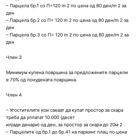
– Парцела бр.1 со П=120 m 2 по цена од 80 ден/m 2 за
ден
– Парцела бр.2 со П= 120 m 2 по цена од 80 ден/m 2 за
ден
– Парцела бр.3 со П= 120 m 2 по цена од 80 ден/m 2 за
ден
Член 3
Минимум купена површина за предложените парцели
е 70% од понудената површина.
Член 4
– Угостителите кои сакаат да купат простор за скара
треба да уплатат 10.000 (десет
илјади денари) од ден, за простор за скара до 20м 2 .
– Парцелите од бр.1 до бр.41 на паркинг плац по цена