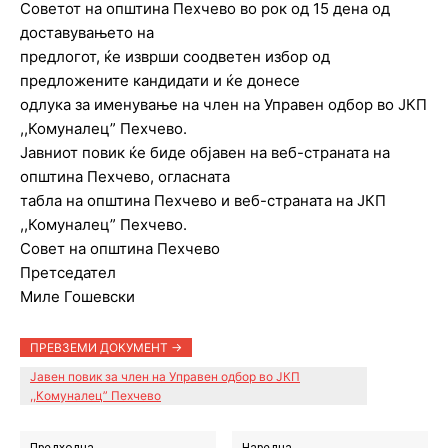
Советот на општина Пехчево во рок од 15 дена од
доставувањето на
предлогот, ќе изврши соодветен избор од
предложените кандидати и ќе донесе
одлука за именување на член на Управен одбор во ЈКП
,,Комуналец” Пехчево.
Јавниот повик ќе биде објавен на веб-страната на
општина Пехчево, огласната
табла на општина Пехчево и веб-страната на ЈКП
,,Комуналец” Пехчево.
Совет на општина Пехчево
Претседател
Миле Гошевски
ПРЕВЗЕМИ ДОКУМЕНТ ->
Јавен повик за член на Управен одбор во ЈКП
,,Комуналец” Пехчево