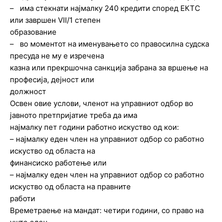
– има стекнати најмалку 240 кредити според ЕКТС
или завршен VII/1 степен
образование
– во моментот на именувањето со правосилна судска
пресуда не му е изречена
казна или прекршочна санкција забрана за вршење на
професија, дејност или
должност
Освен овие услови, членот на управниот одбор во
јавното претпријатие треба да има
најмалку пет години работно искуство од кои:
– најмалку еден член на управниот одбор со работно
искуство од областа на
финансиско работење или
– најмалку еден член на управниот одбор со работно
искуство од областа на правните
работи
Времетраење на мандат: четири години, со право на