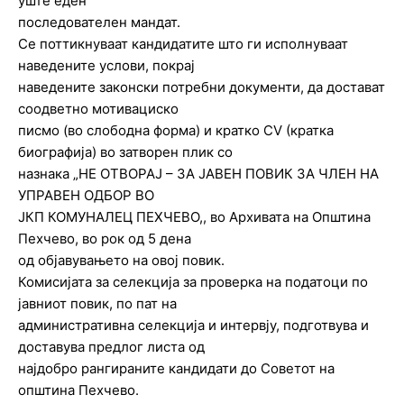
уште еден
последователен мандат.
Се поттикнуваат кандидатите што ги исполнуваат
наведените услови, покрај
наведените законски потребни документи, да достават
соодветно мотивациско
писмо (во слободна форма) и кратко CV (кратка
биографија) во затворен плик со
назнака „НЕ ОТВОРАЈ – ЗА ЈАВЕН ПОВИК ЗА ЧЛЕН НА
УПРАВЕН ОДБОР ВО
ЈКП КОМУНАЛЕЦ ПЕХЧЕВО,, во Архивата на Општина
Пехчево, во рок од 5 дена
од објавувањето на овој повик.
Комисијата за селекција за проверка на податоци по
јавниот повик, по пат на
административна селекција и интервју, подготвува и
доставува предлог листа од
најдобро рангираните кандидати до Советот на
општина Пехчево.