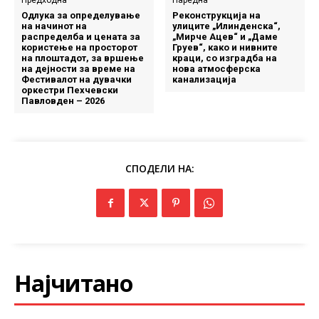
Предходна
Наредна
Одлука за определување
Реконструкција на
на начинот на
улиците „Илинденска“,
распределба и цената за
„Мирче Ацев“ и „Даме
користење на просторот
Груев“, како и нивните
на плоштадот, за вршење
краци, со изградба на
на дејности за време на
нова атмосферска
Фестивалот на дувачки
канализација
оркестри Пехчевски
Павловден – 2026
СПОДЕЛИ НА:
Најчитано