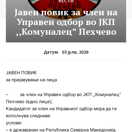
ВЕСТИ
Јавен повик за член на
Управен одбор во ЈКП
,,Комуналец” Пехчево
03 јули, 2026
Датум:
ЈАВЕН ПОВИК
за пријавување на лица
– за член на Управен одбор во ЈКП ,,Комуналец”
Пехчево (едно лицe);
Кандидатот за член на Управниот одбор мора да ги
исполнува следниве
услови:
– е државјанин на Република Северна Македонија,