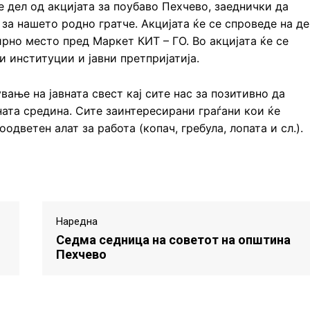
дел од акцијата за поубаво Пехчево, заеднички да
за нашето родно гратче. Акцијата ќе се спроведе на де
бирно место пред Маркет КИТ – ГО. Во акцијата ќе се
 институции и јавни претпријатија.
ње на јавната свест кај сите нас за позитивно да
ата средина. Сите заинтересирани граѓани кои ќе
одветен алат за работа (копач, гребула, лопата и сл.).
Наредна
Седмa седница на советот на општина
Пехчево