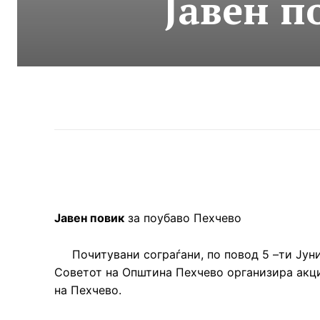
Јавен п
Јавен повик
за поубаво Пехчево
Почитувани сограѓани, по повод 5 –ти Јуни 
Советот на Општина Пехчево организира акци
на Пехчево.