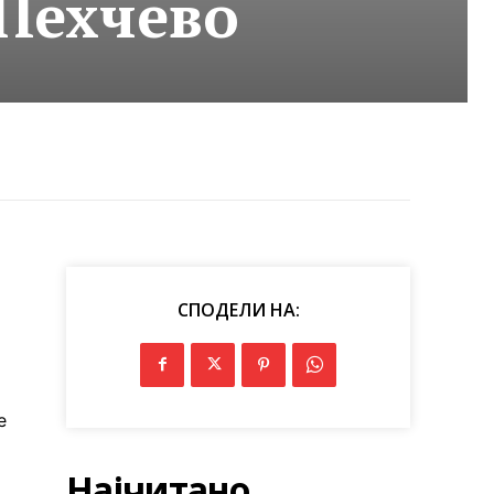
 Пехчево
СПОДЕЛИ НА:
е
Најчитано