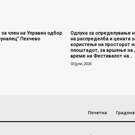
 за член на Управен одбор
Одлука за определување н
муналец” Пехчево
на распределба и цената з
користење на просторот н
плоштадот, за вршење на 
време на Фестивалот на...
03 Јули, 2026
Почетна
Градона