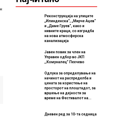
н
Реконструкција на улиците
„Илинденска“, „Мирче Ацев“
и „Даме Груев“, како и
нивните краци, со изградба
на нова атмосферска
канализација
Јавен повик за член на
Управен одбор во ЈКП
,,Комуналец” Пехчево
Одлука за определување на
начинот на распределба и
цената за користење на
просторот на плоштадот, за
вршење на дејности за
време на Фестивалот на...
Дневен ред за 10-та седница