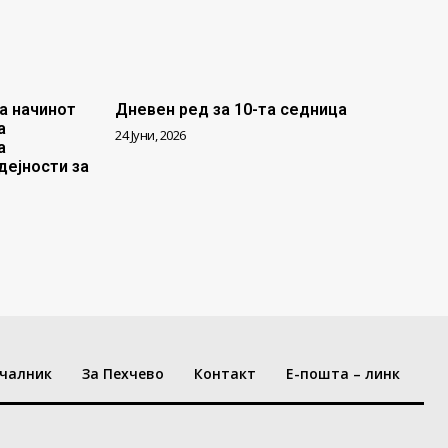
а начинот
Дневен ред за 10-та седница
а
24 Јуни, 2026
а
дејности за
чалник
За Пехчево
Контакт
Е-пошта – линк