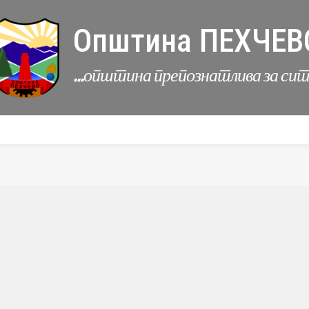
Општина ПЕХЧЕВ
...општина препознатлива за си
УРБАНИЗАМ
КОМУНАЛНИ ДЕЈНОСТИ
ЛЕР