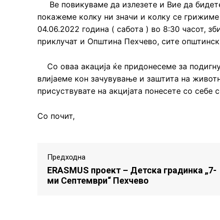
Ве повикуваме да излезете и Вие да бидете 
покажеме колку ни значи и колку се грижиме 
04.06.2022 година ( сабота ) во 8:30 часот, з
приклучат и Општина Пехчево, сите општински
Со оваа aкација ќе придонесеме за подигнува
влијаеме кон зачувување и заштита на животн
присуствувате на акцијата понесете со себе со
Со почит,
Предходна
ERASMUS проект – Детска градинка „7-
ми Септември“ Пехчево