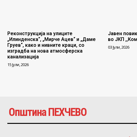
Реконструкција на улиците
Јавен повик
„Илинденска“, „Мирче Ацев“ и „Даме
во ЈКП ,,Ко
Груев“, како и нивните краци, со
03 Јули, 2026
изградба на нова атмосферска
канализација
15 Јули, 2026
Општина ПЕХЧЕВО