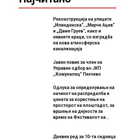
Реконструкција на улиците
„Илинденска“, „Мирче Ацев“
и „Даме Груев“, како и
нивните краци, со изградба
на нова атмосферска
канализација
Јавен повик за член на
Управен одбор во ЈКП
,,Комуналец” Пехчево
Одлука за определување на
начинот на распределба и
цената за користење на
просторот на плоштадот, за
вршење на дејности за
време на Фестивалот на...
Дневен ред за 10-та седница