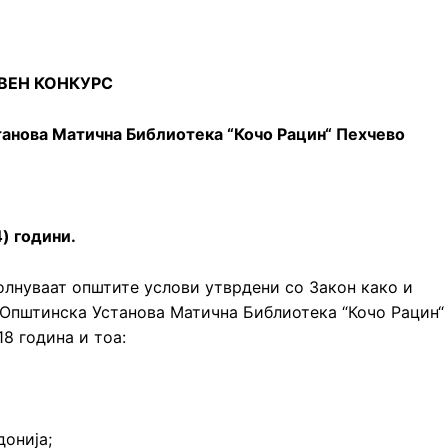
ВЕН КОНКУРС
танова Матична Библиотека “Кочо Рацин“ Пехчево
) години.
олнуваат општите услови утврдени со Закон како и
 Општинска Установа Матична Библиотека “Кочо Рацин“
18 година и тоа:
донија;