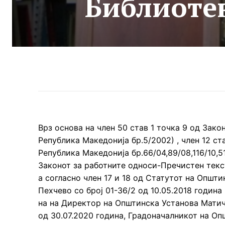
Библиотек
Врз основа на член 50 став 1 точка 9 од Зак
Република Македонија бр.5/2002) , член 12 с
Република Македонија бр.66/04,89/08,116/10,51
Законот за работните односи-Пречистен текс
а согласно член 17 и 18 од Статутот на Општ
Пехчево со број 01-36/2 од 10.05.2018 годин
на на Директор на Општинска Установа Матич
од 30.07.2020 година, Градоначалникот на О