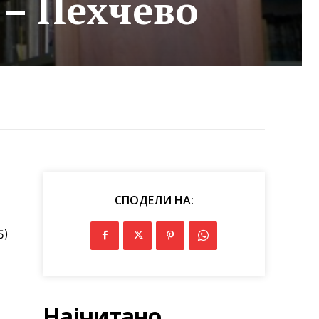
 – Пехчево
СПОДЕЛИ НА:
5)
Најчитано