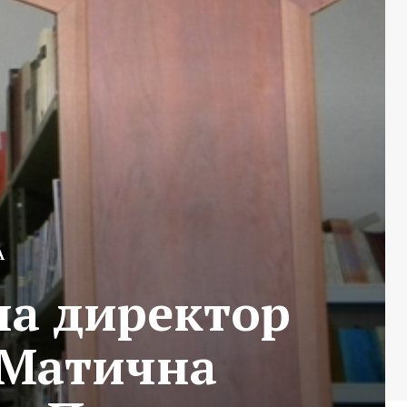
А
на директор
 Матична