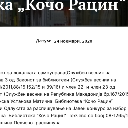
а „Кочо Рацин“
Датум:
24 ноември, 2020
онот за локалната самоуправа(Службен весник на
тав 3 од Законот за библиотеки (Службен весник на
/2011,88/15,152/15 и 39/16) и член 22 и член 23 од
т (Службен весник на Република Македонија бр.167/201
инска Установа Матична Библиотека “Кочо Рацин“
а и Одлуката за распишување на Јавен конкурс за избор
на Библиотека “Кочо Рацин“ Пехчево со број 08-1265/1
пштина Пехчево распишува