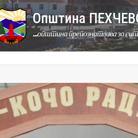
Општина ПЕХЧЕВ
...општина препознатлива за си
УРБАНИЗАМ
КОМУНАЛНИ ДЕЈНОСТИ
ЛЕР