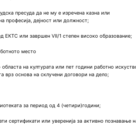
дска пресуда да не му е изречена казна или
а професија, дејност или должност;
д ЕКТС или завршен VII/1 степен високо образование;
аботното место
 областа на културата или пет години работно искуств
та врз основа на склучени договори на дело;
лиотеката за период од 4 (четири)години;
ати сертификати или уверенија за активно познавање н