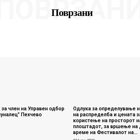
ПОВРЗАН
Поврзани
 за член на Управен одбор
Одлука за определување н
муналец” Пехчево
на распределба и цената з
користење на просторот н
плоштадот, за вршење на 
време на Фестивалот на...