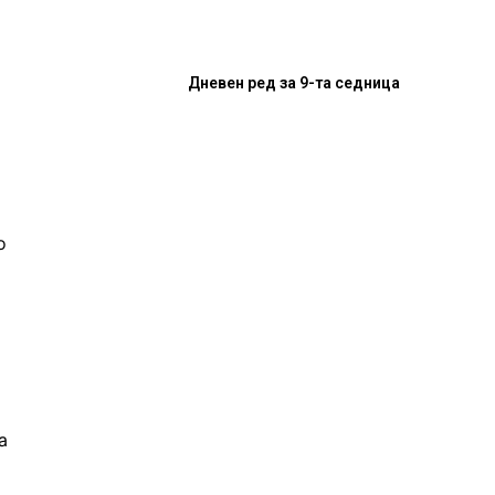
Дневен ред за 9-та седница
о
а