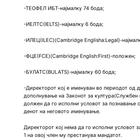
-ТЕОФЕЛ ИБТ-најмалку 74 бода;
-ИЕЛТС(IELTS)-најмалку 6 бода;
-ИЛЕЦ(ILEC)(Cambridge Englisha:Legal)-најмал
-ФЦЕ(FCE)(Cambridge English:First)-положен;
-БУЛАТС(BULATS)-најмалку 60 бода;
-Директорот кој е именуван во периодот од д
дополнување на Законот за култура(Службен в
должен да го исполни условот за познавање с
денот на неговото именување.
Директорот кој нема да го исполни условот з
1 на овој член му престанува мандатот.