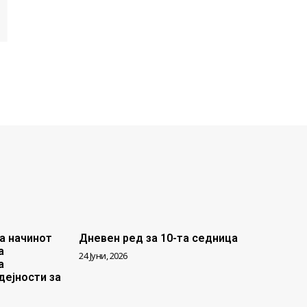
И
а начинот
Дневен ред за 10-та седница
а
24 Јуни, 2026
а
дејности за