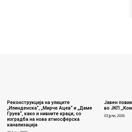
Реконструкција на улиците
Јавен повик
„Илинденска“, „Мирче Ацев“ и „Даме
во ЈКП ,,Ко
Груев“, како и нивните краци, со
03 Јули, 2026
изградба на нова атмосферска
канализација