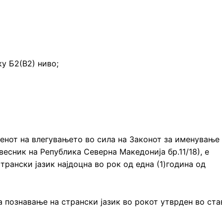
ку Б2(В2) ниво;
енот на влегувањето во сила на Законот за именување
есник на Република Северна Македонија бр.11/18), е
трански јазик најдоцна во рок од една (1)година од
а познавање на странски јазик во рокот утврден во ста