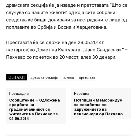
драмската секција ќе ја изведе и претставата “Што се
случува со нашите животи“ од која сите собрани
средства ќе бидат донирани за настраданите лица од
поплавите во Србија и Босна и Херцеговина.
Преставата ќе се одржи на ден 29.05.2014г
(четврток)во Домот на Културата ,, Јане Сандаснки ’’ –
Пехчево со почеток во 20 часот, влез 30 денари.
ОЗНАКИ
драмска секција
помош
претстава
Предходна
Наредна
Соопштение – Одложена
Потпишан Меморандум
средбата на
за соработка со
градоначалникот со
здружението на
жителите на Пехчево за
пензионери од Пехчево
04.06.2014