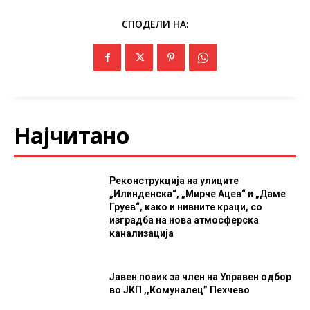
СПОДЕЛИ НА:
Најчитано
Реконструкција на улиците
„Илинденска“, „Мирче Ацев“ и „Даме
Груев“, како и нивните краци, со
изградба на нова атмосферска
канализација
Јавен повик за член на Управен одбор
во ЈКП ,,Комуналец” Пехчево