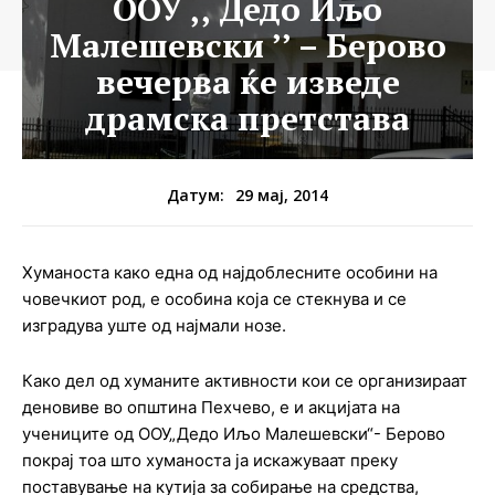
ООУ ,, Дедо Иљо
Малешевски ’’ – Берово
вечерва ќе изведе
драмска претстава
29 мај, 2014
Датум:
Хуманоста како една од најдоблесните особини на
човечкиот род, е особина која се стекнува и се
изградува уште од најмали нозе.
Како дел од хуманите активности кои се организираат
деновиве во општина Пехчево, е и акцијата на
учениците од ООУ„Дедо Иљо Малешевски“- Берово
покрај тоа што хуманоста ја искажуваат преку
поставување на кутија за собирање на средства,