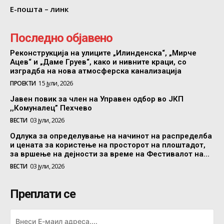
Е-пошта – линк
Последно објавено
Реконструкција на улиците „Илинденска“, „Мирче
Ацев“ и „Даме Груев“, како и нивните краци, со
изградба на нова атмосферска канализација
ПРОЕКТИ
15 јули, 2026
Јавен повик за член на Управен одбор во ЈКП
,,Комуналец” Пехчево
ВЕСТИ
03 јули, 2026
Одлука за определување на начинот на распределба
и цената за користење на просторот на плоштадот,
за вршење на дејности за време на Фестивалот на...
ВЕСТИ
03 јули, 2026
Преплати се