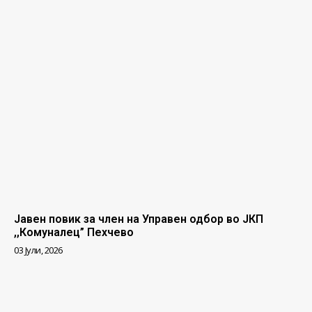
Јавен повик за член на Управен одбор во ЈКП
,,Комуналец” Пехчево
03 Јули, 2026