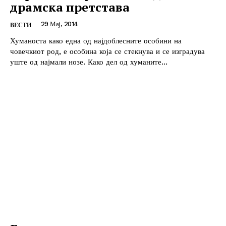
драмска претстава
29 Мај, 2014
ВЕСТИ
Хуманоста како една од најдоблесните особини на
човечкиот род, е особина која се стекнува и се изградува
уште од најмали нозе. Како дел од хуманите...