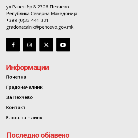
ул.Равен бр.8 2326 Пехчево
Република Северна Македонија
+389 (0)33 441 321
gradonacalnik@pehcevo.gov.mk
Информации
Почетна
Градоначалник
За Пехчево
Контакт
Е-пошта – линк
Последно објавено