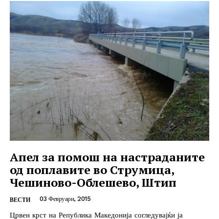
Апел за помош на настраданите
од поплавите во Струмица,
Чешиново-Облешево, Штип
03 Февруари, 2015
ВЕСТИ
Црвен крст на Република Македонија согледувајќи ја