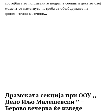
состојбата во поплавените подрачја соопшти дека во овој
момент се наметнува потреба за обезбедување на
дополнителни количини...
Драмската секција при ООУ ,,
Дедо Иљо Малешевски ’’ –
Берово вечерва ќе изведе