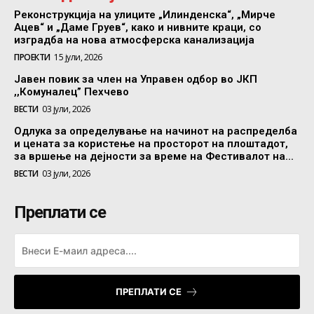
Реконструкција на улиците „Илинденска“, „Мирче
Ацев“ и „Даме Груев“, како и нивните краци, со
изградба на нова атмосферска канализација
ПРОЕКТИ
15 јули, 2026
Јавен повик за член на Управен одбор во ЈКП
,,Комуналец” Пехчево
ВЕСТИ
03 јули, 2026
Одлука за определување на начинот на распределба
и цената за користење на просторот на плоштадот,
за вршење на дејности за време на Фестивалот на...
ВЕСТИ
03 јули, 2026
Преплати се
ПРЕПЛАТИ СЕ