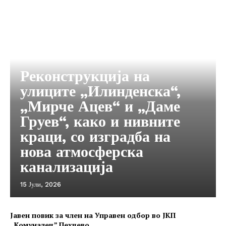
Реконструкција на
улиците „Илинденска“,
„Мирче Ацев“ и „Даме
Груев“, како и нивните
краци, со изградба на
нова атмосферска
канализација
15 Јули, 2026
Јавен повик за член на Управен одбор во ЈКП
,,Комуналец” Пехчево