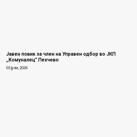
Јавен повик за член на Управен одбор во ЈКП
,,Комуналец” Пехчево
03 Јули, 2026