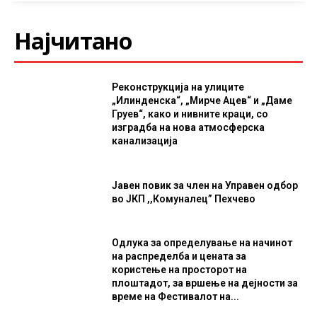
Најчитано
Реконструкција на улиците
„Илинденска“, „Мирче Ацев“ и „Даме
Груев“, како и нивните краци, со
изградба на нова атмосферска
канализација
Јавен повик за член на Управен одбор
во ЈКП ,,Комуналец” Пехчево
Одлука за определување на начинот
на распределба и цената за
користење на просторот на
плоштадот, за вршење на дејности за
време на Фестивалот на...