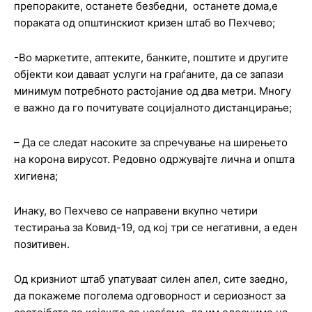
препораките, останете безбедни, останете дома,е
пораката од општинскиот кризен штаб во Пехчево;
-Во маркетите, аптеките, банките, поштите и другите
објекти кои даваат услуги на граѓаните, да се запази
минимум потребното растојание од два метри. Многу
е важно да го почитувате социјалното дистанцирање;
– Да се следат насоките за спречување на ширењето
на корона вирусот. Редовно одржувајте лична и општа
хигиена;
Инаку, во Пехчево се направени вкупно четири
тестирања за Ковид-19, од кој три се негативни, а еден
позитивен.
Од кризниот штаб упатуваат силен апел, сите заедно,
да покажеме поголема одговорност и сериозност за