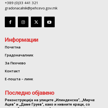
+389 (0)33 441 321
gradonacalnik@pehcevo.gov.mk
Информации
Почетна
Градоначалник
За Пехчево
Контакт
Е-пошта – линк
Последно објавено
Реконструкција на улиците „Илинденска“, „Мирче
Ацев“ и „Даме Груев“, како и нивните краци, со