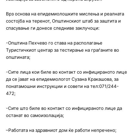
Врз основа на епидемиолошките мислења и реалната
состојба на теренот, Општинскиот штаб за заштита и
спасување ги донесе следниве заклучоци:
-Општина Пехчево го става на располагање
Туристичкиот центар за тестирање на граѓаните во
општината;
-Сите лица кои биле во контакт со инфицираното лице
да се јават на епидемиологот Сузана Кракашова, за
понатамошни инструкции и совети на тел:071/244-
472;
-Сите што биле во контакт со инфицираното лице да
останат во самоизолација;
–Работата на здравниот дом ќе работи непречено;