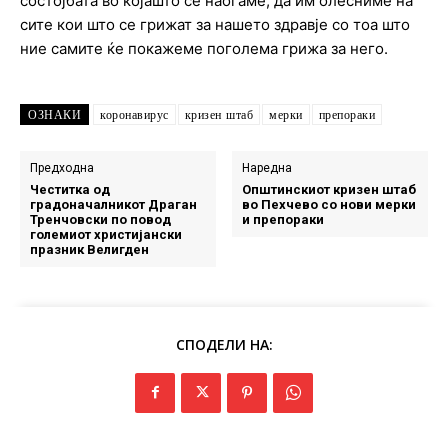
состојбата во којашто се наоѓаме, да им олесниме на
сите кои што се грижат за нашето здравје со тоа што
ние самите ќе покажеме поголема грижа за него.
ОЗНАКИ
коронавирус
кризен штаб
мерки
препораки
Предходна
Наредна
Честитка од
Општинскиот кризен штаб
градоначалникот Драган
во Пехчево со нови мерки
Тренчовски по повод
и препораки
големиот христијански
празник Велигден
СПОДЕЛИ НА: