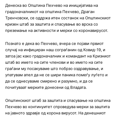
Денеска во Општина Пехчево на иницијатива на
градоначалникот на општина Пехчево, Драган
Тренчовски, се оддржа итен состанок на Општинскиот
кризен штаб за заштита и спасување во врска со
преземање на активности и мерки со коронавирусот.
Познато е дека во Пехчево, вчера се појави првиот
случај на инфициран наш сограѓанин од Ковид-19, и
затоа јас како градоначалник и командант на Кризниот
штаб во името на сите членови и во името на сите
граѓани му посакуваме што побрзо оздравување, и
упатувам апел да не се шири паника помеѓу луѓето и
да се однесуваме смирено и разумно, и да се
почитуваат мерките донесени од Владата.
Општинскиот штаб за заштита и спасување на општина
Пехчево во континуитет спроведува мерки за заштита
на јавното здравје од корона вирусот. На денешниот