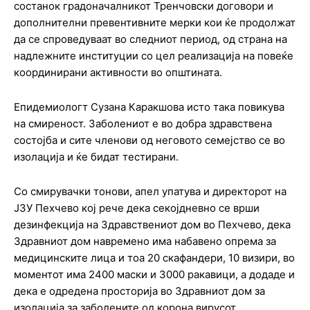
состанок градоначалникот Тренчовски договори и
дополнителни превентивните мерки кои ќе продолжат
да се спроведуваат во следниот период, од страна на
надлежните институции со цел реализација на повеќе
координирани активности во општината.
Епидемиологт Сузана Каракшова исто така повикува
на смиреност. Заболениот е во добра здравствена
состојба и сите членови од неговото семејство се во
изолација и ќе бидат тестирани.
Со смирувачки тонови, апел упатува и директорот на
ЈЗУ Пехчево кој рече дека секојдневно се врши
дезинфекција на Здравствениот дом во Пехчево, дека
Здравниот дом навремено има набавено опрема за
медицинските лица и тоа 20 скафандери, 10 визири, во
моментот има 2400 маски и 3000 ракавици, а додаде и
дека е одредена просторија во Здравниот дом за
изолација за заболените од корона вирусот.