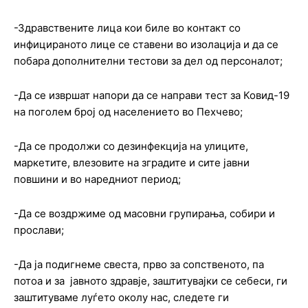
-Здравствените лица кои биле во контакт со
инфицираното лице се ставени во изолација и да се
побара дополнителни тестови за дел од персоналот;
-Да се извршат напори да се направи тест за Ковид-19
на поголем број од населението во Пехчево;
-Да се продолжи со дезинфекција на улиците,
маркетите, влезовите на зградите и сите јавни
повшини и во наредниот период;
-Да се воздржиме од масовни групирања, собири и
прослави;
-Да ја подигнеме свеста, прво за сопственото, па
потоа и за јавното здравје, заштитувајки се себеси, ги
заштитуваме луѓето околу нас, следете ги