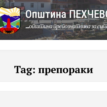
Општина ПЕХЧЕВ
...општина препознатлива за си
УРБАНИЗАМ
КОМУНАЛНИ ДЕЈНОСТИ
ЛЕР
Tag:
препораки