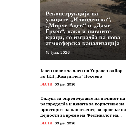
Реконструкција на
улиците „Илинденска“,
„Мирче Ацев“ и „Даме
Груев“, како и нивните
краци, со изградба на нова
атмосферска канализација
15 Јули, 2026
Јавен повик за член на Управен одбор
во ЈКП ,,Комуналец” Пехчево
ВЕСТИ
03 јули, 2026
Одлука за определување на начинот на
распределба и цената за користење на
просторот на плоштадот, за вршење на
дејности за време на Фестивалот на...
ВЕСТИ
03 јули, 2026