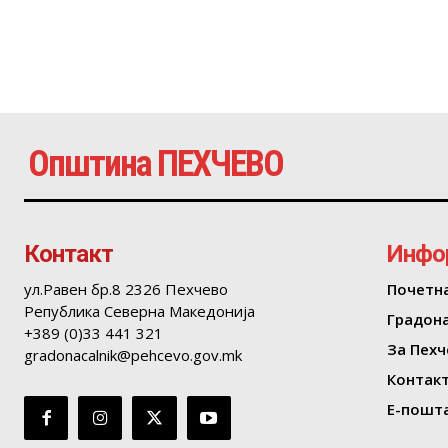
Општина ПЕХЧЕВО
Контакт
Инфо
ул.Равен бр.8 2326 Пехчево
Почетн
Република Северна Македонија
Градон
+389 (0)33 441 321
За Пехч
gradonacalnik@pehcevo.gov.mk
Контак
Е-пошта