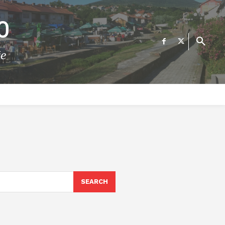
О
те
ФИНАНСИИ
ВЕСТИ
Е-УСЛУГИ
КОНТАКТ
SEARCH