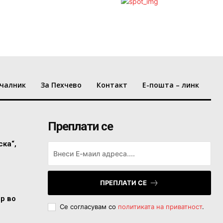
чалник
За Пехчево
Контакт
Е-пошта – линк
Преплати се
ска“,
ПРЕПЛАТИ СЕ
ор во
Се согласувам со
политиката на приватност
.