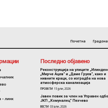
Почетна
Градона
рмации
Последно објавено
а
Реконструкција на улиците „Илинден
„Мирче Ацев“ и „Даме Груев“, како и
ачалник
нивните краци, со изградба на нова
атмосферска канализација
ево
ПРОЕКТИ
15 јули, 2026
т
Јавен повик за член на Управен одб
 – линк
ЈКП ,,Комуналец” Пехчево
ВЕСТИ
03 јули, 2026