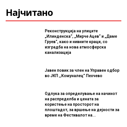
Најчитано
Реконструкција на улиците
„Илинденска“, „Мирче Ацев“ и „Даме
Груев“, како и нивните краци, со
изградба на нова атмосферска
канализација
Јавен повик за член на Управен одбор
во ЈКП ,,Комуналец” Пехчево
Одлука за определување на начинот
на распределба и цената за
користење на просторот на
плоштадот, за вршење на дејности за
време на Фестивалот на...