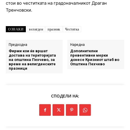
стои во честитката на градоначалникот Драган
Тренчовски.
ОЗНАКИ
велигден
празник
Честитка
Предходна
Наредна
Фирми кои ќе вршат
Дополнителни
достава на територијата
превентивни мерки
на општина Пехчево, за
донесе Кризниот штаб во
време на велигденските
Општина Пехчево
празници
СПОДЕЛИ НА: