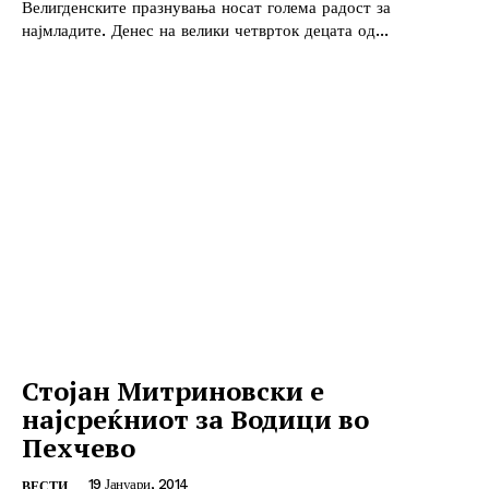
Велигденските празнувања носат голема радост за
најмладите. Денес на велики четврток децата од...
Стојан Митриновски е
најсреќниот за Водици во
Пехчево
19 Јануари, 2014
ВЕСТИ