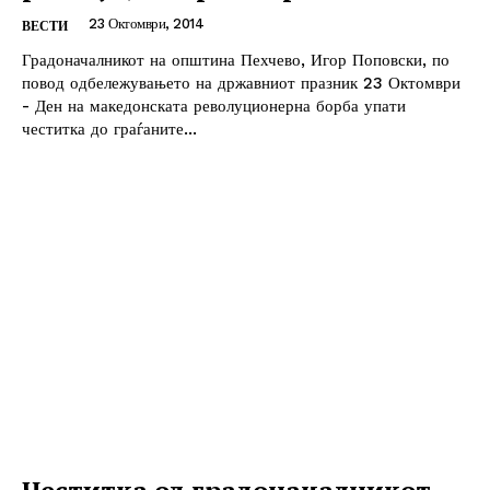
23 Октомври, 2014
ВЕСТИ
Градоначалникот на општина Пехчево, Игор Поповски, по
повод одбележувањето на државниот празник 23 Октомври
- Ден на македонската револуционерна борба упати
честитка до граѓаните...
Честитка од градоначалникот