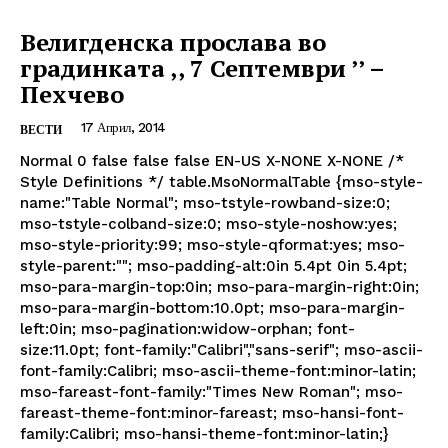
Велигденска прослава во
градинката ,, 7 Септември ’’ –
Пехчево
17 Април, 2014
ВЕСТИ
Normal 0 false false false EN-US X-NONE X-NONE /*
Style Definitions */ table.MsoNormalTable {mso-style-
name:"Table Normal"; mso-tstyle-rowband-size:0;
mso-tstyle-colband-size:0; mso-style-noshow:yes;
mso-style-priority:99; mso-style-qformat:yes; mso-
style-parent:""; mso-padding-alt:0in 5.4pt 0in 5.4pt;
mso-para-margin-top:0in; mso-para-margin-right:0in;
mso-para-margin-bottom:10.0pt; mso-para-margin-
left:0in; mso-pagination:widow-orphan; font-
size:11.0pt; font-family:"Calibri","sans-serif"; mso-ascii-
font-family:Calibri; mso-ascii-theme-font:minor-latin;
mso-fareast-font-family:"Times New Roman"; mso-
fareast-theme-font:minor-fareast; mso-hansi-font-
family:Calibri; mso-hansi-theme-font:minor-latin;}