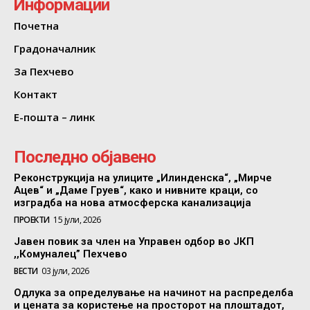
Информации
Почетна
Градоначалник
За Пехчево
Контакт
Е-пошта – линк
Последно објавено
Реконструкција на улиците „Илинденска“, „Мирче
Ацев“ и „Даме Груев“, како и нивните краци, со
изградба на нова атмосферска канализација
ПРОЕКТИ
15 јули, 2026
Јавен повик за член на Управен одбор во ЈКП
,,Комуналец” Пехчево
ВЕСТИ
03 јули, 2026
Одлука за определување на начинот на распределба
и цената за користење на просторот на плоштадот,