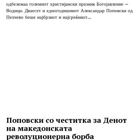
одбележаа големиот христијански празник Богојавление –
Водици. Дваесет и едногодишниот Александар Поповски од
Пехчево беше најбрзиот и најсреќниот...
Поповски со честитка за Денот
на македонската
револуционерна борба