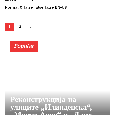
Normal 0 false false false EN-US ...
1
2
Popular
Реконструкција на
улиците „Илинденска“,
„Мирче Ацев“ и „Даме