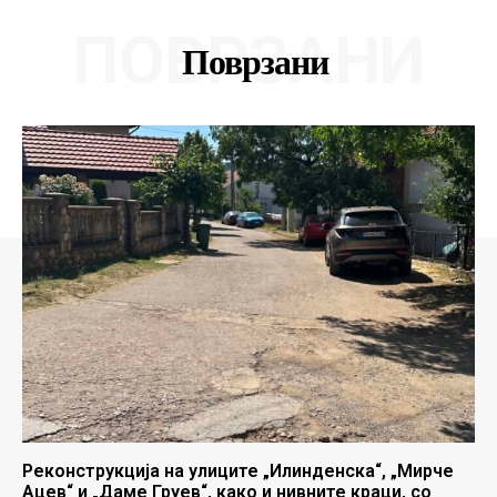
ПОВРЗАНИ
Поврзани
Реконструкција на улиците „Илинденска“, „Мирче
Ацев“ и „Даме Груев“, како и нивните краци, со