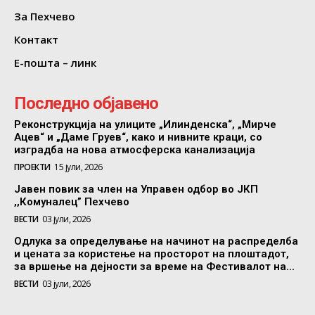
За Пехчево
Контакт
Е-пошта – линк
Последно објавено
Реконструкција на улиците „Илинденска“, „Мирче
Ацев“ и „Даме Груев“, како и нивните краци, со
изградба на нова атмосферска канализација
ПРОЕКТИ
15 јули, 2026
Јавен повик за член на Управен одбор во ЈКП
,,Комуналец” Пехчево
ВЕСТИ
03 јули, 2026
Одлука за определување на начинот на распределба
и цената за користење на просторот на плоштадот,
за вршење на дејности за време на Фестивалот на...
ВЕСТИ
03 јули, 2026