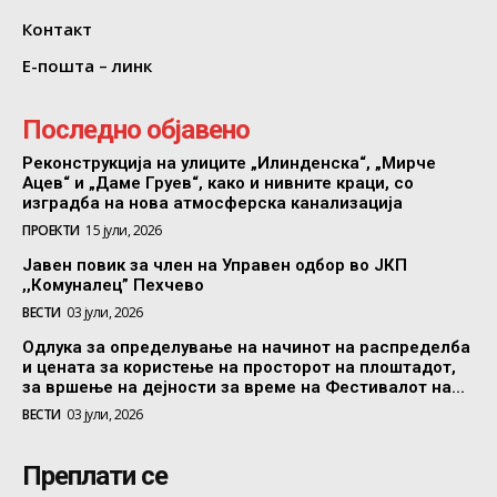
Контакт
Е-пошта – линк
Последно објавено
Реконструкција на улиците „Илинденска“, „Мирче
Ацев“ и „Даме Груев“, како и нивните краци, со
изградба на нова атмосферска канализација
ПРОЕКТИ
15 јули, 2026
Јавен повик за член на Управен одбор во ЈКП
,,Комуналец” Пехчево
ВЕСТИ
03 јули, 2026
Одлука за определување на начинот на распределба
и цената за користење на просторот на плоштадот,
за вршење на дејности за време на Фестивалот на...
ВЕСТИ
03 јули, 2026
Преплати се