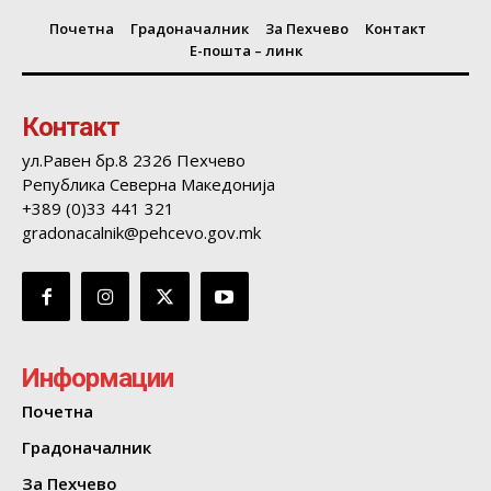
Почетна
Градоначалник
За Пехчево
Контакт
Е-пошта – линк
Контакт
ул.Равен бр.8 2326 Пехчево
Република Северна Македонија
+389 (0)33 441 321
gradonacalnik@pehcevo.gov.mk
Информации
Почетна
Градоначалник
За Пехчево