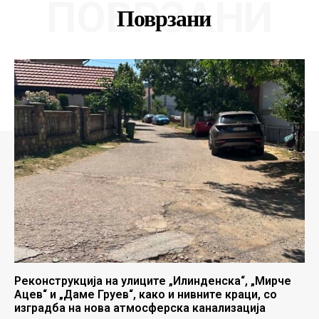
ПОВРЗАНИ
Поврзани
Реконструкција на улиците „Илинденска“, „Мирче
Ацев“ и „Даме Груев“, како и нивните краци, со
изградба на нова атмосферска канализација