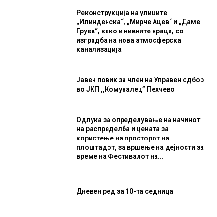
Реконструкција на улиците
„Илинденска“, „Мирче Ацев“ и „Даме
Груев“, како и нивните краци, со
изградба на нова атмосферска
канализација
Јавен повик за член на Управен одбор
во ЈКП ,,Комуналец” Пехчево
Одлука за определување на начинот
на распределба и цената за
користење на просторот на
плоштадот, за вршење на дејности за
време на Фестивалот на...
Дневен ред за 10-та седница