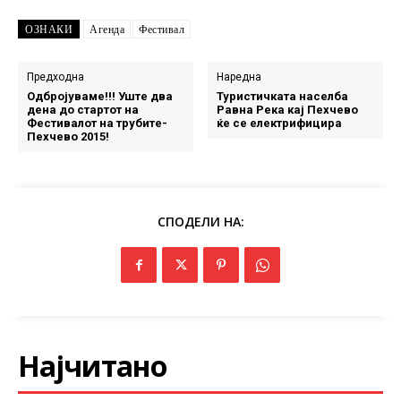
ОЗНАКИ
Агенда
Фестивал
Предходна
Наредна
Одбројуваме!!! Уште два
Туристичката населба
дена до стартот на
Равна Река кај Пехчево
Фестивалот на трубите-
ќе се електрифицира
Пехчево 2015!
СПОДЕЛИ НА:
Најчитано