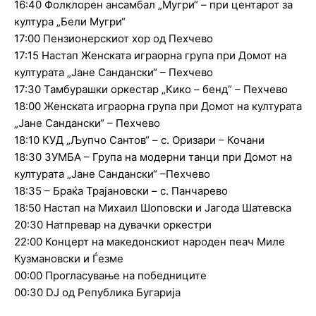
16:40 Фолклорен ансамбал „Мугри“ – при центарот за
култура „Бели Мугри“
17:00 Пензионерскиот хор од Пехчево
17:15 Настап Женската играорна група при Домот на
културата „Јане Сандански“ – Пехчево
17:30 Тамбурашки оркестар „Кико – бенд“ – Пехчево
18:00 Женската играорна група при Домот на културата
„Јане Сандански“ – Пехчево
18:10 КУД „Љупчо Сантов“ – с. Оризари – Кочани
18:30 ЗУМБА – Група на модерни танци при Домот на
културата „Јане Сандански“ –Пехчево
18:35 – Браќа Трајановски – с. Панчарево
18:50 Настап на Михаил Шоповски и Јагода Шатевска
20:30 Натпревар на дувачки оркестри
22:00 Концерт на македонскиот народен пеач Миле
Кузмановски и Ѓезме
00:00 Прогласување на победниците
00:30 DJ од Република Бугарија