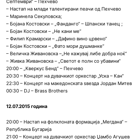
Септември“ – Пехчево
– Настап на млади талентирани пеачи од Пехчево
– Маринела Секуловска;
– Бојана Костовски – „Фанданго“ – Шпански танец ;
– Бојан Костовски – „Не кани ме“
– Филип Крамарски – „Дафино вино црвено“
– Бојан Костовски – „Фато мори душманке“
– Величка Живановска –„Не кажувај либе добра ноќ“
– Живка Живановска – „Светот е полн со убавини“
20:00 – „Кверкус Бенд“ – Пехчево
20:30 – Концерт на дувачкиот оркестар „Уска – Кан“
22:30 – Концерт на македонската ѕвезда Јордан Митев
00:30 – DJ – Brass Brothers
12.07.2015 година
20:00 – Настап на фолклоната формација „Мегдана“ –
Република Бугарија
21:00 – Концерт на дувачкиот оркестар Џамбо Агушев