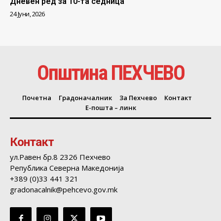
Дневен ред за 10-та седница
24 Јуни, 2026
Општина ПЕХЧЕВО
Почетна
Градоначалник
За Пехчево
Контакт
Е-пошта – линк
Контакт
ул.Равен бр.8 2326 Пехчево
Република Северна Македонија
+389 (0)33 441 321
gradonacalnik@pehcevo.gov.mk