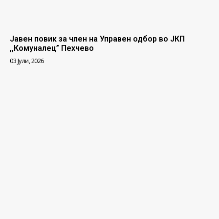
Јавен повик за член на Управен одбор во ЈКП
,,Комуналец” Пехчево
03 Јули, 2026