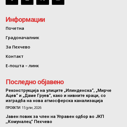
Информации
Почетна
Градоначалник
За Пехчево
Контакт
Е-пошта – линк
Последно објавено
Реконструкција на улиците „Илинденска“, „Мирче
Ацев“ и „Даме Груев“, како и нивните краци, со
изградба на нова атмосферска канализација
ПРОЕКТИ
15 јули, 2026
Јавен повик за член на Управен одбор во ЈКП
,,Комуналец” Пехчево