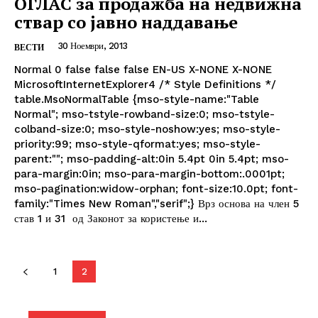
ОГЛАС за продажба на недвижнa
ствар со јавно наддавање
30 Ноември, 2013
ВЕСТИ
Normal 0 false false false EN-US X-NONE X-NONE
MicrosoftInternetExplorer4 /* Style Definitions */
table.MsoNormalTable {mso-style-name:"Table
Normal"; mso-tstyle-rowband-size:0; mso-tstyle-
colband-size:0; mso-style-noshow:yes; mso-style-
priority:99; mso-style-qformat:yes; mso-style-
parent:""; mso-padding-alt:0in 5.4pt 0in 5.4pt; mso-
para-margin:0in; mso-para-margin-bottom:.0001pt;
mso-pagination:widow-orphan; font-size:10.0pt; font-
family:"Times New Roman","serif";} Врз основа на член 5
став 1 и 31 од Законот за користење и...
1
2