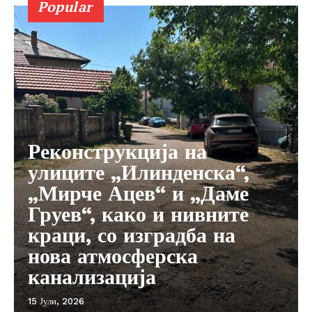
Popular
Реконструкција на
улиците „Илинденска“,
„Мирче Ацев“ и „Даме
Груев“, како и нивните
краци, со изградба на
нова атмосферска
канализација
15 Јули, 2026