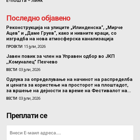
Последно објавено
Реконструкција на улиците „Илинденска“, „Мирче
Ацев“ и „Даме Груев“, како и нивните краци, со
изградба на нова атмосферска канализација
ПРОЕКТИ
15 јули, 2026
Јавен повик за член на Управен одбор во ЈКП
,,Комуналец” Пехчево
ВЕСТИ
03 јули, 2026
Одлука за определување на начинот на распределба
и цената за користење на просторот на плоштадот,
за вршење на дејности за време на Фестивалот на...
ВЕСТИ
03 јули, 2026
Преплати се