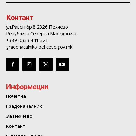
Контакт
ул.Равен бр.8 2326 Пехчево
Република Северна Македонија
+389 (0)33 441 321
gradonacalnik@pehcevo.gov.mk
Информации
Почетна
Градоначалник
За Пехчево
Контакт
Е-пошта – линк