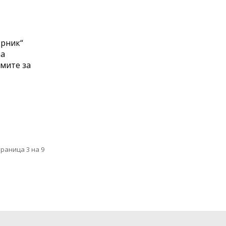
Црник“
на
омите за
траница 3 на 9