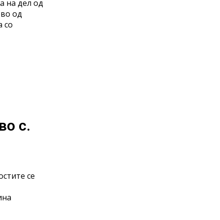
а на дел од
ево од
 со
во с.
остите се
ина