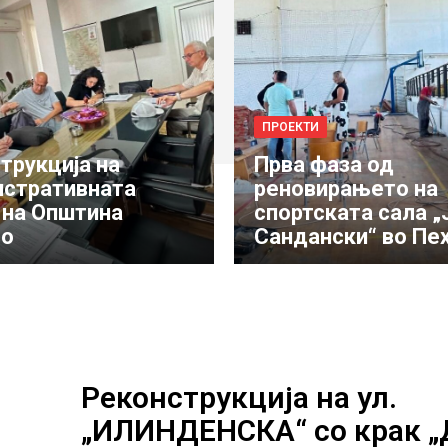
ПРОЕКТИ
трукција на
Прва фаза од
стративната
реновирањето на
 на Општина
спортската сала „
во
Сандански“ во Пе
Реконструкција на ул.
„ИЛИНДЕНСКА“ со крак 