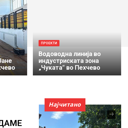
ПРОЕКТИ
Водоводна линија во
Јане
индустриската зона
хчево
„Чуката“ во Пехчево
Најчитано
„ДАМЕ