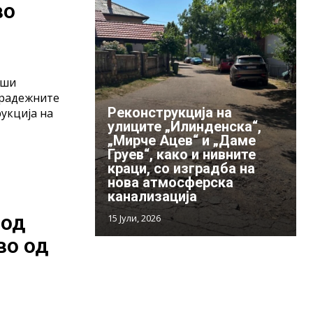
во
рши
градежните
Реконструкција на
укција на
улиците „Илинденска“,
„Мирче Ацев“ и „Даме
Груев“, како и нивните
краци, со изградба на
нова атмосферска
канализација
 од
15 Јули, 2026
во од