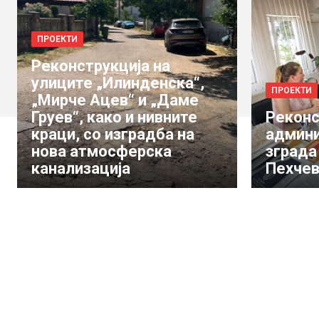
ПРОЕКТИ
Реконструкција на
улиците „Илинденска“,
ПРОЕКТИ
„Мирче Ацев“ и „Даме
Груев“, како и нивните
Реконс
краци, со изградба на
админи
нова атмосферска
зграда
канализација
Пехче