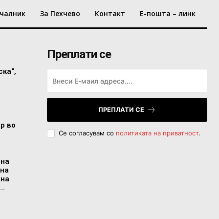
чалник
За Пехчево
Контакт
Е-пошта – линк
Преплати се
ска“,
ПРЕПЛАТИ СЕ
ор во
Се согласувам со
политиката на приватност
.
 на
 на
 на
..