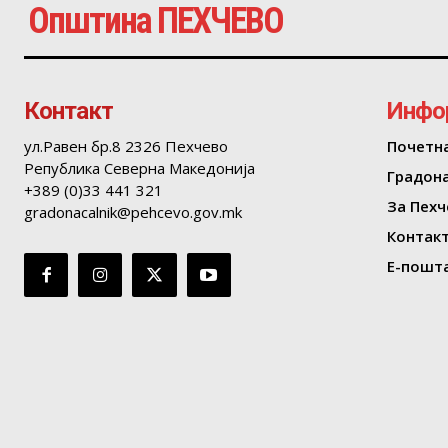
Општина ПЕХЧЕВО
Контакт
Инфо
ул.Равен бр.8 2326 Пехчево
Почетн
Република Северна Македонија
Градон
+389 (0)33 441 321
За Пехч
gradonacalnik@pehcevo.gov.mk
Контак
Е-пошта