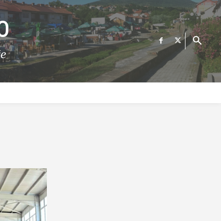
О
те
ФИНАНСИИ
ВЕСТИ
Е-УСЛУГИ
КОНТАКТ