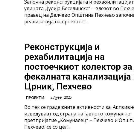
Започна реконструкцијата и рехабилитацијат
улицата „Јулија Веселинска“ – влезот во Пехч
правец на Делчево Општина Пехчево започна
реализација на проектот...
Реконструкција и
рехабилитација на
постоечкиот колектор за
фекалната канализација 
Црник, Пехчево
27 Јуни, 2025
ПРОЕКТИ
Во тек се градежните активности за. Актвивн
изведуваат од страна на Јавното комунално
претпријатие „Комуналец“ – Пехчево и Општ
Пехчево, се со цел...