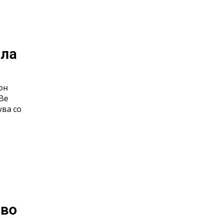
ела
он
 Ве
ва со
 во