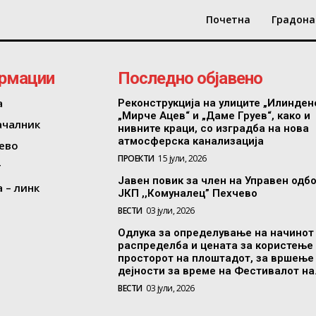
Почетна
Градона
рмации
Последно објавено
а
Реконструкција на улиците „Илинден
„Мирче Ацев“ и „Даме Груев“, како и
ачалник
нивните краци, со изградба на нова
атмосферска канализација
ево
ПРОЕКТИ
15 јули, 2026
т
Јавен повик за член на Управен одб
 – линк
ЈКП ,,Комуналец” Пехчево
ВЕСТИ
03 јули, 2026
Одлука за определување на начинот
распределба и цената за користење
просторот на плоштадот, за вршење
дејности за време на Фестивалот на.
ВЕСТИ
03 јули, 2026