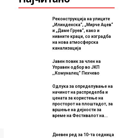
Реконструкција на улиците
„Илинденска“, „Мирче Ацев“
и „Даме Груев“, како и
нивните краци, со изградба
на нова атмосферска
канализација
Јавен повик за член на
Управен одбор во ЈКП
,,Комуналец” Пехчево
Одлука за определување на
начинот на распределба и
цената за користење на
просторот на плоштадот, за
вршење на дејности за
време на Фестивалот на...
Дневен ред за 10-та седница