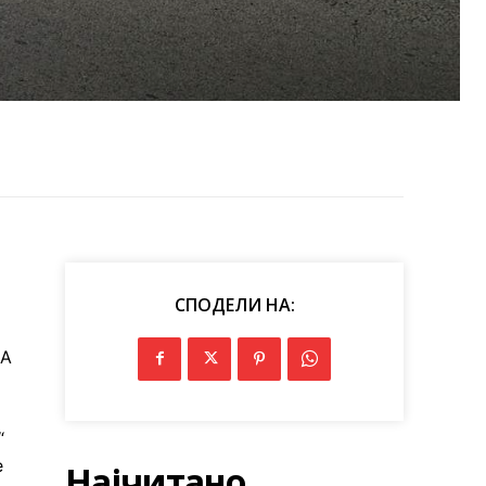
СПОДЕЛИ НА:
БА
“
е
Најчитано