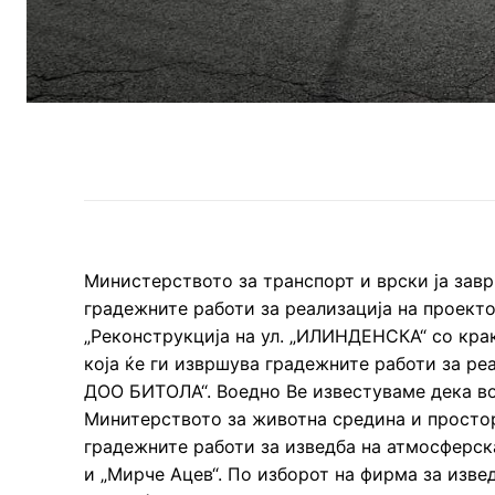
Министерството за транспорт и врски ја зав
градежните работи за реализација на проект
„Реконструкција на ул. „ИЛИНДЕНСКА“ со кр
која ќе ги извршува градежните работи за р
ДОО БИТОЛА“. Воедно Ве известуваме дека во
Минитерството за животна средина и простор
градежните работи за изведба на атмосферска
и „Мирче Ацев“. По изборот на фирма за изв