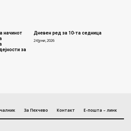
а начинот
Дневен ред за 10-та седница
а
24 Јуни, 2026
а
дејности за
чалник
За Пехчево
Контакт
Е-пошта – линк