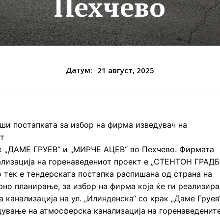
Пехчево
Датум:
21 август, 2025
рши постапката за избoр на фирма изведувач на
от
ак „ДАМЕ ГРУЕВ“ и „МИРЧЕ АЦЕВ“ во Пехчево. Фирмата
еализација на горенаведениот проект е „СТЕНТОН ГРАД
 тек е тендерската постапка распишана од страна на
но планирање, за избор на фирма која ќе ги реализира
 канализација на ул. „Илинденска“ со крак „Даме Груев
едување на атмосферска канализација на горенаведенит