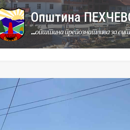
Општина ПЕХЧЕВ
...општина препознатлива за си
УРБАНИЗАМ
КОМУНАЛНИ ДЕЈНОСТИ
ЛЕР