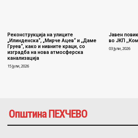
Реконструкција на улиците
Јавен повик
„Илинденска“, „Мирче Ацев“ и „Даме
во ЈКП ,,Ко
Груев“, како и нивните краци, со
03 Јули, 2026
изградба на нова атмосферска
канализација
15 Јули, 2026
Општина ПЕХЧЕВО