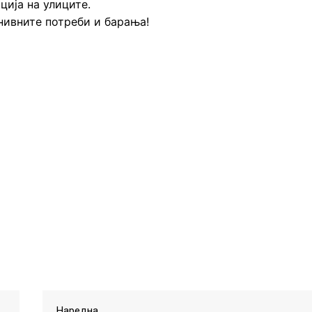
ција на улиците.
нивните потреби и барања!
Наредна