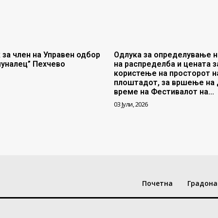
 за член на Управен одбор
Одлука за определување н
муналец” Пехчево
на распределба и цената з
користење на просторот н
плоштадот, за вршење на 
време на Фестивалот на...
03 Јули, 2026
Почетна
Градона