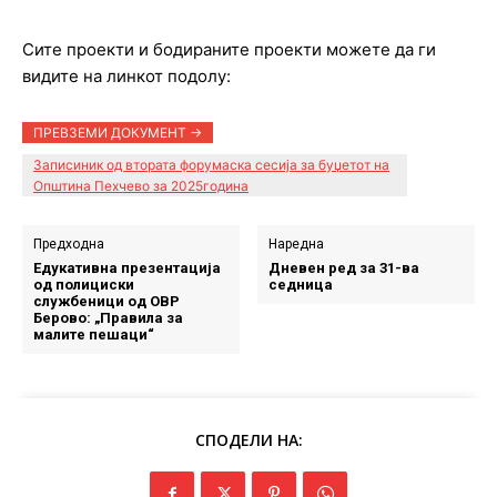
Сите проекти и бодираните проекти можете да ги
видите на линкот подолу:
ПРЕВЗЕМИ ДОКУМЕНТ ->
Записиник од втората форумаска сесија за буџетот на
Општина Пехчево за 2025година
Предходна
Наредна
Едукативна презентација
Дневен ред за 31-ва
од полициски
седница
службеници од ОВР
Берово: „Правила за
малите пешаци“
СПОДЕЛИ НА: