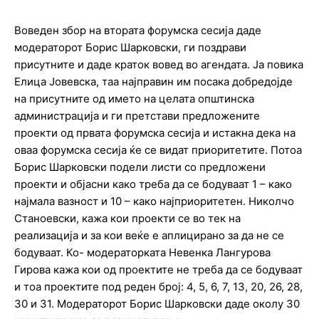
Воведен збор на втората форумска сесија даде
модераторот Борис Шарковски, ги поздрави
присутните и даде краток вовед во агендата. Ја повика
Елица Јовевска, таа најправин им посака добредојде
на присутните од името на целата општинска
администрација и ги претстави предложените
проекти од првата форумска сесија и истакна дека на
оваа форумска сесија ќе се видат приоритетите. Потоа
Борис Шарковски подели листи со предложени
проекти и објасни како треба да се бодуваат 1 – како
најмала вазност и 10 – како најприоритетен. Николчо
Станоевски, кажа кои проекти се во тек на
реализација и за кои веќе е аплицирано за да не се
бодуваат. Ко- модераторката Невенка Лангурова
Гирова кажа кои од проектите не треба да се бодуваат
и тоа проектите под реден број: 4, 5, 6, 7, 13, 20, 26, 28,
30 и 31. Модераторот Борис Шарковски даде околу 30