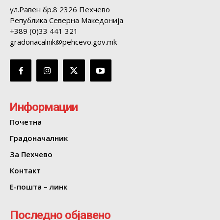
ул.Равен бр.8 2326 Пехчево
Република Северна Македонија
+389 (0)33 441 321
gradonacalnik@pehcevo.gov.mk
Информации
Почетна
Градоначалник
За Пехчево
Контакт
Е-пошта – линк
Последно објавено