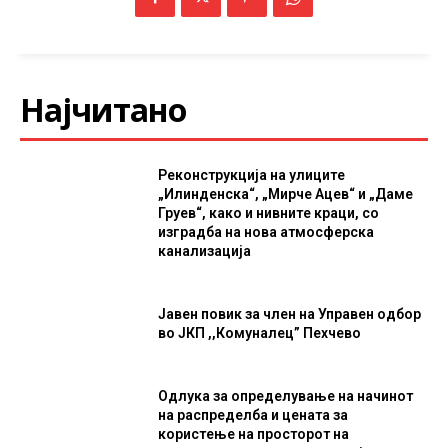
Најчитано
Реконструкција на улиците
„Илинденска“, „Мирче Ацев“ и „Даме
Груев“, како и нивните краци, со
изградба на нова атмосферска
канализација
Јавен повик за член на Управен одбор
во ЈКП ,,Комуналец” Пехчево
Одлука за определување на начинот
на распределба и цената за
користење на просторот на