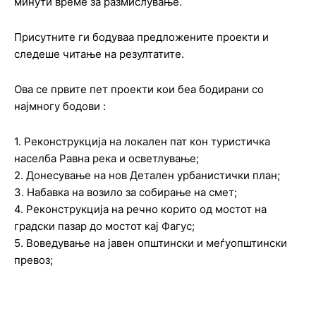
минути време за размислување.
Присутните ги бодуваа предложените проекти и
следеше читање на резултатите.
Ова се првите пет проекти кои беа бодирани со
најмногу бодови :
1. Реконструкција на локален пат кон туристичка
населба Равна река и осветлување;
2. Донесување на нов Детален урбанистички план;
3. Набавка на возило за собирање на смет;
4. Реконструкција на речно корито од мостот на
градски пазар до мостот кај Фагус;
5. Воведување на јавен општински и меѓуопштински
превоз;