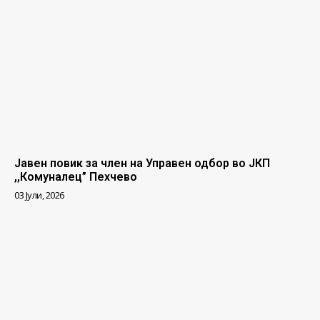
Јавен повик за член на Управен одбор во ЈКП
,,Комуналец” Пехчево
03 Јули, 2026