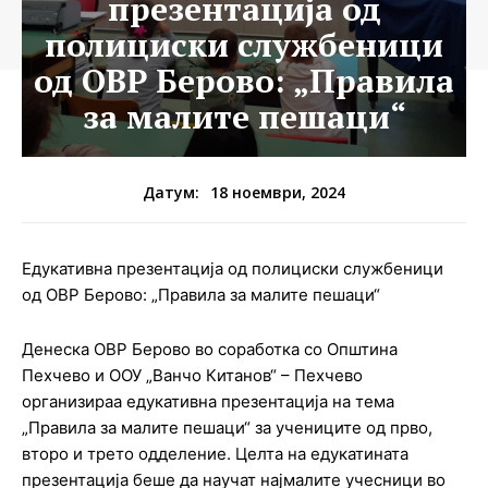
презентација од
полициски службеници
од ОВР Берово: „Правила
за малите пешаци“
18 ноември, 2024
Датум:
Едукативна презентација од полициски службеници
од ОВР Берово: „Правила за малите пешаци“
Денеска ОВР Берово во соработка со Општина
Пехчево и ООУ „Ванчо Китанов“ – Пехчево
организираа едукативна презентација на тема
„Правила за малите пешаци“ за учениците од прво,
второ и трето одделение. Целта на едукатината
презентација беше да научат најмалите учесници во