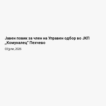
Јавен повик за член на Управен одбор во ЈКП
,,Комуналец” Пехчево
03 Јули, 2026