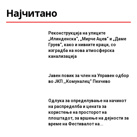
Најчитано
Реконструкција на улиците
„Илинденска“, „Мирче Ацев“ и „Даме
Груев“, како и нивните краци, со
изградба на нова атмосферска
канализација
Јавен повик за член на Управен одбор
во ЈКП ,,Комуналец” Пехчево
Одлука за определување на начинот
на распределба и цената за
користење на просторот на
плоштадот, за вршење на дејности за
време на Фестивалот на...