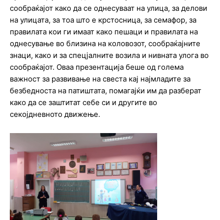
сообраќајот како да се однесуваат на улица, за делови
на улицата, за тоа што е крстосница, за семафор, за
правилата кои ги имаат како пешаци и правилата на
однесување во близина на коловозот, сообраќајните
знаци, како и за спецјалните возила и нивната улога во
сообраќајот. Оваа презентација беше од голема
важност за развивање на свеста кај најмладите за
безбедноста на патиштата, помагајќи им да разберат
како да се заштитат себе си и другите во
секојдневното движење.