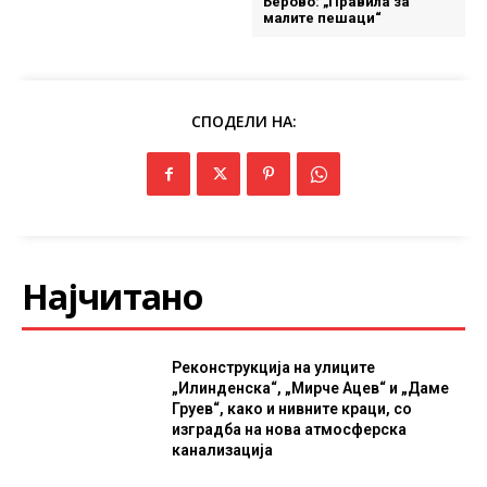
Берово: „Правила за
малите пешаци“
СПОДЕЛИ НА:
Најчитано
Реконструкција на улиците
„Илинденска“, „Мирче Ацев“ и „Даме
Груев“, како и нивните краци, со
изградба на нова атмосферска
канализација