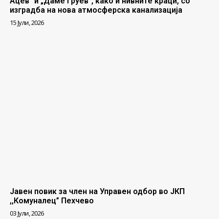
Ацев“ и „Даме Груев“, како и нивните краци, со
изградба на нова атмосферска канализација
15 Јули, 2026
Јавен повик за член на Управен одбор во ЈКП
,,Комуналец” Пехчево
03 Јули, 2026