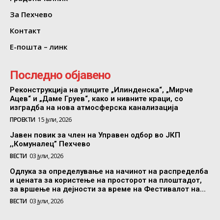
За Пехчево
Контакт
Е-пошта – линк
Последно објавено
Реконструкција на улиците „Илинденска“, „Мирче
Ацев“ и „Даме Груев“, како и нивните краци, со
изградба на нова атмосферска канализација
ПРОЕКТИ
15 јули, 2026
Јавен повик за член на Управен одбор во ЈКП
,,Комуналец” Пехчево
ВЕСТИ
03 јули, 2026
Одлука за определување на начинот на распределба
и цената за користење на просторот на плоштадот,
за вршење на дејности за време на Фестивалот на...
ВЕСТИ
03 јули, 2026