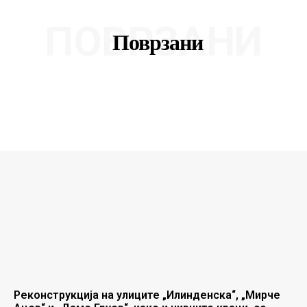
ПОВРЗАНИ
Поврзани
Реконструкција на улиците „Илинденска“, „Мирче