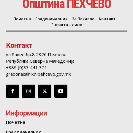
Општина ПЕХЧЕВО
Почетна
Градоначалник
За Пехчево
Контакт
Е-пошта – линк
Контакт
ул.Равен бр.8 2326 Пехчево
Република Северна Македонија
+389 (0)33 441 321
gradonacalnik@pehcevo.gov.mk
Информации
Почетна
Градоначалник