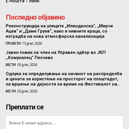
Е-пошта – линк
Последно објавено
Реконструкција на улиците „Илинденска“, „Мирче
Ацев“ и „Даме Груев“, како и нивните краци, со
изградба на нова атмосферска канализација
ПРОЕКТИ
15 јули, 2026
Јавен повик за член на Управен одбор во ЈКП
,,Комуналец” Пехчево
ВЕСТИ
03 јули, 2026
Одлука за определување на начинот на распределба
и цената за користење на просторот на плоштадот,
за вршење на дејности за време на Фестивалот на...
ВЕСТИ
03 јули, 2026
Преплати се