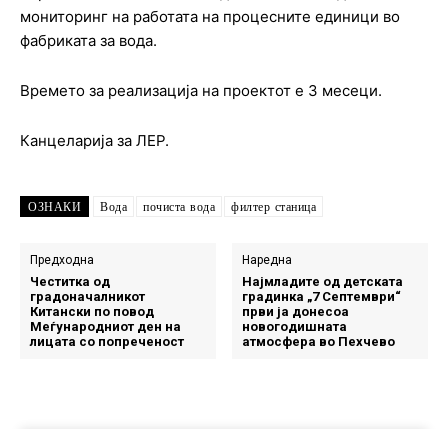
мониторинг на работата на процесните единици во
фабриката за вода.
Времето за реализација на проектот е 3 месеци.
Канцеларија за ЛЕР.
ОЗНАКИ
Вода
почиста вода
филтер станица
Предходна
Наредна
Честитка од
Најмладите од детската
градоначалникот
градинка „7 Септември“
Китански по повод
први ја донесоа
Меѓународниот ден на
новогодишната
лицата со попреченост
атмосфера во Пехчево