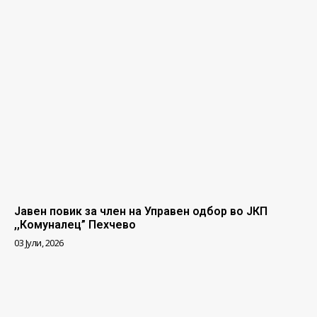
Јавен повик за член на Управен одбор во ЈКП
,,Комуналец” Пехчево
03 Јули, 2026