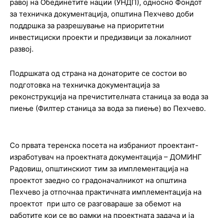
равој на Обединетите нации (УНДП), односно Фондот
за техничка документација, општина Пехчево доби
поддршка за разрешување на приоритетни
инвестициски проекти и предизвици за локалниот
развој.
Подршката од страна на донаторите се состои во
подготовка на техничка документација за
реконструкција на пречистителната станица за вода за
пиење (Филтер станица за вода за пиење) во Пехчево.
Со првата теренска посета на избраниот проектант-
изработувач на проектната документација – ДОМИНГ
Радовиш, општинскиот тим за имплементација на
проектот заедно со градоначалникот на општина
Пехчево ја отпочнаа практичната имплементација на
проектот при што се разговараше за обемот на
работите кои се во рамки на проектната задача и ја