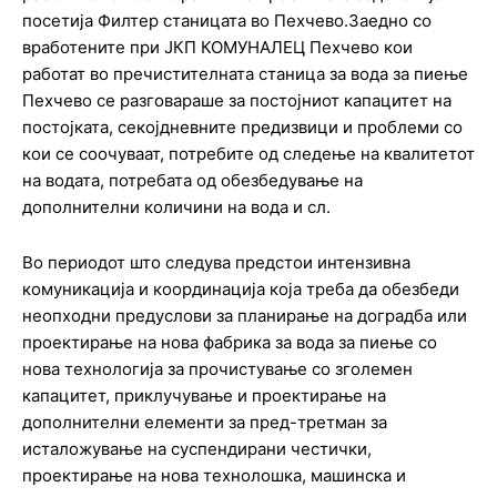
посетија Филтер станицата во Пехчево.Заедно со
вработените при ЈКП КОМУНАЛЕЦ Пехчево кои
работат во пречистителната станица за вода за пиење
Пехчево се разговараше за постојниот капацитет на
постојката, секојдневните предизвици и проблеми со
кои се соочуваат, потребите од следење на квалитетот
на водата, потребата од обезбедување на
дополнителни количини на вода и сл.
Во периодот што следува предстои интензивна
комуникација и координација која треба да обезбеди
неопходни предуслови за планирање на доградба или
проектирање на нова фабрика за вода за пиење со
нова технологија за прочистување со зголемен
капацитет, приклучување и проектирање на
дополнителни елементи за пред-третман за
исталожување на суспендирани честички,
проектирање на нова технолошка, машинска и