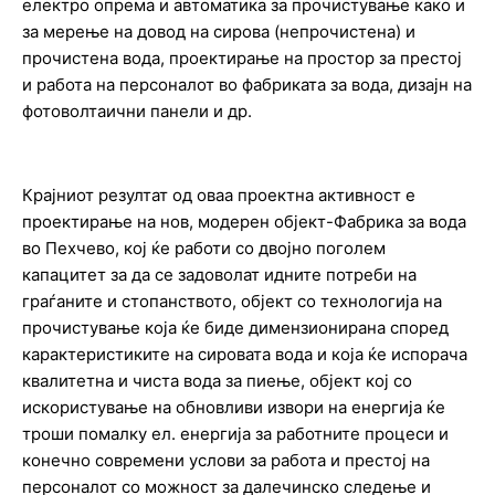
електро опрема и автоматика за прочистување како и
за мерење на довод на сирова (непрочистена) и
прочистена вода, проектирање на простор за престој
и работа на персоналот во фабриката за вода, дизајн на
фотоволтаични панели и др.
Крајниот резултат од оваа проектна активност е
проектирање на нов, модерен објект-Фабрика за вода
во Пехчево, кој ќе работи со двојно поголем
капацитет за да се задоволат идните потреби на
граѓаните и стопанството, објект со технологија на
прочистување која ќе биде димензионирана според
карактеристиките на сировата вода и која ќе испорача
квалитетна и чиста вода за пиење, објект кој со
искористување на обновливи извори на енергија ќе
троши помалку ел. енергија за работните процеси и
конечно современи услови за работа и престој на
персоналот со можност за далечинско следење и