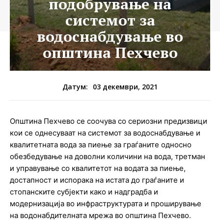
подобрување на
системот за
водоснабдување во
општина Пехчево
03 декември, 2021
Датум:
Општина Пехчево се соочува со сериозни предизвици
кои се однесуваат на системот за водоснабдување и
квалитетната вода за пиење за граѓаните односно
обезбедување на доволни количини на вода, третман
и управување со квалитетот на водата за пиење,
достапност и испорака на истата до граѓаните и
стопанските субјекти како и надградба и
модернизација во инфраструктурата и проширување
на водонабдителната мрежа во општина Пехчево.