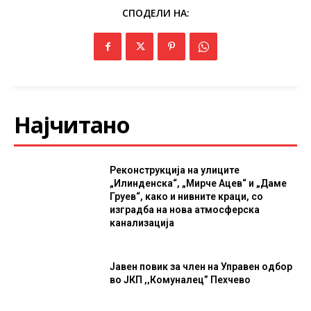
СПОДЕЛИ НА:
Најчитано
Реконструкција на улиците
„Илинденска“, „Мирче Ацев“ и „Даме
Груев“, како и нивните краци, со
изградба на нова атмосферска
канализација
Јавен повик за член на Управен одбор
во ЈКП ,,Комуналец” Пехчево