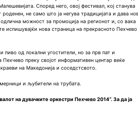
Малешевијата. Според него, овој фестивал, кој станува
 роденен, не само што ја негува традицијата и дава но
 одлична можност за промоција на регионот и, со вака
ите испишувајќи нова страница на прекрасното Пехчево
и пиво од локални угостители, но за прв пат и
а Пехчево преку својот информативен центар веќе
 краеви на Македонија и соседстсвото.
амерници и љубители на трубата.
валот на дувачките оркестри Пехчево 2014“. За да ја