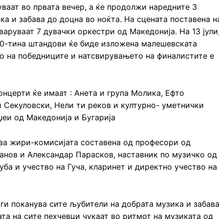
ваат во првата вечер, а ќе продолжи наредните 3
ка и забава до доцна во ноќта. На сцената поставена н
варуваат 7 дувачки оркестри од Македонија. На 13 јули
 30-тина штандови ќе биде изложена малешевската
о на победниците и натсвирувањето на финалистите е
онцерти ќе имаат : Анета и група Молика, Ефто
и Секуловски, Нели ти реков и културно- уметнички
џеи од Македонија и Бугарија
нува жири-комисијата составена од професори од
ванов и Александар Парасков, наставник по музичко од
уба и учество на Гуча, кларинет и директно учество на
ги поканува сите љубители на добрата музика и забав
ата на сите пехчевци чукаат во ритмот на музиката од