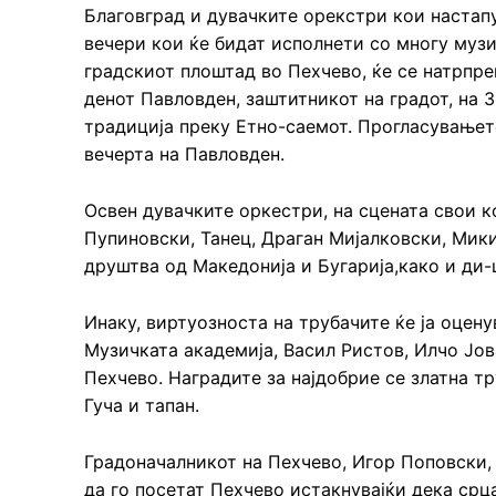
Благовград и дувачките орекстри кои настапу
вечери кои ќе бидат исполнети со многу музи
градскиот плоштад во Пехчево, ќе се натрпре
денот Павловден, заштитникот на градот, на
традиција преку Етно-саемот. Прогласувањет
вечерта на Павловден.
Освен дувачките оркестри, на сцената свои к
Пупиновски, Танец, Драган Мијалковски, Мик
друштва од Македонија и Бугарија,како и ди-
Инаку, виртуозноста на трубачите ќе ја оце
Музичката академија, Васил Ристов, Илчо Јо
Пехчево. Наградите за најдобрие се златна тр
Гуча и тапан.
Градоначалникот на Пехчево, Игор Поповски, 
да го посетат Пехчево истакнувајќи дека срц