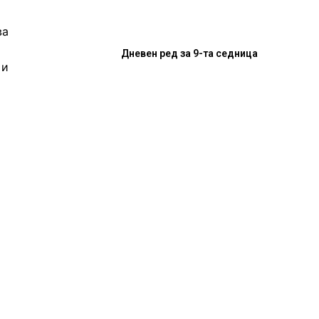
ва
Дневен ред за 9-та седница
 и