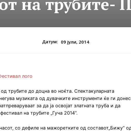
от на трубите- П
Датум:
09 јули, 2014
и од трубите до доцна во ноќта. Спектакуларната
 негува музиката од дувачките инструменти ќе ги донес
атпреваруваат за да ја освојат златната труба и да
фестивал на трубите „Гуча 2014“.
 часот, со дефиле на мажоретките од составот„Бижу“ о