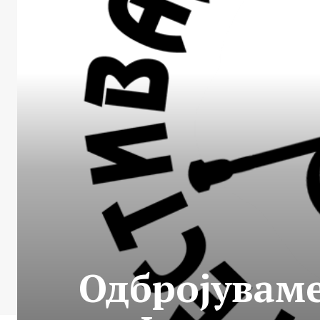
Одбројуваме