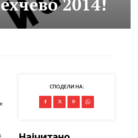
ехчево 2014!
СПОДЕЛИ НА:
е
Најчитано
д