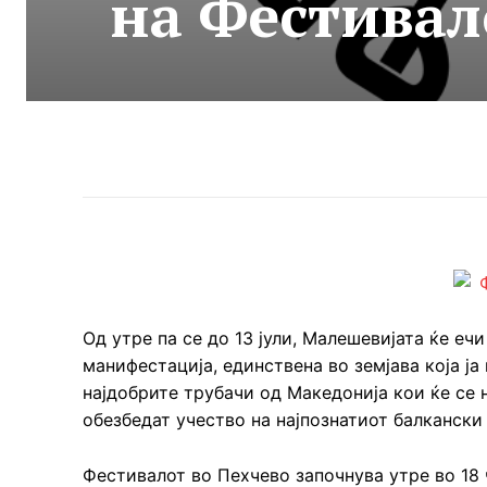
на Фестивал
Од утре па се до 13 јули, Малешевијата ќе еч
манифестација, единствена во земјава која ја
најдобрите трубачи од Македонија кои ќе се н
обезбедат учество на најпознатиот балкански 
Фестивалот во Пехчево започнува утре во 18