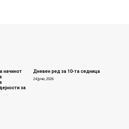
а начинот
Дневен ред за 10-та седница
а
24 Јуни, 2026
а
дејности за