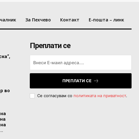
чалник
За Пехчево
Контакт
Е-пошта – линк
Преплати се
ска“,
ПРЕПЛАТИ СЕ
ор во
Се согласувам со
политиката на приватност
.
 на
 на
 на
..