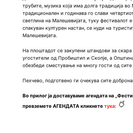
трубите, музика која има долга традиција во 
традиционален и годинава го слави четвртиот
светлина на Малешевијата, туку фестивалот е
спакуван културен настан, се нуди на турист
Малешевијата.
На плоштадот се закупени штандови за скара 
угостители од Пробиштип и Скопје, а Општин
обезбеди сместување на многу гости од сите
Пехчево, подготвено ги очекува сите доброн
Во прилог ја доставуваме агендата на „Фести
превземете АГЕНДАТА кликнете
тука: