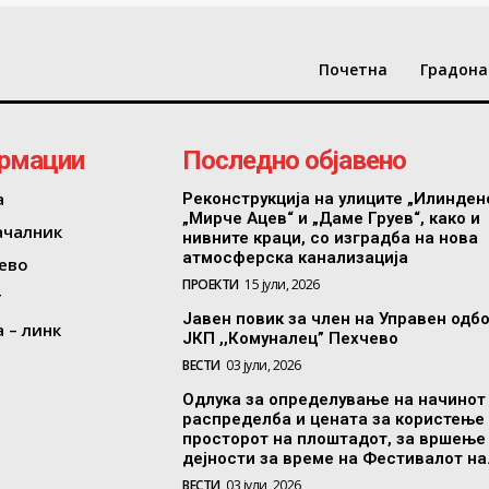
Почетна
Градона
рмации
Последно објавено
а
Реконструкција на улиците „Илинден
„Мирче Ацев“ и „Даме Груев“, како и
ачалник
нивните краци, со изградба на нова
атмосферска канализација
ево
ПРОЕКТИ
15 јули, 2026
т
Јавен повик за член на Управен одб
 – линк
ЈКП ,,Комуналец” Пехчево
ВЕСТИ
03 јули, 2026
Одлука за определување на начинот
распределба и цената за користење
просторот на плоштадот, за вршење
дејности за време на Фестивалот на.
ВЕСТИ
03 јули, 2026