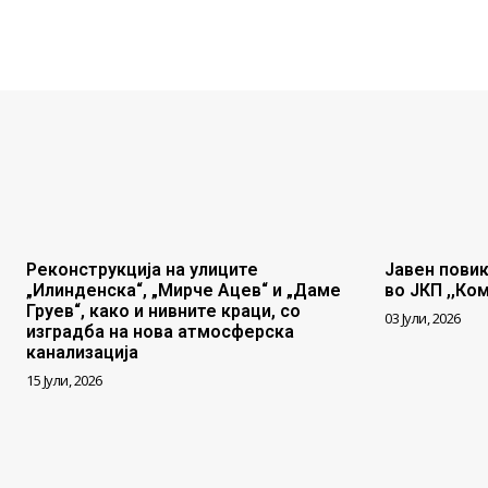
Реконструкција на улиците
Јавен повик
„Илинденска“, „Мирче Ацев“ и „Даме
во ЈКП ,,Ко
Груев“, како и нивните краци, со
03 Јули, 2026
изградба на нова атмосферска
канализација
15 Јули, 2026