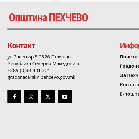
Општина ПЕХЧЕВО
Контакт
Инфо
ул.Равен бр.8 2326 Пехчево
Почетн
Република Северна Македонија
Градон
+389 (0)33 441 321
За Пехч
gradonacalnik@pehcevo.gov.mk
Контак
Е-пошта