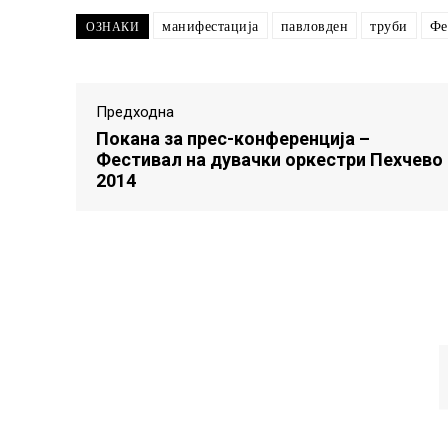
манифестација
павловден
труби
Фе
ОЗНАКИ
Предходна
Покана за прес-конференција –
Фестивал на дувачки оркестри Пехчево
2014