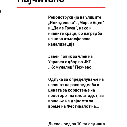
а
Реконструкција на улиците
,
„Илинденска“, „Мирче Ацев“
и „Даме Груев“, како и
нивните краци, со изградба
на нова атмосферска
канализација
Јавен повик за член на
Управен одбор во ЈКП
,,Комуналец” Пехчево
Одлука за определување на
начинот на распределба и
цената за користење на
просторот на плоштадот, за
вршење на дејности за
време на Фестивалот на...
а
Дневен ред за 10-та седница