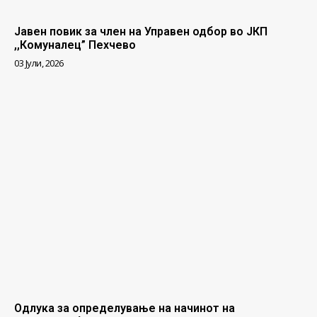
Јавен повик за член на Управен одбор во ЈКП
,,Комуналец” Пехчево
03 Јули, 2026
Одлука за определување на начинот на