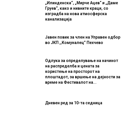
„Илинденска“, „Мирче Ацев“ и „Даме
Груев“, како и нивните краци, со
изградба на нова атмосферска
канализација
Јавен повик за член на Управен одбор
во ЈКП ,,Комуналец” Пехчево
Одлука за определување на начинот
на распределба и цената за
користење на просторот на
плоштадот, за вршење на дејности за
време на Фестивалот на...
Дневен ред за 10-та седница