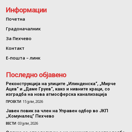
Информации
Почетна
Градоначалник
За Пехчево
Контакт
Е-пошта – линк
Последно објавено
Реконструкција на улиците „Илинденска“, „Мирче
Ацев“ и „Даме Груев“, како и нивните краци, со
изградба на нова атмосферска канализација
ПРОЕКТИ
15 јули, 2026
Јавен повик за член на Управен одбор во ЈКП
,,Комуналец” Пехчево
ВЕСТИ
03 јули, 2026