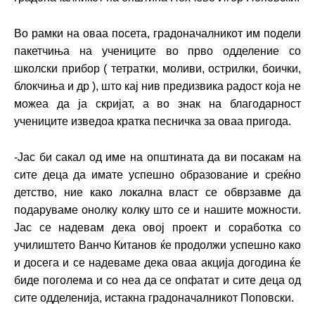
Во рамки на оваа посета, градоначалникот им подели
пакетчиња на учениците во прво одделение со
школски прибор ( тетратки, моливи, острилки, боички,
блокчиња и др ),
што кај нив предизвика радост која не
можеа да ја скријат, а во знак на благодарност
учениците изведоа кратка песничка за оваа пригода.
-Јас би сакал од име на општината да ви посакам на
сите деца да имате успешно образование и среќно
детство, ние како локална власт се обврзавме да
подаруваме онолку колку што се и нашите можности.
Јас се надевам дека овој проект и соработка со
училиштето Ванчо Китанов ќе продолжи успешно како
и досега и се надеваме дека оваа акција догодина ќе
биде поголема и со неа да се опфатат и сите деца од
сите одделенија, истакна градоначалникот Поповски.