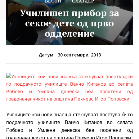
ВЕСТИ
СЛАЈДЕР
Училишен прибор за
секое дете од прво
одделение
30 септември, 2013
Датум:
Учениците
кои нови знаења стекнуваат посетувајќи го
подрачното училиште Ванчо Китанов во селата
Робово и Умлена денеска беа посетени од
градоначалникот на општина Пехчево Игор Поповски.