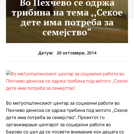
Во Пехчево се одржа
трибина на тема ,,Секое
дете има потреба за
семејство“
20 октомври, 2014
Датум:
Во меѓуопштинскиот центар за социални работи во
Пехчево денеска се одржа трибина под мотото „Секое
дете има потреба за семејство“. Проектот го
организираше центарот за социјални работи во
Берово со цел да се посвети внимание кон децата со