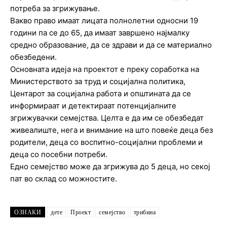
потреба за згрижување.
Вакво право имаат лицата полнолетни односни 19
години па се до 65, да имаат завршено најмалку
средно образование, да се здрави и да се материално
обезбедени.
Основната идеја на проектот е преку соработка на
Министерството за труд и социјална политика,
Центарот за социјална работа и општината да се
информираат и детектираат потенцијалните
згрижувачки семејства. Целта е да им се обезбедат
живеалиште, нега и внимание на што повеќе деца без
родители, деца со воспитно-социјални проблеми и
деца со посебни потреби.
Едно семејство може да згрижува до 5 деца, но секој
пат во склад со можностите.
ОЗНАКИ
дете
Проект
семејство
трибина