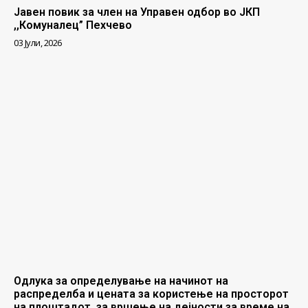
Јавен повик за член на Управен одбор во ЈКП
,,Комуналец” Пехчево
03 Јули, 2026
Одлука за определување на начинот на
распределба и цената за користење на просторот
на плоштадот, за вршење на дејности за време на