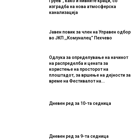
Груев“, како и нивните краци, со
изградба на нова атмосферска
канализација
Јавен повик за член на Управен одбор
во ЈКП ,,Комуналец” Пехчево
Одлука за определување на начинот
на распределба и цената за
користење на просторот на
плоштадот, за вршење на дејности за
време на Фестивалот на...
Дневен ред за 10-та седница
Дневен ред за 9-та седница