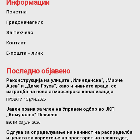
Информации
Почетна
Градоначалник
За Пехчево
Контакт
Е-пошта – линк
Последно објавено
Реконструкција на улиците „Илинденска“, „Мирче
Ацев“ и „Даме Груев“, како и нивните краци, со
изградба на нова атмосферска канализација
ПРОЕКТИ
15 јули, 2026
Јавен повик за член на Управен одбор во ЈКП
,,Комуналец” Пехчево
ВЕСТИ
03 јули, 2026
Одлука за определување на начинот на распределба
и цената за користење на просторот на плоштадот,