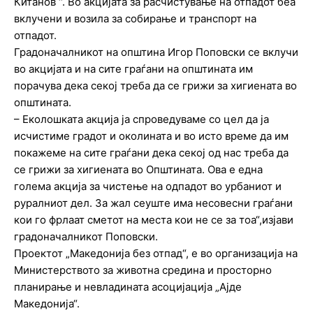
Китанов ‘‘. Во акцијата за расчистување на отпадот беа
вклучени и возила за собирање и транспорт на
отпадот.
Градоначалникот на општина Игор Поповски се вклучи
во акцијата и на сите граѓани на општината им
порачува дека секој треба да се грижи за хигиената во
општината.
– Еколошката акција ја спроведуваме со цел да ја
исчистиме градот и околината и во исто време да им
покажеме на сите граѓани дека секој од нас треба да
се грижи за хигиената во Општината. Ова е една
голема акција за чистење на одпадот во урбаниот и
руралниот дел. За жал сеуште има несовесни граѓани
кои го фрлаат сметот на места кои не се за тоа“,изјави
градоначалникот Поповски.
Проектот „Македонија без отпад“, е во организација на
Министерството за животна средина и просторно
планирање и невладината асоцијација „Ајде
Македонија“.