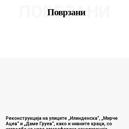
ПОВРЗАНИ
Поврзани
Реконструкција на улиците „Илинденска“, „Мирче
Ацев“ и „Даме Груев“, како и нивните краци, со