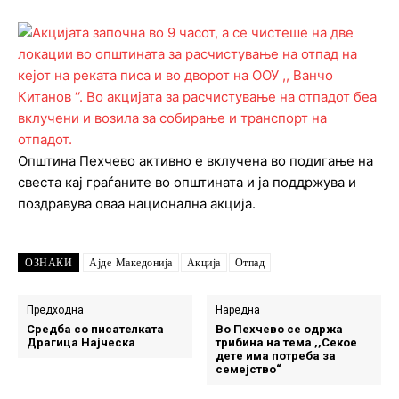
Општина Пехчево активно е вклучена во подигање на
свеста кај граѓаните во општината и ја поддржува и
поздравува оваа национална акција.
ОЗНАКИ
Ајде Македонија
Акција
Отпад
Предходна
Наредна
Средба со писателката
Во Пехчево се одржа
Драгица Најческа
трибина на тема ,,Секое
дете има потреба за
семејство“