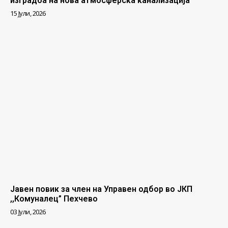
изградба на нова атмосферска канализација
15 Јули, 2026
Јавен повик за член на Управен одбор во ЈКП
,,Комуналец” Пехчево
03 Јули, 2026