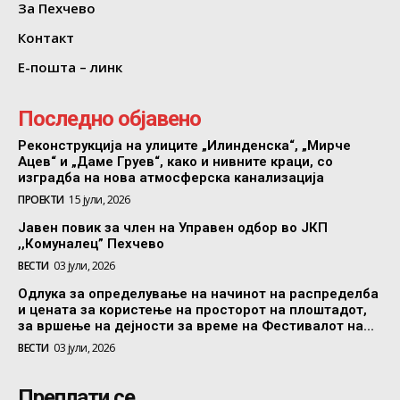
За Пехчево
Контакт
Е-пошта – линк
Последно објавено
Реконструкција на улиците „Илинденска“, „Мирче
Ацев“ и „Даме Груев“, како и нивните краци, со
изградба на нова атмосферска канализација
ПРОЕКТИ
15 јули, 2026
Јавен повик за член на Управен одбор во ЈКП
,,Комуналец” Пехчево
ВЕСТИ
03 јули, 2026
Одлука за определување на начинот на распределба
и цената за користење на просторот на плоштадот,
за вршење на дејности за време на Фестивалот на...
ВЕСТИ
03 јули, 2026
Преплати се