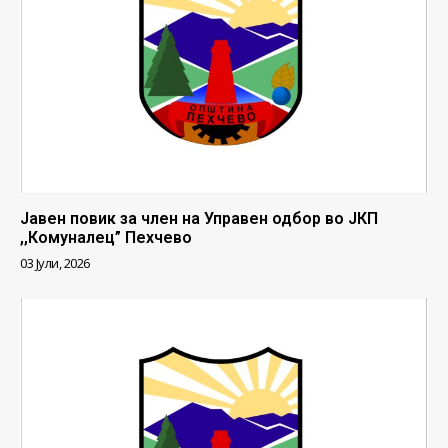
Јавен повик за член на Управен одбор во ЈКП
,,Комуналец” Пехчево
03 Јули, 2026