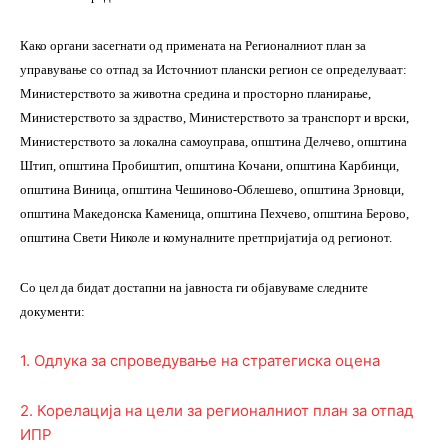
Како органи засегнати од примената на Регионалниот план за
управување со отпад за Источниот плански регион се определуваат:
Министерството за животна средина и просторно планирање,
Министерството за здраство, Министерството за транспорт и врски,
Министерството за локална самоуправа, општина Делчево, општина
Штип, општина Пробиштип, општина Кочани, општина Карбинци,
општина Виница, општина Чешиново-Облешево, општина Зрновци,
општина Македонска Каменица, општина Пехчево, општина Берово,
општина Свети Николе и комуналните претпријатија од регионот.
Со цел да бидат достапни на јавноста ги објавуваме следните
документи:
1. Одлука за спроведување на стратегиска оцена
2. Корелација на цели за регионалниот план за отпад
ИПР