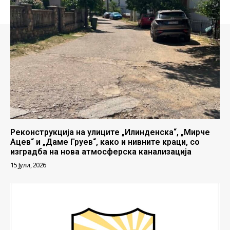
Реконструкција на улиците „Илинденска“, „Мирче
Ацев“ и „Даме Груев“, како и нивните краци, со
изградба на нова атмосферска канализација
15 Јули, 2026