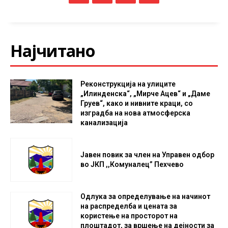
Најчитано
Реконструкција на улиците
„Илинденска“, „Мирче Ацев“ и „Даме
Груев“, како и нивните краци, со
изградба на нова атмосферска
канализација
Јавен повик за член на Управен одбор
во ЈКП ,,Комуналец” Пехчево
Одлука за определување на начинот
на распределба и цената за
користење на просторот на
плоштадот, за вршење на дејности за