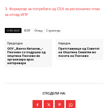
3. Формулар за потребата од СЕА за регионален план
за отпад ИПР
ОЗНАКИ
ИПР
Отпад
Стратегија
Предходна
Наредна
ООУ ,,Ванчо Китанов,,-
Претставници од Советот
Пехчево со подршка од
на Општина Симитли во
општина Пехчево ќе
посета на Пехчево
организира крос
натпревари
СПОДЕЛИ НА: