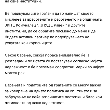
на овие институции.
Ве повикувам сите граѓани да го напишат своето
мислење за вработените и работењето на општината,
ЈКП ,, Комуналец “, ЈПУД ,, Равен “ и другите
институции, да се обратите писмено до мене и да
бидете активен партнер во подобрувањето на
услугата кон корисниците.
Секое барање, секоја порака внимателно ќе ја
разгледам и по истата ќе постапувам согласно мојата
надлежност и ќе преземам соодветни мерки во најкус
можен рок.
Барањата и податоците од граѓаните се многу важни
за креирање на идната политика на општината и за
забрзување на веќе започнатите постапки и било кои
активности од наша надлежност.