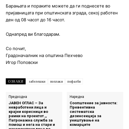
Барањата и пораките можете да ги поднесете во
пријавницата при општинската зграда, секој работен
ден од 08 часот до 16 часот.
Однапред ви благодарам.
Со почит,
Градоначалник на општина Пехчево
Игор Поповски
ОЗНАКИ
забелешки
поплаки
пофалби
Предходна
Наредна
ЈАВЕН ОГЛАС – За
Соопштение за јавноста:
невработени лица и
Превентивна
крајни корисници во
систематска
рамки на проектот ,,
дезинсекција за
Патронажна служба за
уништување на
помош и нега на стари и
комарците
изнемоштени лица во