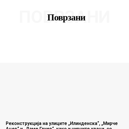
ПОВРЗАНИ
Поврзани
Реконструкција на улиците „Илинденска“, „Мирче
Ацев“ и „Даме Груев“, како и нивните краци, со