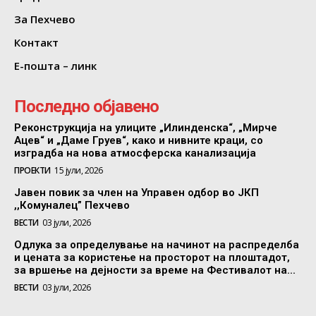
За Пехчево
Контакт
Е-пошта – линк
Последно објавено
Реконструкција на улиците „Илинденска“, „Мирче
Ацев“ и „Даме Груев“, како и нивните краци, со
изградба на нова атмосферска канализација
ПРОЕКТИ
15 јули, 2026
Јавен повик за член на Управен одбор во ЈКП
,,Комуналец” Пехчево
ВЕСТИ
03 јули, 2026
Одлука за определување на начинот на распределба
и цената за користење на просторот на плоштадот,
за вршење на дејности за време на Фестивалот на...
ВЕСТИ
03 јули, 2026