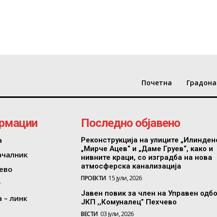
Почетна
Градона
рмации
Последно објавено
а
Реконструкција на улиците „Илинден
„Мирче Ацев“ и „Даме Груев“, како и
ачалник
нивните краци, со изградба на нова
атмосферска канализација
ево
ПРОЕКТИ
15 јули, 2026
т
Јавен повик за член на Управен одб
 – линк
ЈКП ,,Комуналец” Пехчево
ВЕСТИ
03 јули, 2026