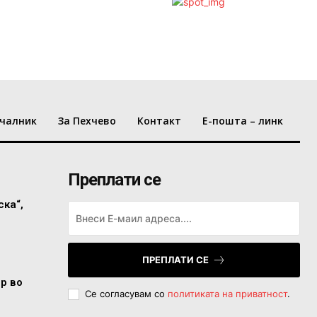
чалник
За Пехчево
Контакт
Е-пошта – линк
Преплати се
ска“,
ПРЕПЛАТИ СЕ
ор во
Се согласувам со
политиката на приватност
.