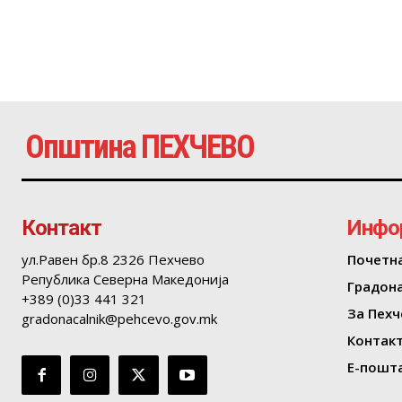
Општина ПЕХЧЕВО
Контакт
Инфо
ул.Равен бр.8 2326 Пехчево
Почетн
Република Северна Македонија
Градон
+389 (0)33 441 321
За Пехч
gradonacalnik@pehcevo.gov.mk
Контак
Е-пошта