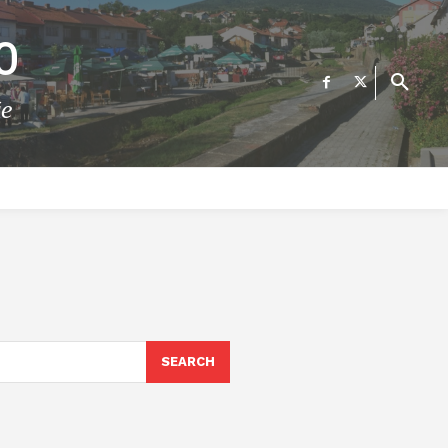
О
те
ФИНАНСИИ
ВЕСТИ
Е-УСЛУГИ
КОНТАКТ
SEARCH