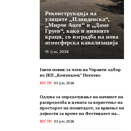
Реконструкција на
улиците „Илинденска“,
„Мирче Ацев“ и „Даме
Груев“, како и нивните
краци, со изградба на нова
атмосферска канализација
15 Јули, 2026
Јавен повик за член на Управен одбор
во ЈКП ,,Комуналец” Пехчево
ВЕСТИ
03 јули, 2026
Одлука за определување на начинот на
распределба и цената за користење на
просторот на плоштадот, за вршење на
дејности за време на Фестивалот на...
ВЕСТИ
03 јули, 2026