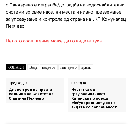
с.Панчарево е изградба/доградба на водоснабдителни
системи во овие населни места и нивно превземање
за управување и контрола од страна на ЈКП Комуналец
Пехчево.
Целото соопштение може да го видите тука
ОЗНАКИ
Вода
водовод
панчарево
црник
Предходна
Наредна
Дневен ред на првата
Честитка од
седница на Советот на
градоначалникот
Општина Пехчево
Китански по повод
Меѓународниот ден на
лицата со попреченост