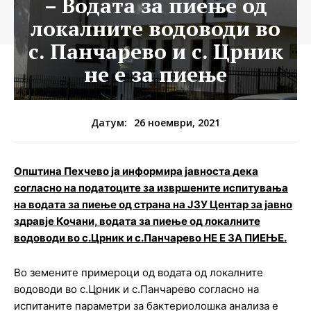
– Водата за пиење од
локалните водоводи во
с. Панчарево и с. Црник
не е за пиење
26 ноември, 2021
Датум:
Општина Пехчево ја информира јавноста дека
согласно на податоците за извршените испитувања
на водата за пиење од страна на ЈЗУ Центар за јавно
здравје Кочани, водата за пиење од локалните
водоводи во с.Црник и с.Панчарево НЕ Е ЗА ПИЕЊЕ.
Во земените примероци од водата од локалните
водоводи во с.Црник и с.Панчарево согласно на
испитаните параметри за бактериолошка анализа е