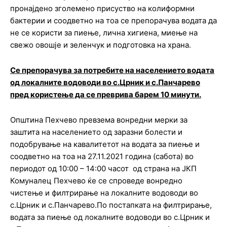
пронајдено зголемено присуство на колиформни
бактерии и соодветно на тоа се препорачува водата да
не се користи за пиење, лична хигиена, миење на
свежо овошје и зеленчук и подготовка на храна.
Се препорачува за потребите на населението водата
од локалните водоводи во с.Црник и с.Панчарево
пред користење да се преврива барем 10 минути.
Општина Пехчево превзема вонредни мерки за
заштита на населението од заразни болести и
подобрување на кавалитетот на водата за пиење и
соодветно на тоа на 27.11.2021 година (сабота) во
периодот од 10:00 – 14:00 часот од страна на ЈКП
Комуналец Пехчево ќе се спроведе вонредно
чистење и филтрирање на локалните водоводи во
с.Црник и с.Панчарево.По постапката на филтрирање,
водата за пиење од локалните водоводи во с.Црник и