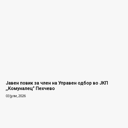
Јавен повик за член на Управен одбор во ЈКП
,,Комуналец” Пехчево
03 Јули, 2026