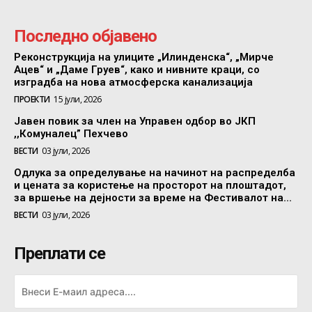
Последно објавено
Реконструкција на улиците „Илинденска“, „Мирче
Ацев“ и „Даме Груев“, како и нивните краци, со
изградба на нова атмосферска канализација
ПРОЕКТИ
15 јули, 2026
Јавен повик за член на Управен одбор во ЈКП
,,Комуналец” Пехчево
ВЕСТИ
03 јули, 2026
Одлука за определување на начинот на распределба
и цената за користење на просторот на плоштадот,
за вршење на дејности за време на Фестивалот на...
ВЕСТИ
03 јули, 2026
Преплати се