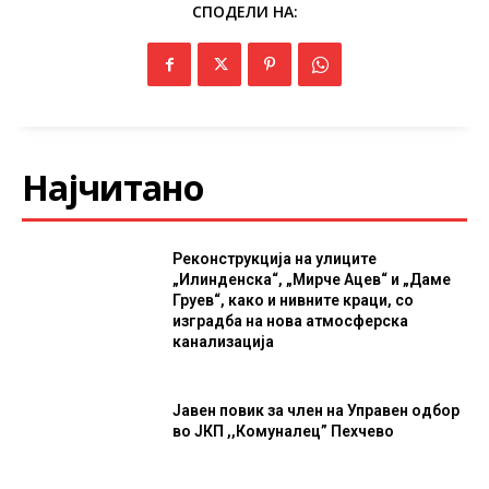
СПОДЕЛИ НА:
Најчитано
Реконструкција на улиците
„Илинденска“, „Мирче Ацев“ и „Даме
Груев“, како и нивните краци, со
изградба на нова атмосферска
канализација
Јавен повик за член на Управен одбор
во ЈКП ,,Комуналец” Пехчево