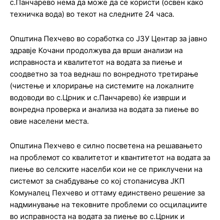
с.Панчарево нема да може да се користи (освен како
техничка вода) во текот на следните 24 часа.
Општина Пехчево во соработка со ЈЗУ Центар за јавно
здравје Кочани продолжува да врши анализи на
исправноста и квалитетот на водата за пиење и
соодветно за тоа веднаш по вонредното третирање
(чистење и хлорирање на системите на локалните
водоводи во с.Црник и с.Панчарево) ќе изврши и
вонредна проверка и анализа на водата за пиење во
овие населени места.
Општина Пехчево е силно посветена на решавањето
на проблемот со квалитетот и квантитетот на водата за
пиење во селските населби кои не се приклучени на
системот за снабдување со кој стопанисува ЈКП
Комуналец Пехчево и оттаму единствено решение за
надминување на тековните проблеми со осцилациите
во исправноста на водата за пиење во с.Црник и