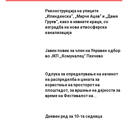
Реконструкција на улиците
„Илинденска“, „Мирче Ацев“ и „Даме
Груев“, како и нивните краци, со
изградба на нова атмосферска
канализација
Јавен повик за член на Управен одбор
во ЈКП ,,Комуналец” Пехчево
Одлука за определување на начинот
на распределба и цената за
користење на просторот на
плоштадот, за вршење на дејности за
време на Фестивалот на...
Дневен ред за 10-та седница