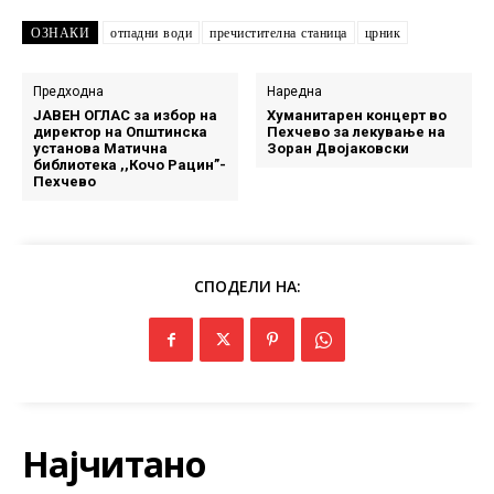
ОЗНАКИ
отпадни води
пречистителна станица
црник
Предходна
Наредна
ЈАВЕН ОГЛАС за избор на
Хуманитарен концерт во
директор на Општинска
Пехчево за лекување на
установа Матична
Зоран Двојаковски
библиотека ,,Кочо Рацин”-
Пехчевo
СПОДЕЛИ НА:
Најчитано