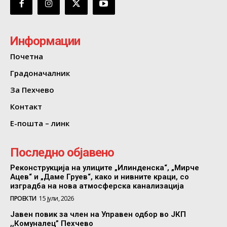
Информации
Почетна
Градоначалник
За Пехчево
Контакт
Е-пошта – линк
Последно објавено
Реконструкција на улиците „Илинденска“, „Мирче
Ацев“ и „Даме Груев“, како и нивните краци, со
изградба на нова атмосферска канализација
ПРОЕКТИ
15 јули, 2026
Јавен повик за член на Управен одбор во ЈКП
,,Комуналец” Пехчево