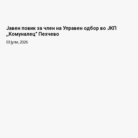
Јавен повик за член на Управен одбор во ЈКП
,,Комуналец” Пехчево
03 Јули, 2026