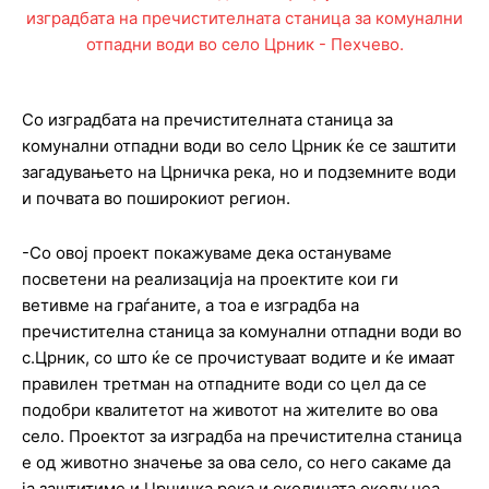
Со изградбата на пречистителната станица за
комунални отпадни води во село Црник ќе се заштити
загадувањето на Црничка река, но и подземните води
и почвата во поширокиот регион.
-Со овој проект покажуваме дека остануваме
посветени на реализација на проектите кои ги
ветивме на граѓаните, а тоа е изградба на
пречистителна станица за комунални отпадни води во
с.Црник, со што ќе се прочистуваат водите и ќе имаат
правилен третман на отпадните води со цел да се
подобри квалитетот на животот на жителите во ова
село. Проектот за изградба на пречистителна станица
е од животно значење за ова село, со него сакаме да
ја заштитиме и Црничка река и околината околу неа.