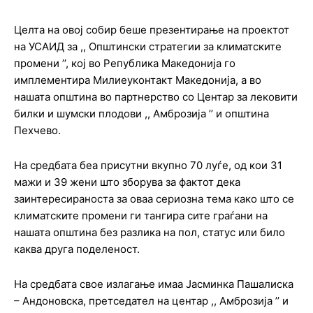
Целта на овој собир беше презентирање на проектот
на УСАИД за ,, Општински стратегии за климатските
промени ’’, кој во Република Македонија го
имплементира Милиеуконтакт Македонија, а во
нашата општина во партнерство со Центар за лековити
билки и шумски плодови ,, Амброзија ’’ и општина
Пехчево.
На средбата беа присутни вкупно 70 луѓе, од кои 31
мажи и 39 жени што зборува за фактот дека
заинтересираноста за оваа сериозна тема како што се
климатските промени ги тангира сите граѓани на
нашата општина без разлика на пол, статус или било
каква друга поделеност.
На средбата свое излагање имаа Јасминка Пашалиска
– Андоновска, претседател на центар ,, Амброзија ’’ и