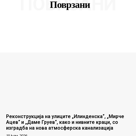
ПОВРЗАНИ
Поврзани
Реконструкција на улиците „Илинденска“, „Мирче
Ацев“ и „Даме Груев“, како и нивните краци, со
изградба на нова атмосферска канализација
15 Јули, 2026