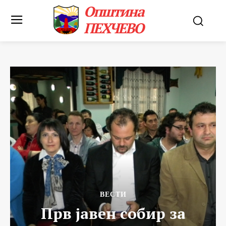
Општина
ПЕХЧЕВО
ВЕСТИ
Прв јавен собир за