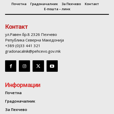
Почетна
Градоначалник
За Пехчево
Контакт
Е-пошта – линк
Контакт
ул.Равен бр.8 2326 Пехчево
Република Северна Македонија
+389 (0)33 441 321
gradonacalnik@pehcevo.gov.mk
Информации
Почетна
Градоначалник
За Пехчево