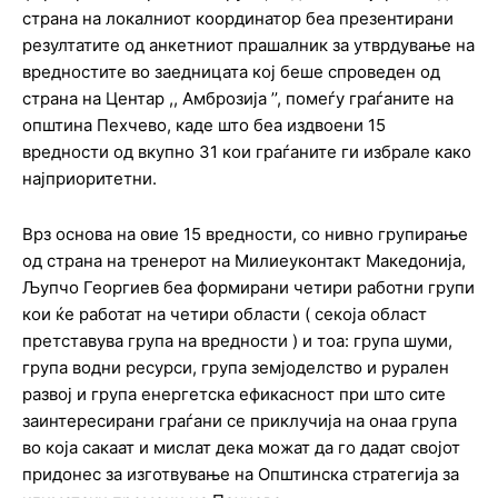
страна на локалниот координатор беа презентирани
резултатите од анкетниот прашалник за утврдување на
вредностите во заедницата кој беше спроведен од
страна на Центар ,, Амброзија ’’, помеѓу граѓаните на
општина Пехчево, каде што беа издвоени 15
вредности од вкупно 31 кои граѓаните ги избрале како
најприоритетни.
Врз основа на овие 15 вредности, со нивно групирање
од страна на тренерот на Милиеуконтакт Македонија,
Љупчо Георгиев беа формирани четири работни групи
кои ќе работат на четири области ( секоја област
претставува група на вредности ) и тоа: група шуми,
група водни ресурси, група земјоделство и рурален
развој и група енергетска ефикасност при што сите
заинтересирани граѓани се приклучија на онаа група
во која сакаат и мислат дека можат да го дадат својот
придонес за изготвување на Општинска стратегија за