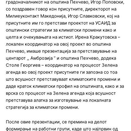
градоначалникот на општина Пехчево, Игор Поповски,
со поздравен говор кон присутните, директорот на
Милиеуконтакт Македонија, Игор Славковски, кој на
присутните им го претстави проектот на УСАИД за
општински стратегии за климатски промени како и
целта и очекувањата на истиот. Ирена Кракутовска –
локален координатор на овој проект во општина
Пехчево, имаше презентација за претставување на
центарот ,, Амброзија ’’ и општина Пехчево, додека
Столе Георгиев – координатор на процесот Зелена
агенда во овој проект присутните ги запозна со тоа
што всушност претставуваат климатските промени и
даде краток климатски профил на општината, како и за
врска со процесот на Зелена агенда која всушност
претставува алатка за изготвување на локалната
стратегија за климатски промени.
После овие презентации, се премина на делот
формирање на работни групи, каде што најпрвин од