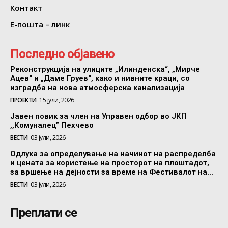
Контакт
Е-пошта – линк
Последно објавено
Реконструкција на улиците „Илинденска“, „Мирче
Ацев“ и „Даме Груев“, како и нивните краци, со
изградба на нова атмосферска канализација
ПРОЕКТИ
15 јули, 2026
Јавен повик за член на Управен одбор во ЈКП
,,Комуналец” Пехчево
ВЕСТИ
03 јули, 2026
Одлука за определување на начинот на распределба
и цената за користење на просторот на плоштадот,
за вршење на дејности за време на Фестивалот на...
ВЕСТИ
03 јули, 2026
Преплати се