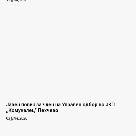
Јавен повик за член на Управен одбор во ЈКП
,,Комуналец” Пехчево
03 Јули, 2026