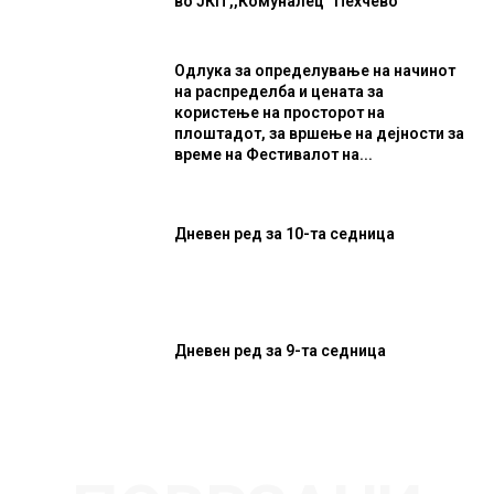
во ЈКП ,,Комуналец” Пехчево
Одлука за определување на начинот
на распределба и цената за
користење на просторот на
плоштадот, за вршење на дејности за
време на Фестивалот на...
Дневен ред за 10-та седница
Дневен ред за 9-та седница