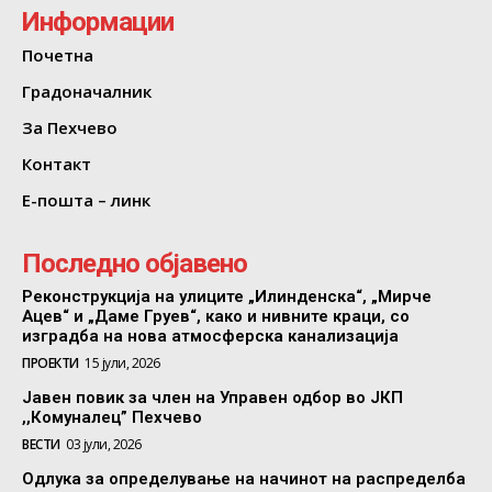
Информации
Почетна
Градоначалник
За Пехчево
Контакт
Е-пошта – линк
Последно објавено
Реконструкција на улиците „Илинденска“, „Мирче
Ацев“ и „Даме Груев“, како и нивните краци, со
изградба на нова атмосферска канализација
ПРОЕКТИ
15 јули, 2026
Јавен повик за член на Управен одбор во ЈКП
,,Комуналец” Пехчево
ВЕСТИ
03 јули, 2026
Одлука за определување на начинот на распределба