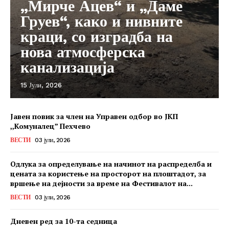
„Мирче Ацев“ и „Даме
Груев“, како и нивните
краци, со изградба на
нова атмосферска
канализација
15 Јули, 2026
Јавен повик за член на Управен одбор во ЈКП
,,Комуналец” Пехчево
ВЕСТИ
03 јули, 2026
Одлука за определување на начинот на распределба и
цената за користење на просторот на плоштадот, за
вршење на дејности за време на Фестивалот на...
ВЕСТИ
03 јули, 2026
Дневен ред за 10-та седница