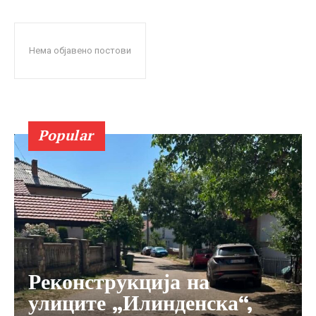
Нема објавено постови
Popular
Реконструкција на
улиците „Илинденска“,