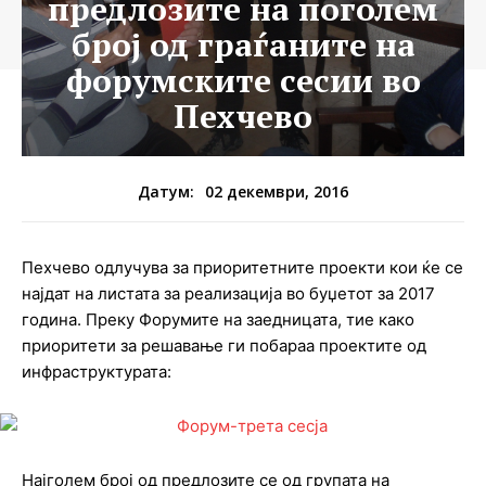
предлозите на поголем
број од граѓаните на
форумските сесии во
Пехчево
02 декември, 2016
Датум:
Пехчево одлучува за приоритетните проекти кои ќе се
најдат на листата за реализација во буџетот за 2017
година. Преку Форумите на заедницата, тие како
приоритети за решавање ги побараа проектите од
инфраструктурата:
Најголем број од предлозите се од групата на