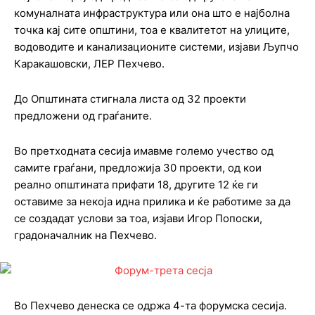
комуналната инфраструктура или она што е најболна
точка кај сите општини, тоа е квалитетот на улиците,
водоводите и канализационите системи, изјави Љупчо
Каракашовски, ЛЕР Пехчево.
До Општината стигнала листа од 32 проекти
предложени од граѓаните.
Во претходната сесија имавме големо учество од
самите граѓани, предложија 30 проекти, од кои
реално општината прифати 18, другите 12 ќе ги
оставиме за некоја идна прилика и ќе работиме за да
се создадат услови за тоа, изјави Игор Попоски,
градоначалник на Пехчево.
Во Пехчево денеска се одржа 4-та форумска сесија.