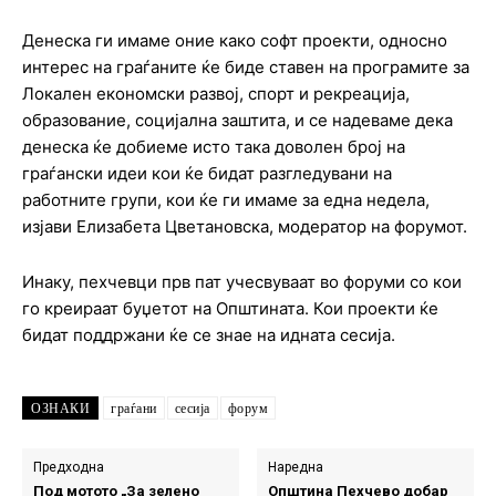
Денеска ги имаме оние како софт проекти, односно
интерес на граѓаните ќе биде ставен на програмите за
Локален економски развој, спорт и рекреација,
образование, социјална заштита, и се надеваме дека
денеска ќе добиеме исто така доволен број на
граѓански идеи кои ќе бидат разгледувани на
работните групи, кои ќе ги имаме за една недела,
изјави Елизабета Цветановска, модератор на форумот.
Инаку, пехчевци прв пат учесвуваат во форуми со кои
го креираат буџетот на Општината. Кои проекти ќе
бидат поддржани ќе се знае на идната сесија.
ОЗНАКИ
граѓани
сесија
форум
Предходна
Наредна
Под мотото „За зелено
Општина Пехчево добар