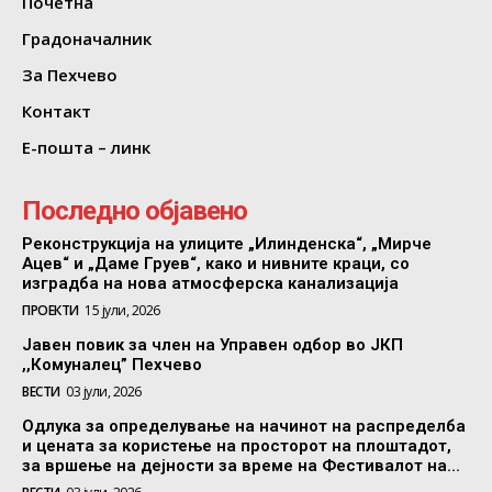
Почетна
Градоначалник
За Пехчево
Контакт
Е-пошта – линк
Последно објавено
Реконструкција на улиците „Илинденска“, „Мирче
Ацев“ и „Даме Груев“, како и нивните краци, со
изградба на нова атмосферска канализација
ПРОЕКТИ
15 јули, 2026
Јавен повик за член на Управен одбор во ЈКП
,,Комуналец” Пехчево
ВЕСТИ
03 јули, 2026
Одлука за определување на начинот на распределба
и цената за користење на просторот на плоштадот,
за вршење на дејности за време на Фестивалот на...