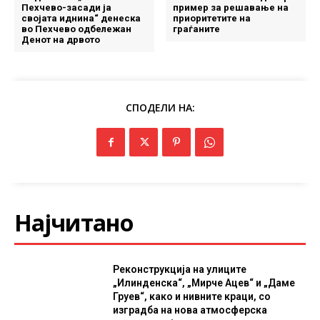
Пехчево-засади ја
пример за решавање на
својата иднина“ денеска
приоритетите на
во Пехчево одбележан
граѓаните
Денот на дрвото
СПОДЕЛИ НА:
Најчитано
Реконструкција на улиците
„Илинденска“, „Мирче Ацев“ и „Даме
Груев“, како и нивните краци, со
изградба на нова атмосферска