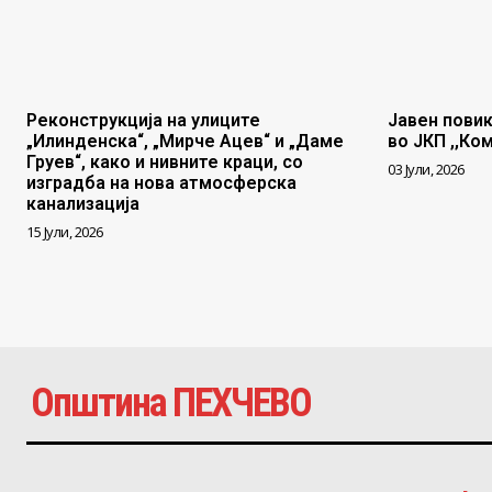
Реконструкција на улиците
Јавен повик
„Илинденска“, „Мирче Ацев“ и „Даме
во ЈКП ,,Ко
Груев“, како и нивните краци, со
03 Јули, 2026
изградба на нова атмосферска
канализација
15 Јули, 2026
Општина ПЕХЧЕВО