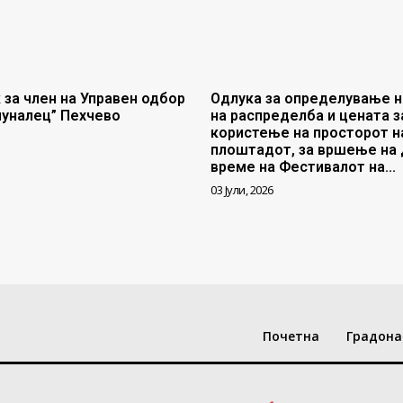
 за член на Управен одбор
Одлука за определување н
муналец” Пехчево
на распределба и цената з
користење на просторот н
плоштадот, за вршење на 
време на Фестивалот на...
03 Јули, 2026
Почетна
Градона