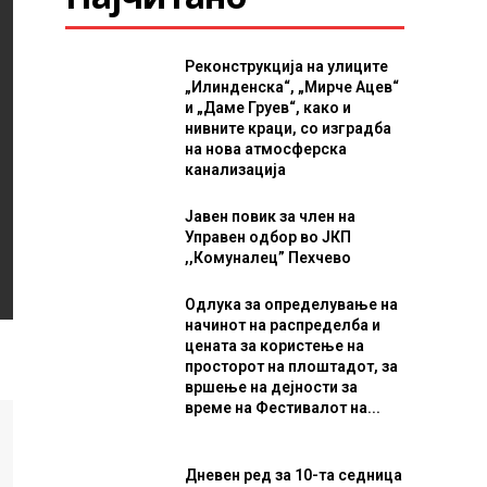
Реконструкција на улиците
„Илинденска“, „Мирче Ацев“
и „Даме Груев“, како и
нивните краци, со изградба
на нова атмосферска
канализација
Јавен повик за член на
Управен одбор во ЈКП
,,Комуналец” Пехчево
Одлука за определување на
начинот на распределба и
цената за користење на
просторот на плоштадот, за
вршење на дејности за
време на Фестивалот на...
Дневен ред за 10-та седница