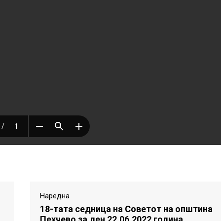
Наредна
18-тата седница на Советот на општина
Пехчево за ден 22.06.2022 година