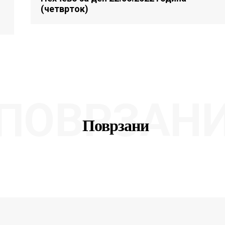
(четврток)
ПОВРЗАН
Поврзани