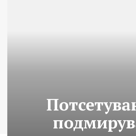
Потсетува
подмирув