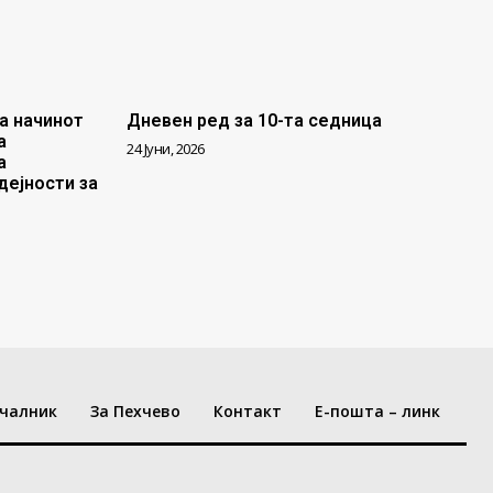
а начинот
Дневен ред за 10-та седница
а
24 Јуни, 2026
а
дејности за
чалник
За Пехчево
Контакт
Е-пошта – линк