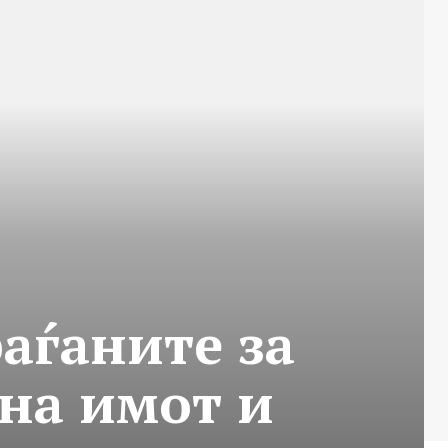
аѓаните за
на имот и