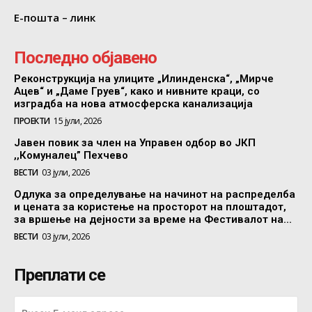
Е-пошта – линк
Последно објавено
Реконструкција на улиците „Илинденска“, „Мирче
Ацев“ и „Даме Груев“, како и нивните краци, со
изградба на нова атмосферска канализација
ПРОЕКТИ
15 јули, 2026
Јавен повик за член на Управен одбор во ЈКП
,,Комуналец” Пехчево
ВЕСТИ
03 јули, 2026
Одлука за определување на начинот на распределба
и цената за користење на просторот на плоштадот,
за вршење на дејности за време на Фестивалот на...
ВЕСТИ
03 јули, 2026
Преплати се