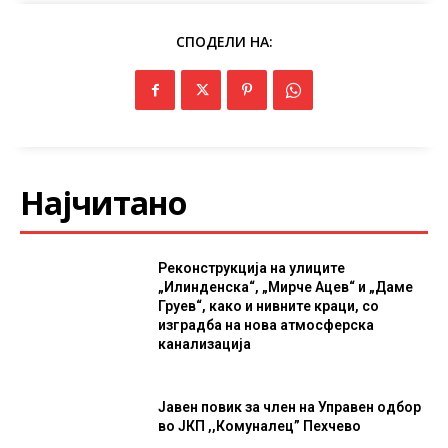
СПОДЕЛИ НА:
Најчитано
Реконструкција на улиците
„Илинденска“, „Мирче Ацев“ и „Даме
Груев“, како и нивните краци, со
изградба на нова атмосферска
канализација
Јавен повик за член на Управен одбор
во ЈКП ,,Комуналец” Пехчево