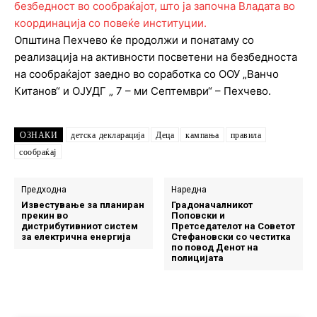
Општина Пехчево ќе продолжи и понатаму со
реализација на активности посветени на безбедноста
на сообраќајот заедно во соработка со ООУ „Ванчо
Китанов“ и ОЈУДГ „ 7 – ми Септември“ – Пехчево.
ОЗНАКИ
детска декларација
Деца
кампања
правила
сообраќај
Предходна
Наредна
Известување за планиран
Градоначалникот
прекин во
Поповски и
дистрибутивниот систем
Претседателот на Советот
за електрична енергија
Стефановски со честитка
по повод Денот на
полицијата