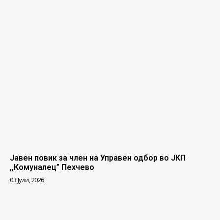
Јавен повик за член на Управен одбор во ЈКП
,,Комуналец” Пехчево
03 Јули, 2026