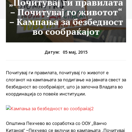
„Почитувај ги правилата
– Почитувај го животот“
– Кампања за безбедност
во сообраќајот
05 мај, 2015
Датум:
Почитувај ги правилата, почитувај го животот е
слоганот на кампањата за подигање на јавната свест за
безбедност во сообраќајот, што ја започна Владата во
координација со повеќе институции.
Општина Пехчево во соработка со ООУ „Ванчо
Китанов“ –Пехчево се вклучи во кампањата „Почитувај